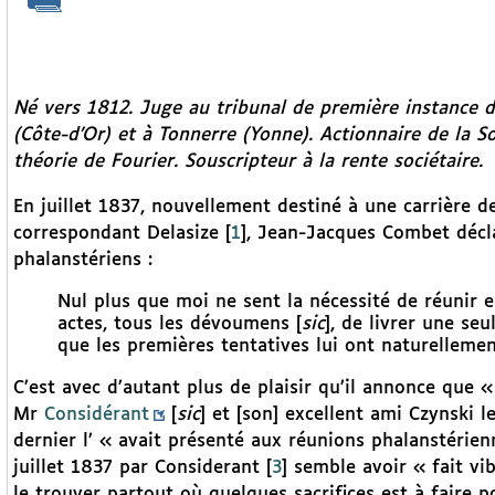
Né vers 1812. Juge au tribunal de première instance d
(Côte-d’Or) et à Tonnerre (Yonne). Actionnaire de la So
théorie de Fourier. Souscripteur à la rente sociétaire.
En juillet 1837, nouvellement destiné à une carrière de
correspondant Delasize
[
1
]
, Jean-Jacques Combet décla
phalanstériens :
Nul plus que moi ne sent la nécessité de réunir e
actes, tous les dévoumens [
sic
], de livrer une seu
que les premières tentatives lui ont naturelleme
C’est avec d’autant plus de plaisir qu’il annonce que «
Mr
Considérant
[
sic
] et [son] excellent ami Czynski 
dernier l’ « avait présenté aux réunions phalanstérien
juillet 1837 par Considerant
[
3
]
semble avoir « fait vib
le trouver partout où quelques sacrifices est à faire 