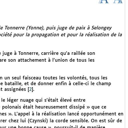
e Tonnerre (Yonne), puis juge de paix à Selongey
ciété pour la propagation et pour la réalisation de la
 juge à Tonnerre, carrière qu’a raillée son
re son attachement à l’union de tous les
n un seul faisceau toutes les volontés, tous les
le bataille, et de donner enfin à celle-ci le champ
nt assignées
[
2
]
.
 le léger nuage qui s’était élevé entre
le polonais était heureusement dissipé » que ce
nes ». L’appel à la réalisation lancé opportunément en
rer chez lui (Czynski) la corde sensible. On est sûr de
pour une bonne cause », poursuit-il de manière