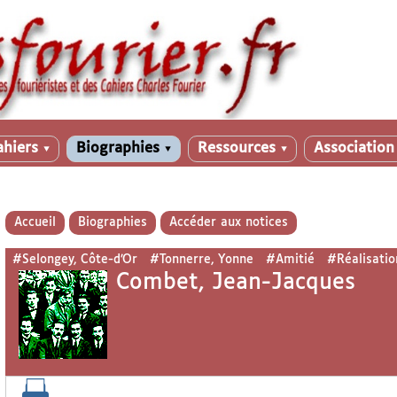
ahiers
Biographies
Ressources
Associatio
▼
▼
▼
Accueil
Biographies
Accéder aux notices
#Selongey, Côte-d’Or
#Tonnerre, Yonne
#Amitié
#Réalisatio
Combet, Jean-Jacques