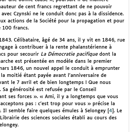
hauteur de cent francs regrettant de ne pouvoir
 avec Czynski ne le conduit donc pas à la dissidence.
ux actions de la Société pour la propagation et pour
e 100 francs.
43. Célibataire, âgé de 34 ans, il y vit en 1846, rue
ngage à contribuer à la rente phalanstérienne à
ncs pour secourir
La Démocratie pacifique
dont la
émarche est présentée en modèle dans le premier
mars 1846, un nouvel appel le conduit à emprunter
la moitié étant payée avant l’anniversaire de
vant le 7 avril et de bien longtemps ! Que nous
. Sa générosité est refusée par le Conseil
édant ses forces ». « Ami, il y a longtemps que vous
’acceptons pas : c’est trop pour vous » précise la
. Il semble faire quelques émules à Selongey
[
4
]
. Le
ibrairie des sciences sociales établi au cours des
elongey.