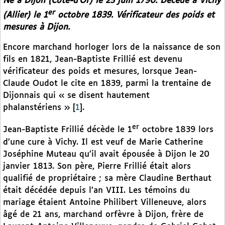
Né à Dijon (Côte-d’Or) le 23 juin 1790. Décédé à Vichy
er
(Allier) le 1
octobre 1839. Vérificateur des poids et
mesures à Dijon.
Encore marchand horloger lors de la naissance de son
fils en 1821, Jean-Baptiste Frillié est devenu
vérificateur des poids et mesures, lorsque Jean-
Claude Oudot le cite en 1839, parmi la trentaine de
Dijonnais qui « se disent hautement
phalanstériens »
[
1
]
.
er
Jean-Baptiste Frillié décède le 1
octobre 1839 lors
d’une cure à Vichy. Il est veuf de Marie Catherine
Joséphine Muteau qu’il avait épousée à Dijon le 20
janvier 1813. Son père, Pierre Frillié était alors
qualifié de propriétaire ; sa mère Claudine Berthaut
était décédée depuis l’an VIII. Les témoins du
mariage étaient Antoine Philibert Villeneuve, alors
âgé de 21 ans, marchand orfèvre à Dijon, frère de