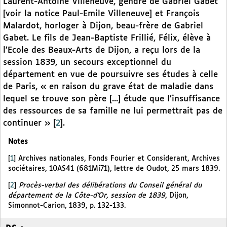
Laurent-Antoine Villeneuve, gendre de Gabriel Gabet
[voir la notice Paul-Emile Villeneuve] et François
Malardot, horloger à Dijon, beau-frère de Gabriel
Gabet. Le fils de Jean-Baptiste Frillié, Félix, élève à
l’Ecole des Beaux-Arts de Dijon, a reçu lors de la
session 1839, un secours exceptionnel du
département en vue de poursuivre ses études à celle
de Paris, « en raison du grave état de maladie dans
lequel se trouve son père [...] étude que l’insuffisance
des ressources de sa famille ne lui permettrait pas de
continuer »
[
2
]
.
Notes
[
1
]
Archives nationales, Fonds Fourier et Considerant, Archives
sociétaires, 10AS41 (681Mi71), lettre de Oudot, 25 mars 1839.
[
2
]
Procès-verbal des délibérations du Conseil général du
département de la Côte-d’Or, session de 1839
, Dijon,
Simonnot-Carion, 1839, p. 132-133.