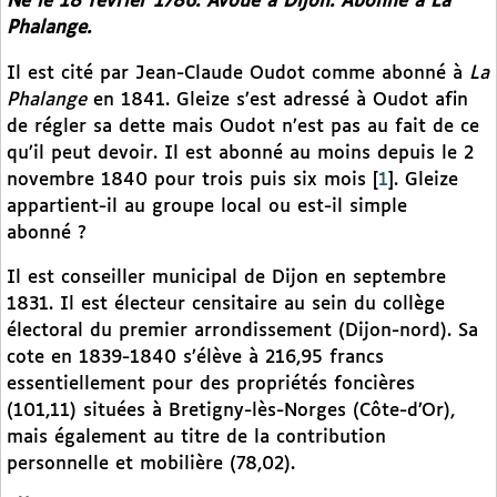
Né le 18 février 1786. Avoué à Dijon. Abonné à
La
Phalange
.
Il est cité par Jean-Claude Oudot comme abonné à
La
Phalange
en 1841. Gleize s’est adressé à Oudot afin
de régler sa dette mais Oudot n’est pas au fait de ce
qu’il peut devoir. Il est abonné au moins depuis le 2
novembre 1840 pour trois puis six mois
[
1
]
. Gleize
appartient-il au groupe local ou est-il simple
abonné ?
Il est conseiller municipal de Dijon en septembre
1831. Il est électeur censitaire au sein du collège
électoral du premier arrondissement (Dijon-nord). Sa
cote en 1839-1840 s’élève à 216,95 francs
essentiellement pour des propriétés foncières
(101,11) situées à Bretigny-lès-Norges (Côte-d’Or),
mais également au titre de la contribution
personnelle et mobilière (78,02).