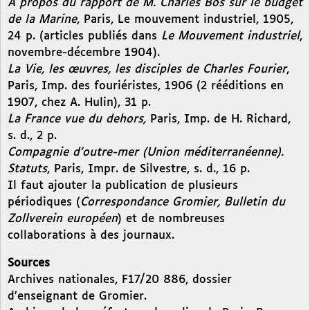
À propos du rapport de M. Charles Bos sur le budget
de la Marine
, Paris, Le mouvement industriel, 1905,
24 p. (articles publiés dans
Le Mouvement industriel
,
novembre-décembre 1904).
La Vie, les œuvres, les disciples de Charles Fourier
,
Paris, Imp. des fouriéristes, 1906 (2 rééditions en
1907, chez A. Hulin), 31 p.
La France vue du dehors,
Paris, Imp. de H. Richard,
s. d., 2 p.
Compagnie d’outre-mer (Union méditerranéenne).
Statuts
, Paris, Impr. de Silvestre, s. d., 16 p.
Il faut ajouter la publication de plusieurs
périodiques (
Correspondance Gromier, Bulletin du
Zollverein européen
) et de nombreuses
collaborations à des journaux.
Sources
Archives nationales, F17/20 886, dossier
d’enseignant de Gromier.