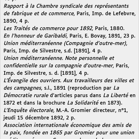
Rapport à la Chambre syndicale des représentants
de fabrique et de commerce
, Paris, Imp. de Lefebvre,
1890, 4 p.
Les Traités de commerce pour 1892
, Paris, 1880.
En l’honneur de Garibaldi
, Paris, E. Bovay, 1891, 23 p.
Union méditerranéenne (Compagnie d’outre-mer)
,
Paris, Imp. de Silvestre, s.d. [1891], 4 p.
Union méditerranéenne. Note personnelle et
confidentielle sur la compagnie d’outre-mer
, Paris,
Imp. de Silvestre, s. d. [1891], 4 p.
L’Évangile des ouvriers. Aux travailleurs des villes et
des campagnes
, s.l., 1891 (reproduction par
La
Démocratie rurale
d’articles parus dans
La Liberté
en
1872 et dans la brochure
La Solidarité
en 1873).
L’Enquête électorale,
M.-A. Gromier directeur, n°1,
jeudi 15 décembre 1892, 2 p.
Association internationale économique des amis de
la paix, fondée en 1865 par Gromier pour une union