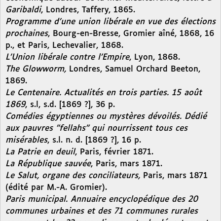
Garibaldi
, Londres, Taffery, 1865.
Programme d’une union libérale en vue des élections
prochaines
, Bourg-en-Bresse, Gromier aîné, 1868, 16
p., et Paris, Lechevalier, 1868.
L’Union libérale contre l’Empire
, Lyon, 1868.
The Glowworm,
Londres, Samuel Orchard Beeton,
1869.
Le Centenaire. Actualités en trois parties. 15 août
1869
, s.l, s.d. [1869 ?], 36 p.
Comédies égyptiennes ou mystères dévoilés. Dédié
aux pauvres "fellahs" qui nourrissent tous ces
misérables
, s.l. n. d. [1869 ?], 16 p.
La Patrie en deuil
, Paris, février 1871.
La République sauvée
, Paris, mars 1871.
Le Salut, organe des conciliateurs,
Paris, mars 1871
(édité par M.-A. Gromier).
Paris municipal. Annuaire encyclopédique des 20
communes urbaines et des 71 communes rurales