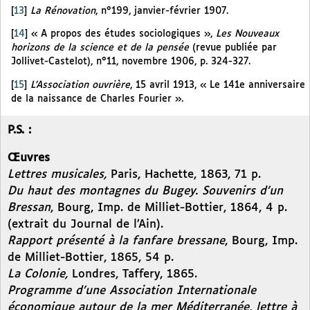
[
13
]
La Rénovation
, n°199, janvier-février 1907.
[
14
]
« A propos des études sociologiques »,
Les Nouveaux
horizons de la science et de la pensée
(revue publiée par
Jollivet-Castelot), n°11, novembre 1906, p. 324-327.
[
15
]
L’Association ouvrière
, 15 avril 1913, « Le 141e anniversaire
de la naissance de Charles Fourier ».
P.S. :
Œuvres
Lettres musicales,
Paris, Hachette, 1863, 71 p.
Du haut des montagnes du Bugey. Souvenirs d’un
Bressan
, Bourg, Imp. de Milliet-Bottier, 1864, 4 p.
(extrait du Journal de l’Ain).
Rapport présenté à la fanfare bressane
, Bourg, Imp.
de Milliet-Bottier, 1865, 54 p.
La Colonie,
Londres, Taffery, 1865.
Programme d’une Association Internationale
économique autour de la mer Méditerranée, lettre à