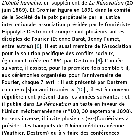
L’Unité humaine,
un supplément de
La Rénovation
(20
juin 1889)
.
Et Gromier figure en 1891 dans le comité
de la Société de la paix perpétuelle par la justice
internationale, association présidée par le fouriériste
Hippolyte Destrem et comprenant plusieurs autres
disciples de Fourier (Etienne Barat, Jenny Fumet,
entre autres)
[
8
]
. Il est aussi membre de l’Association
pour la solution pacifique des conflits sociaux,
également créée en 1891 par Destrem
[
9
]
. L’année
suivante, il assiste, pour la première fois semble-t-il,
aux cérémonies organisées pour l’anniversaire de
Fourier, chaque 7 avril ; il est présenté par Destrem
comme « [s]on ami Gromier »
[
10
]
; il est à nouveau
régulièrement présent dans les années suivantes ; et
il publie dans
La Rénovation
un texte en faveur de
l’Union méditerranéenne (n°103, 30 septembre 1898).
En sens inverse, il invite plusieurs (ex-)fouriéristes à
présider des banquets de l’Union méditerranéenne
(Vauthier, Destrem) ou à y faire des conférences