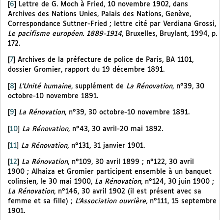
[
6
]
Lettre de G. Moch à Fried, 10 novembre 1902, dans
Archives des Nations Unies, Palais des Nations, Genève,
Correspondance Suttner-Fried ; lettre cité par Verdiana Grossi,
Le pacifisme européen. 1889-1914
, Bruxelles, Bruylant, 1994, p.
172.
[
7
]
Archives de la préfecture de police de Paris, BA 1101,
dossier Gromier, rapport du 19 décembre 1891.
[
8
]
L’Unité humaine
, supplément de
La Rénovation
, n°39, 30
octobre-10 novembre 1891.
[
9
]
La Rénovation
, n°39, 30 octobre-10 novembre 1891.
[
10
]
La Rénovation
, n°43, 30 avril-20 mai 1892.
[
11
]
La Rénovation
, n°131, 31 janvier 1901.
[
12
]
La Rénovation
, n°109, 30 avril 1899 ; n°122, 30 avril
1900 ; Alhaiza et Gromier participent ensemble à un banquet
colinsien, le 30 mai 1900,
La Rénovation
, n°124, 30 juin 1900 ;
La Rénovation
, n°146, 30 avril 1902 (il est présent avec sa
femme et sa fille) ;
L’Association ouvrière,
n°111, 15 septembre
1901.