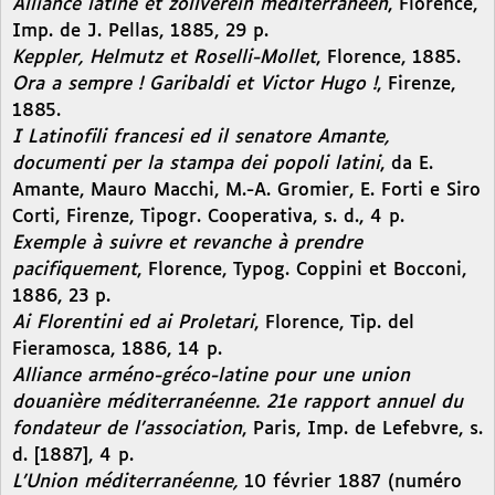
Alliance latine et zollverein méditerranéen
, Florence,
Imp. de J. Pellas, 1885, 29 p.
Keppler, Helmutz et Roselli-Mollet
, Florence, 1885.
Ora a sempre ! Garibaldi et Victor Hugo !
, Firenze,
1885.
I Latinofili francesi ed il senatore Amante,
documenti per la stampa dei popoli latini
, da E.
Amante, Mauro Macchi, M.-A. Gromier, E. Forti e Siro
Corti, Firenze, Tipogr. Cooperativa, s. d., 4 p.
Exemple à suivre et revanche à prendre
pacifiquement
, Florence, Typog. Coppini et Bocconi,
1886, 23 p.
Ai Florentini ed ai Proletari
, Florence, Tip. del
Fieramosca, 1886, 14 p.
Alliance arméno-gréco-latine pour une union
douanière méditerranéenne. 21e rapport annuel du
fondateur de l’association
, Paris, Imp. de Lefebvre, s.
d. [1887], 4 p.
L’Union méditerranéenne,
10 février 1887 (numéro