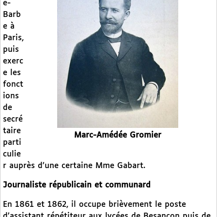
e-
Barb
e à
Paris,
puis
exerc
e les
fonct
ions
de
secré
taire
Marc-Amédée Gromier
parti
culie
r auprès d’une certaine Mme Gabart.
Journaliste républicain et communard
En 1861 et 1862, il occupe brièvement le poste
d’assistant répétiteur aux lycées de Besançon puis de