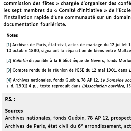
commission des fêtes » chargée d’organiser des confé
les sept membres du « Comité d’initiative » de l’Ecole
l’installation rapide d’une communauté sur un domain
documentation fouriériste.
Notes
[
1
]
Archives de Paris, état-civil, actes de mariage du 12 juille
10 octobre 1880, signalant la séparation de biens entre Multze
[
2
]
Bulletin
disponible à la Bibliothèque de Nevers, fonds Morlo
[
3
]
Compte rendu de la réunion de l’ESE du 12 mai 1901, dans
L
[
4
]
Archives nationales, fonds Guébin, 78 AP 12,
Le Domaine soci
s. d. [1901] 4 p. ; texte reproduit dans
L’Association ouvrière
, 1
P.S. :
Sources
Archives nationales, fonds Guébin, 78 AP 12, prospect
e
Archives de Paris, état civil du 6
arrondissement, acte