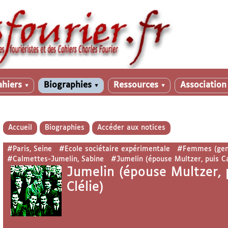
ahiers
Biographies
Ressources
Associatio
▼
▼
▼
Accueil
Biographies
Accéder aux notices
#Paris, Seine
#Ecole sociétaire expérimentale
#Femmes (gen
#Calmettes-Jumelin, Sabine
#Jumelin (épouse Multzer, puis C
Jumelin (épouse Multzer, 
Clélie)