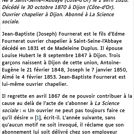
Né à Saint-Seine-l’Abbaye (Côte-d’Or) le 2 avril 1828.
Décédé le 30 octobre 1870 à Dijon (Côte-d’Or).
Ouvrier chapelier à Dijon. Abonné à
La Science
sociale
.
Jean-Baptiste (Joseph) Fournerat est le fils d’Edme
Fournerat ouvrier chapelier à Saint-Seine-l’Abbaye
décédé en 1831 et de Madeleine Duplus. Il épouse
Louise Hubert le 8 septembre 1847 à Dijon. Trois
garçons naissent à Dijon de cette union, Antoine-
Eugène le 21 février 1848, Joseph le 7 janvier 1850,
Aimé le 4 février 1853. Jean-Baptiste Fournerat est
lui-même ouvrier chapelier.
Il regrette en avril 1867 de ne pouvoir contribuer à la
cause au delà de l’acte de s’abonner à
La Science
sociale
: « Un ouvrier ne peut pas toujours faire ce
qu’il désire »
[
1
]
, écrit-il. L’année suivante, sans
qu’aucun motif ne soit invoqué, il réclame que son
abonnement lui soit délivré chez son employeur