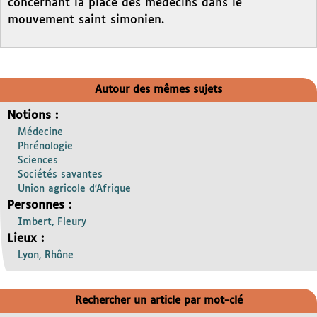
concernant la place des médecins dans le
mouvement saint simonien.
Autour des mêmes sujets
Notions :
Médecine
Phrénologie
Sciences
Sociétés savantes
Union agricole d’Afrique
Personnes :
Imbert, Fleury
Lieux :
Lyon, Rhône
Rechercher un article par mot-clé