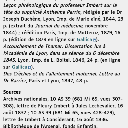
Leçon phrénologique du professeur Imbert sur la
tête du supplicié Anthelme Perrin,
rédigée par le Dr
Joseph Duchêne, Lyon, Imp. de Marle aîné, 1844, 23
p. (extrait du
Journal de médecine
, novembre
1844) ; réédition Paris, Imp. de Motteroz, 1879, 16
p. (édition de 1879 en ligne sur
Gallica
).
Accouchement de Thamar. Dissertation lue à
l’Académie de Lyon, dans sa séance du 6 décembre
1845,
Lyon, Imp. de L. Boitel, 1846, 24 p. (en ligne
sur
Gallica
).
Des Crèches et de l’allaitement maternel. Lettre au
Dr Barrier
, Paris et Lyon, 1847, 48 p.
Sources
Archives nationales, 10 AS 39 (681 Mi 65, vues 307-
308), lettre de Fleury Imbert à Jules Lechevalier, 16
août 1832 ; 10 AS 39 (681 Mi 65, vues 428-429),
lettre de Imbert à Considerant, 16 août 1836.
Bibliothèque de l’Arsenal, fonds Enfantin,