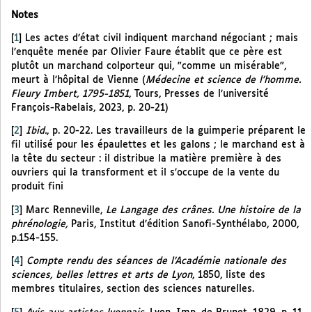
Notes
[
1
]
Les actes d’état civil indiquent marchand négociant ; mais
l’enquête menée par Olivier Faure établit que ce père est
plutôt un marchand colporteur qui, "comme un misérable",
meurt à l’hôpital de Vienne (
Médecine et science de l’homme.
Fleury Imbert, 1795-1851
, Tours, Presses de l’université
François-Rabelais, 2023, p. 20-21)
[
2
]
Ibid.
, p. 20-22. Les travailleurs de la guimperie préparent le
fil utilisé pour les épaulettes et les galons ; le marchand est à
la tête du secteur : il distribue la matière première à des
ouvriers qui la transforment et il s’occupe de la vente du
produit fini
[
3
]
Marc Renneville,
Le Langage des crânes. Une histoire de la
phrénologie,
Paris, Institut d’édition Sanofi-Synthélabo, 2000,
p.154-155.
[
4
]
Compte rendu des séances de l’Académie nationale des
sciences, belles lettres et arts de Lyon
, 1850, liste des
membres titulaires, section des sciences naturelles.