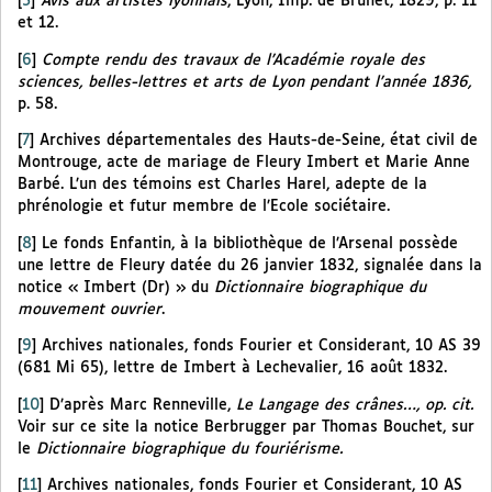
[
5
]
Avis aux artistes lyonnais
, Lyon, Imp. de Brunet, 1829, p. 11
et 12.
[
6
]
Compte rendu des travaux de l’Académie royale des
sciences, belles-lettres et arts de Lyon pendant l’année 1836,
p. 58.
[
7
]
Archives départementales des Hauts-de-Seine, état civil de
Montrouge, acte de mariage de Fleury Imbert et Marie Anne
Barbé. L’un des témoins est Charles Harel, adepte de la
phrénologie et futur membre de l’Ecole sociétaire.
[
8
]
Le fonds Enfantin, à la bibliothèque de l’Arsenal possède
une lettre de Fleury datée du 26 janvier 1832, signalée dans la
notice « Imbert (Dr) » du
Dictionnaire biographique du
mouvement ouvrier
.
[
9
]
Archives nationales, fonds Fourier et Considerant, 10 AS 39
(681 Mi 65), lettre de Imbert à Lechevalier, 16 août 1832.
[
10
]
D’après Marc Renneville,
Le Langage des crânes…, op. cit.
Voir sur ce site la notice Berbrugger par Thomas Bouchet, sur
le
Dictionnaire biographique du fouriérisme.
[
11
]
Archives nationales, fonds Fourier et Considerant, 10 AS