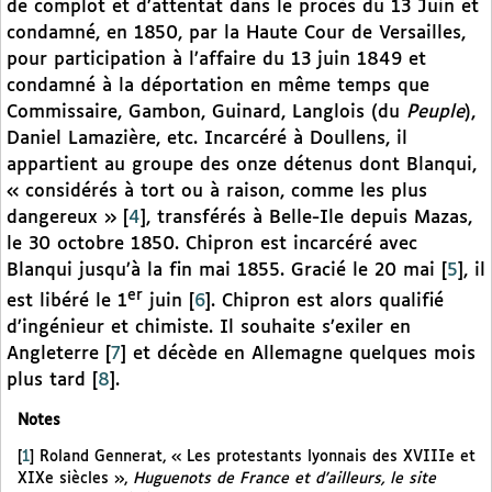
de complot et d’attentat dans le procès du 13 Juin et
condamné, en 1850, par la Haute Cour de Versailles,
pour participation à l’affaire du 13 juin 1849 et
condamné à la déportation en même temps que
Commissaire, Gambon, Guinard, Langlois (du
Peuple
),
Daniel Lamazière, etc. Incarcéré à Doullens, il
appartient au groupe des onze détenus dont Blanqui,
« considérés à tort ou à raison, comme les plus
dangereux »
[
4
]
, transférés à Belle-Ile depuis Mazas,
le 30 octobre 1850. Chipron est incarcéré avec
Blanqui jusqu’à la fin mai 1855. Gracié le 20 mai
[
5
]
, il
er
est libéré le 1
juin
[
6
]
. Chipron est alors qualifié
d’ingénieur et chimiste. Il souhaite s’exiler en
Angleterre
[
7
]
et décède en Allemagne quelques mois
plus tard
[
8
]
.
Notes
[
1
]
Roland Gennerat, « Les protestants lyonnais des XVIIIe et
XIXe siècles »,
Huguenots de France et d’ailleurs, le site