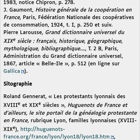
1983, notice Chipron, p. 278.
J. Gaumont,
Histoire générale de la coopération en
France
, Paris, Fédération Nationale des coopératives
de consommation, 1924, t. I, p. 250 et suiv.
Pierre Larousse,
Grand dictionnaire universel du
e
XIX
siècle : français, historique, géographique,
mythologique, bibliographique....
, T. 2 B, Paris,
Administration du Grand dictionnaire universel,
1867, article « Belle-Ile », p. 512 (en ligne sur
Gallica
).
Sitographie
Roland Gennerat, « Les protestants lyonnais des
e
e
XVIII
et XIX
siècles »,
Huguenots de France et
d’ailleurs, le site portail de la généalogie protestante
en France
, rubrique Lyon, familles lyonnaises (XVIII-
e
XIX
),
http://huguenots-
france.org/france/lyon/lyon18/lyon18.htm
,