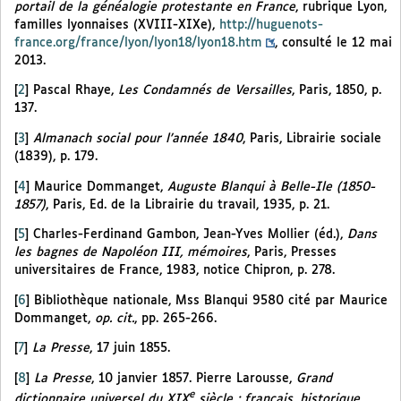
portail de la généalogie protestante en France
, rubrique Lyon,
familles lyonnaises (XVIII-XIXe),
http://huguenots-
france.org/france/lyon/lyon18/lyon18.htm
, consulté le 12 mai
2013.
[
2
]
Pascal Rhaye,
Les Condamnés de Versailles
, Paris, 1850, p.
137.
[
3
]
Almanach social pour l’année 1840
, Paris, Librairie sociale
(1839), p. 179.
[
4
]
Maurice Dommanget,
Auguste Blanqui à Belle-Ile (1850-
1857)
, Paris, Ed. de la Librairie du travail, 1935, p. 21.
[
5
]
Charles-Ferdinand Gambon, Jean-Yves Mollier (éd.),
Dans
les bagnes de Napoléon III, mémoires
, Paris, Presses
universitaires de France, 1983, notice Chipron, p. 278.
[
6
]
Bibliothèque nationale, Mss Blanqui 9580 cité par Maurice
Dommanget,
op. cit.
, pp. 265-266.
[
7
]
La Presse
, 17 juin 1855.
[
8
]
La Presse
, 10 janvier 1857. Pierre Larousse,
Grand
e
dictionnaire universel du XIX
siècle : français, historique,