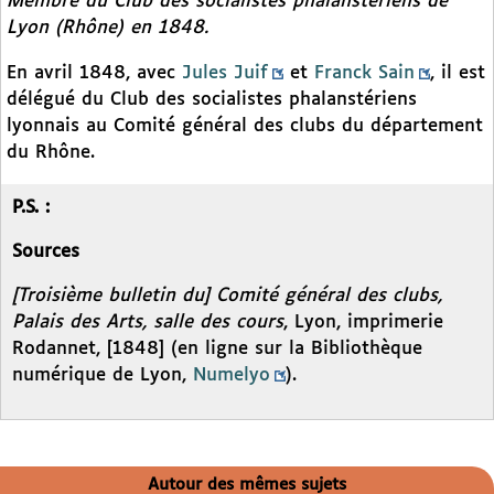
Membre du Club des socialistes phalanstériens de
Lyon (Rhône) en 1848.
En avril 1848, avec
Jules Juif
et
Franck Sain
, il est
délégué du Club des socialistes phalanstériens
lyonnais au Comité général des clubs du département
du Rhône.
P.S. :
Sources
[Troisième bulletin du] Comité général des clubs,
Palais des Arts, salle des cours
, Lyon, imprimerie
Rodannet, [1848] (en ligne sur la Bibliothèque
numérique de Lyon,
Numelyo
).
Autour des mêmes sujets