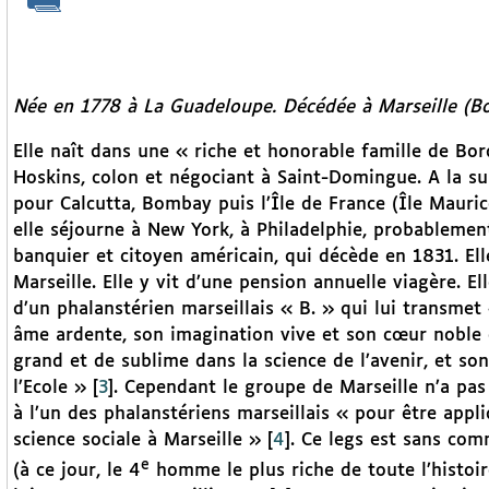
Née en 1778 à La Guadeloupe. Décédée à Marseille (B
Elle naît dans une « riche et honorable famille de Bo
Hoskins, colon et négociant à Saint-Domingue. A la suit
pour Calcutta, Bombay puis l’Île de France (Île Mauric
elle séjourne à New York, à Philadelphie, probablemen
banquier et citoyen américain, qui décède en 1831. Ell
Marseille. Elle y vit d’une pension annuelle viagère. E
d’un phalanstérien marseillais « B. » qui lui transmet 
âme ardente, son imagination vive et son cœur noble et
grand et de sublime dans la science de l’avenir, et so
l’Ecole »
[
3
]
. Cependant le groupe de Marseille n’a pas
à l’un des phalanstériens marseillais « pour être appliq
science sociale à Marseille »
[
4
]
. Ce legs est sans com
e
(à ce jour, le 4
homme le plus riche de toute l’histoire