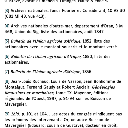
Gustave, avocat et médecin, Limoges, Haute-Vienne ».
[
3
]
Archives nationales, fonds Fourier et Considerant, 10 AS 30
(681 Mi 49, vue 413).
[
4
]
Archives nationales d’outre-mer, département d’Oran, 3 M
468, Union du Sig, liste des actionnaires, août 1847.
[
5
]
Bulletin de l’Union agricole d’Afrique
, 1852, liste des
actionnaires avec le montant souscrit et le montant versé.
[
6
]
Bulletin de l’Union agricole d’Afrique
, 1850, liste des
actionnaires.
[
7
]
Bulletin de l’Union agricole d’Afrique
, 1856.
[
8
]
Jean-Louis Ruchaud, Louis de Vasson, Jean Bonhomme de
Montaigut, Fernand Gaudy et Robert Auclair,
Généalogies
limousines et marchoises
, tome IX, Mayenne, éditions
régionales de l’Ouest, 1997, p. 91-94 sur les Buisson de
Mavergnier.
[
9
]
Ibid.
, p. 101 et 104. . Les actes du congrès n’indiquent pas
les prénoms des intervenants. Or, un autre Buisson de
Mavergnier (Édouard, cousin de Gustave), docteur en droit,