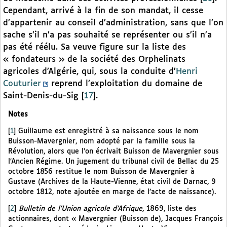
Cependant, arrivé à la fin de son mandat, il cesse
d’appartenir au conseil d’administration, sans que l’on
sache s’il n’a pas souhaité se représenter ou s’il n’a
pas été réélu. Sa veuve figure sur la liste des
« fondateurs » de la société des Orphelinats
agricoles d’Algérie, qui, sous la conduite d’
Henri
Couturier
reprend l’exploitation du domaine de
Saint-Denis-du-Sig
[
17
]
.
Notes
[
1
]
Guillaume est enregistré à sa naissance sous le nom
Buisson-Mavergnier, nom adopté par la famille sous la
Révolution, alors que l’on écrivait Buisson de Mavergnier sous
l’Ancien Régime. Un jugement du tribunal civil de Bellac du 25
octobre 1856 restitue le nom Buisson de Mavergnier à
Gustave (Archives de la Haute-Vienne, état civil de Darnac, 9
octobre 1812, note ajoutée en marge de l’acte de naissance).
[
2
]
Bulletin de l’Union agricole d’Afrique
, 1869, liste des
actionnaires, dont « Mavergnier (Buisson de), Jacques François