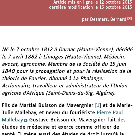
Article mis en ligne le
12 octobre 2015
dernière modification le 15 octobre 2015
par
Desmars, Bernard
Né le 7 octobre 1812 à Darnac (Haute-Vienne), décédé
le 7 avril 1882 à Limoges (Haute-Vienne). Médecin,
avocat, agronome. Membre de la Société du 15 juin
1840 pour la propagation et pour la réalisation de la
théorie de Fourier. Abonné à
La Phalange.
Actionnaire, travailleur et administrateur de l’Union
agricole d’Afrique (Saint-Denis-du-Sig, Algérie).
Fils de Martial Buisson de Mavergnier
[
1
]
et de Marie-
Julie Mallebay, et neveu du fouriériste
Pierre Paul
Mallebay
Gustave Buisson de Mavergnier fait des
études de médecine et exerce comme officier de
santé. Il mène aussi des études de droit jusqu’à la