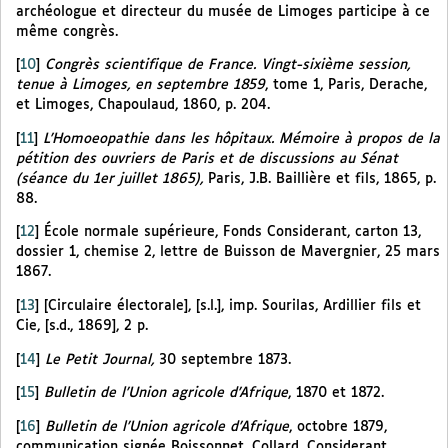
archéologue et directeur du musée de Limoges participe à ce
même congrès.
[
10
]
Congrès scientifique de France. Vingt-sixième session,
tenue à Limoges, en septembre 1859
, tome 1, Paris, Derache,
et Limoges, Chapoulaud, 1860, p. 204.
[
11
]
L’Homoeopathie dans les hôpitaux. Mémoire à propos de la
pétition des ouvriers de Paris et de discussions au Sénat
(séance du 1er juillet 1865),
Paris, J.B. Baillière et fils, 1865, p.
88.
[
12
]
École normale supérieure, Fonds Considerant, carton 13,
dossier 1, chemise 2, lettre de Buisson de Mavergnier, 25 mars
1867.
[
13
]
[Circulaire électorale], [s.l.], imp. Sourilas, Ardillier fils et
Cie, [s.d., 1869], 2 p.
[
14
]
Le Petit Journal,
30 septembre 1873.
[
15
]
Bulletin de l’Union agricole d’Afrique
, 1870 et 1872.
[
16
]
Bulletin de l’Union agricole d’Afrique
, octobre 1879,
communication signée Boissonnet, Collard, Considerant,