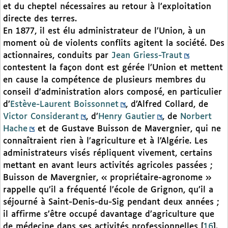
et du cheptel nécessaires au retour à l’exploitation
directe des terres.
En 1877, il est élu administrateur de l’Union, à un
moment où de violents conflits agitent la société. Des
actionnaires, conduits par
Jean Griess-Traut
contestent la façon dont est gérée l’Union et mettent
en cause la compétence de plusieurs membres du
conseil d’administration alors composé, en particulier
d’
Estève-Laurent Boissonnet
, d’Alfred Collard, de
Victor Considerant
, d’
Henry Gautier
, de
Norbert
Hache
et de Gustave Buisson de Mavergnier, qui ne
connaîtraient rien à l’agriculture et à l’Algérie. Les
administrateurs visés répliquent vivement, certains
mettant en avant leurs activités agricoles passées ;
Buisson de Mavergnier, « propriétaire-agronome »
rappelle qu’il a fréquenté l’école de Grignon, qu’il a
séjourné à Saint-Denis-du-Sig pendant deux années ;
il affirme s’être occupé davantage d’agriculture que
de médecine dans ses activités professionnelles
[
16
]
.