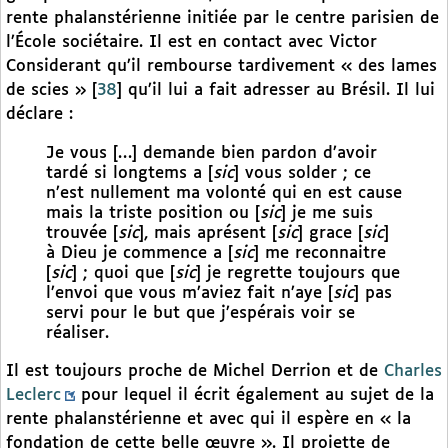
rente phalanstérienne initiée par le centre parisien de
l’École sociétaire. Il est en contact avec Victor
Considerant qu’il rembourse tardivement « des lames
de scies »
[
38
]
qu’il lui a fait adresser au Brésil. Il lui
déclare :
Je vous […] demande bien pardon d’avoir
tardé si longtems a [
sic
] vous solder ; ce
n’est nullement ma volonté qui en est cause
mais la triste position ou [
sic
] je me suis
trouvée [
sic
], mais aprésent [
sic
] grace [
sic
]
à Dieu je commence a [
sic
] me reconnaitre
[
sic
] ; quoi que [
sic
] je regrette toujours que
l’envoi que vous m’aviez fait n’aye [
sic
] pas
servi pour le but que j’espérais voir se
réaliser.
Il est toujours proche de Michel Derrion et de
Charles
Leclerc
pour lequel il écrit également au sujet de la
rente phalanstérienne et avec qui il espère en « la
fondation de cette belle œuvre ». Il projette de