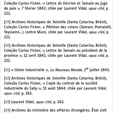
Coleção Carlos Ficker, « Lettre de Derrion et Jamain au juge
de paix », 7 février 1842, citée par Laurent Vidal,
opus cité
, p.
221.
[
29
]
Archives historiques de Joinville (Santa Catarina, Brésil),
Coleção Carlos Ficker, « Pétition des colons (Jamain, Pomatelli,
Teysseire…) contre Mure, citée par Laurent Vidal,
opus cité
, p.
221.
[
30
]
Archives historiques de Joinville (Santa Catarina, Brésil),
Coleção Carlos Ficker, « Lettre de Jamain au président de la
province », 12 avril 1842, citée par Laurent Vidal,
opus cité
, p.
221.
er
[
31
]
« Union industrielle »,
Le Nouveau Monde
, 1
juillet 1843.
[
32
]
Archives historiques de Joinville (Santa Catarina, Brésil),
Coleção Carlos Ficker, « Copie du contrat de la société
industrielle du Sahy », 15 août 1844, citée par Laurent Vidal,
opus cité
, p. 262.
[
33
]
Laurent Vidal,
opus cité
, p. 262.
[
34
]
Archives du ministère des affaires étrangères, État civil