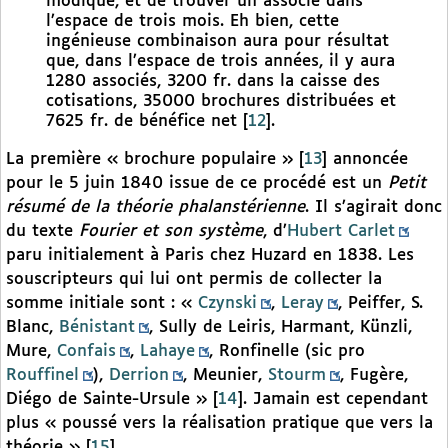
modique, et de trouver un associé dans
l’espace de trois mois. Eh bien, cette
ingénieuse combinaison aura pour résultat
que, dans l’espace de trois années, il y aura
1280 associés, 3200 fr. dans la caisse des
cotisations, 35000 brochures distribuées et
7625 fr. de bénéfice net
[
12
]
.
La première « brochure populaire »
[
13
]
annoncée
pour le 5 juin 1840 issue de ce procédé est un
Petit
résumé de la théorie phalanstérienne
. Il s’agirait donc
du texte
Fourier et son système
, d’
Hubert Carlet
paru initialement à Paris chez Huzard en 1838. Les
souscripteurs qui lui ont permis de collecter la
somme initiale sont : «
Czynski
,
Leray
, Peiffer, S.
Blanc,
Bénistant
, Sully de Leiris, Harmant, Künzli,
Mure,
Confais
,
Lahaye
, Ronfinelle (sic pro
Rouffinel
),
Derrion
, Meunier,
Stourm
, Fugère,
Diégo de Sainte-Ursule »
[
14
]
. Jamain est cependant
plus « poussé vers la réalisation pratique que vers la
théorie »
[
15
]
.