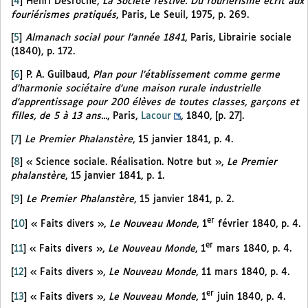
[
4
]
Henri Desroche,
La Société festive. Du fouriérisme écrit aux
fouriérismes pratiqués
, Paris, Le Seuil, 1975, p. 269.
[
5
]
Almanach social pour l’année 1841
, Paris, Librairie sociale
(1840), p. 172.
[
6
]
P. A. Guilbaud,
Plan pour l’établissement comme germe
d’harmonie sociétaire d’une maison rurale industrielle
d’apprentissage pour 200 élèves de toutes classes, garçons et
filles, de 5 à 13 ans...
, Paris,
Lacour
, 1840, [p. 27].
[
7
]
Le Premier Phalanstère
, 15 janvier 1841, p. 4.
[
8
]
« Science sociale. Réalisation. Notre but »,
Le Premier
phalanstère
, 15 janvier 1841, p. 1.
[
9
]
Le Premier Phalanstère
, 15 janvier 1841, p. 2.
er
[
10
]
« Faits divers »,
Le Nouveau Monde
, 1
février 1840, p. 4.
er
[
11
]
« Faits divers »,
Le Nouveau Monde
, 1
mars 1840, p. 4.
[
12
]
« Faits divers »,
Le Nouveau Monde
, 11 mars 1840, p. 4.
er
[
13
]
« Faits divers »,
Le Nouveau Monde
, 1
juin 1840, p. 4.