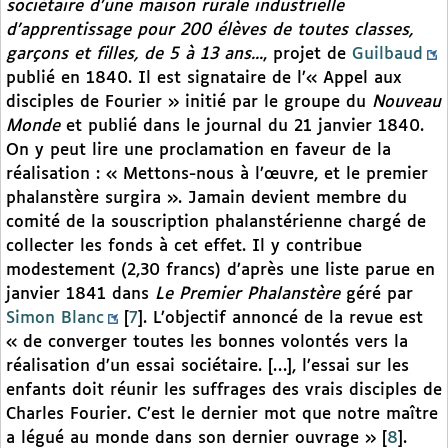
sociétaire d’une maison rurale industrielle
d’apprentissage pour 200 élèves de toutes classes,
garçons et filles, de 5 à 13 ans...
, projet de
Guilbaud
publié en 1840. Il est signataire de l’« Appel aux
disciples de Fourier » initié par le groupe du
Nouveau
Monde
et publié dans le journal du 21 janvier 1840.
On y peut lire une proclamation en faveur de la
réalisation : « Mettons-nous à l’œuvre, et le premier
phalanstère surgira ». Jamain devient membre du
comité de la souscription phalanstérienne chargé de
collecter les fonds à cet effet. Il y contribue
modestement (2,30 francs) d’après une liste parue en
janvier 1841 dans
Le Premier Phalanstère
géré par
Simon Blanc
[
7
]
. L’objectif annoncé de la revue est
« de converger toutes les bonnes volontés vers la
réalisation d’un essai sociétaire. […], l’essai sur les
enfants doit réunir les suffrages des vrais disciples de
Charles Fourier. C’est le dernier mot que notre maître
a légué au monde dans son dernier ouvrage »
[
8
]
.