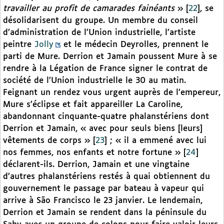
travailler au profit de camarades fainéants
»
[
22
]
, se
désolidarisent du groupe. Un membre du conseil
d’administration de l’Union industrielle, l’artiste
peintre
Jolly
et le médecin Deyrolles, prennent le
parti de Mure. Derrion et Jamain poussent Mure à se
rendre à la Légation de France signer le contrat de
société de l’Union industrielle le 30 au matin.
Feignant un rendez vous urgent auprès de l’empereur,
Mure s’éclipse et fait appareiller La Caroline,
abandonnant cinquante-quatre phalanstériens dont
Derrion et Jamain, « avec pour seuls biens [leurs]
vêtements de corps »
[
23
]
; « il a emmené avec lui
nos femmes, nos enfants et notre fortune »
[
24
]
déclarent-ils. Derrion, Jamain et une vingtaine
d’autres phalanstériens restés à quai obtiennent du
gouvernement le passage par bateau à vapeur qui
arrive à São Francisco le 23 janvier. Le lendemain,
Derrion et Jamain se rendent dans la péninsule du