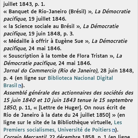
juillet 1843, p. 1.
« Banquet de Rio-Janeiro (Brésil) »,
La Démocratie
pacifique
, 19 juillet 1846.
« la Science sociale au Brésil »,
La Démocratie
pacifique
, 19 juin 1848, p. 3.
« Médaille à offrir à Eugène Sue »,
La Démocratie
pacifique
, 24 mai 1846.
« Souscription à la tombe de Flora Tristan »,
La
Démocratie pacifique
, 24 mai 1846.
Jornal do Commercio (Rio de Janeiro)
, 28 juin 1848,
p. 4 (en ligne sur
Biblioteca Nacional Digital
Brasil
).
Assemblé générale des actionnaires des sociétés des
15 juin 1840 et 10 juin 1843 tenue le 15 septembre
1850
, p. 11, « [Lettre de Huger]. On nous écrit de
Rio de Janeiro à la date du 24 juillet 1850] » (en
ligne sur le site de la Bibliothèque virtuelle,
Les
Premiers socialismes, Université de Poitiers
).
Correio Mercantil
, 22 décembre 1858, p. 1 (en ligne