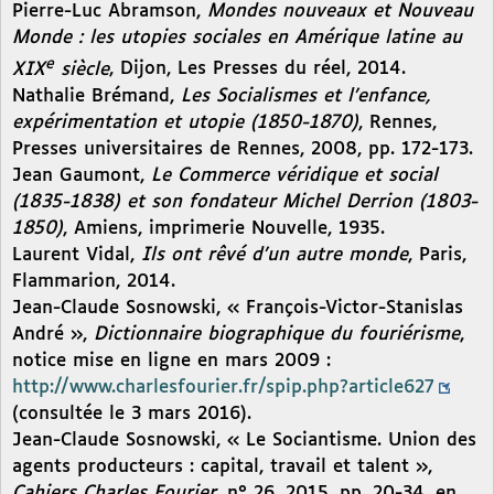
Pierre-Luc Abramson,
Mondes nouveaux et Nouveau
Monde : les utopies sociales en Amérique latine au
e
XIX
siècle
, Dijon, Les Presses du réel, 2014.
Nathalie Brémand,
Les Socialismes et l’enfance,
expérimentation et utopie (1850-1870)
, Rennes,
Presses universitaires de Rennes, 2008, pp. 172-173.
Jean Gaumont,
Le Commerce véridique et social
(1835-1838) et son fondateur Michel Derrion (1803-
1850)
, Amiens, imprimerie Nouvelle, 1935.
Laurent Vidal,
Ils ont rêvé d’un autre monde
, Paris,
Flammarion, 2014.
Jean-Claude Sosnowski, « François-Victor-Stanislas
André »,
Dictionnaire biographique du fouriérisme
,
notice mise en ligne en mars 2009 :
http://www.charlesfourier.fr/spip.php?article627
(consultée le 3 mars 2016).
Jean-Claude Sosnowski, « Le Sociantisme. Union des
agents producteurs : capital, travail et talent »,
Cahiers Charles Fourier
, n° 26, 2015, pp. 20-34, en