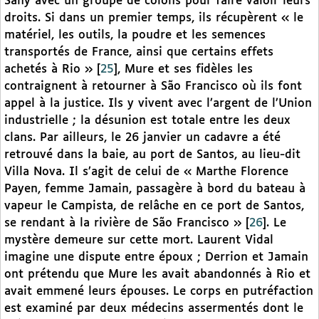
Sahy avec un groupe de colons pour faire valoir leurs
droits. Si dans un premier temps, ils récupèrent « le
matériel, les outils, la poudre et les semences
transportés de France, ainsi que certains effets
achetés à Rio »
[
25
]
, Mure et ses fidèles les
contraignent à retourner à São Francisco où ils font
appel à la justice. Ils y vivent avec l’argent de l’Union
industrielle ; la désunion est totale entre les deux
clans. Par ailleurs, le 26 janvier un cadavre a été
retrouvé dans la baie, au port de Santos, au lieu-dit
Villa Nova. Il s’agit de celui de « Marthe Florence
Payen, femme Jamain, passagère à bord du bateau à
vapeur le Campista, de relâche en ce port de Santos,
se rendant à la rivière de São Francisco »
[
26
]
. Le
mystère demeure sur cette mort. Laurent Vidal
imagine une dispute entre époux ; Derrion et Jamain
ont prétendu que Mure les avait abandonnés à Rio et
avait emmené leurs épouses. Le corps en putréfaction
est examiné par deux médecins assermentés dont le