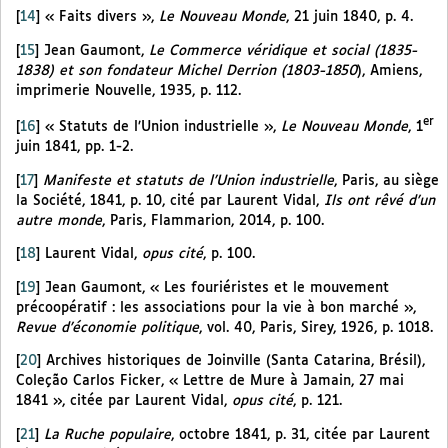
[
14
]
« Faits divers »,
Le Nouveau Monde
, 21 juin 1840, p. 4.
[
15
]
Jean Gaumont,
Le Commerce véridique et social (1835-
1838) et son fondateur Michel Derrion (1803-1850
), Amiens,
imprimerie Nouvelle, 1935, p. 112.
er
[
16
]
« Statuts de l’Union industrielle »,
Le Nouveau Monde
, 1
juin 1841, pp. 1-2.
[
17
]
Manifeste et statuts de l’Union industrielle
, Paris, au siège
la Société, 1841, p. 10, cité par Laurent Vidal,
Ils ont rêvé d’un
autre monde
, Paris, Flammarion, 2014, p. 100.
[
18
]
Laurent Vidal,
opus cité
, p. 100.
[
19
]
Jean Gaumont, « Les fouriéristes et le mouvement
précoopératif : les associations pour la vie à bon marché »,
Revue d’économie politique
, vol. 40, Paris, Sirey, 1926, p. 1018.
[
20
]
Archives historiques de Joinville (Santa Catarina, Brésil),
Coleção Carlos Ficker, « Lettre de Mure à Jamain, 27 mai
1841 », citée par Laurent Vidal,
opus cité
, p. 121.
[
21
]
La Ruche populaire
, octobre 1841, p. 31, citée par Laurent