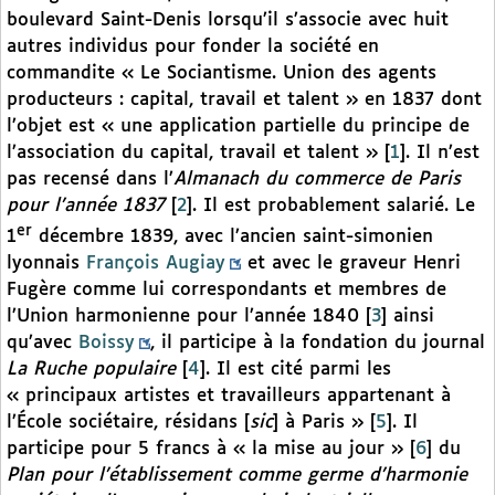
boulevard Saint-Denis lorsqu’il s’associe avec huit
autres individus pour fonder la société en
commandite « Le Sociantisme. Union des agents
producteurs : capital, travail et talent » en 1837 dont
l’objet est « une application partielle du principe de
l’association du capital, travail et talent »
[
1
]
. Il n’est
pas recensé dans l’
Almanach du commerce de Paris
pour l’année 1837
[
2
]
. Il est probablement salarié. Le
er
1
décembre 1839, avec l’ancien saint-simonien
lyonnais
François Augiay
et avec le graveur Henri
Fugère comme lui correspondants et membres de
l’Union harmonienne pour l’année 1840
[
3
]
ainsi
qu’avec
Boissy
, il participe à la fondation du journal
La Ruche populaire
[
4
]
. Il est cité parmi les
« principaux artistes et travailleurs appartenant à
l’École sociétaire, résidans [
sic
] à Paris »
[
5
]
. Il
participe pour 5 francs à « la mise au jour »
[
6
]
du
Plan pour l’établissement comme germe d’harmonie