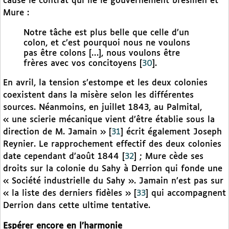
cause le contrat qui lie le gouvernement brésilien et
Mure :
Notre tâche est plus belle que celle d’un
colon, et c’est pourquoi nous ne voulons
pas être colons […], nous voulons être
frères avec vos concitoyens
[
30
]
.
En avril, la tension s’estompe et les deux colonies
coexistent dans la misère selon les différentes
sources. Néanmoins, en juillet 1843, au Palmital,
« une scierie mécanique vient d’être établie sous la
direction de M. Jamain »
[
31
]
écrit également Joseph
Reynier. Le rapprochement effectif des deux colonies
date cependant d’août 1844
[
32
]
; Mure cède ses
droits sur la colonie du Sahy à Derrion qui fonde une
« Société industrielle du Sahy ». Jamain n’est pas sur
« la liste des derniers fidèles »
[
33
]
qui accompagnent
Derrion dans cette ultime tentative.
Espérer encore en l’harmonie