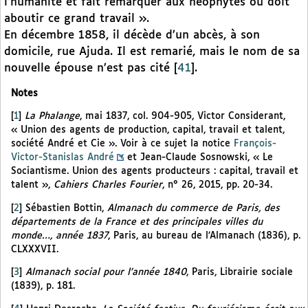
l’humanité et fait remarquer aux néophytes où doit
aboutir ce grand travail ».
En décembre 1858, il décède d’un abcès, à son
domicile, rue Ajuda. Il est remarié, mais le nom de sa
nouvelle épouse n’est pas cité
[
41
]
.
Notes
[
1
]
La Phalange
, mai 1837, col. 904-905, Victor Considerant,
« Union des agents de production, capital, travail et talent,
société André et Cie ». Voir à ce sujet la notice
François-
Victor-Stanislas André
et Jean-Claude Sosnowski, « Le
Sociantisme. Union des agents producteurs : capital, travail et
talent »,
Cahiers Charles Fourier
, n° 26, 2015, pp. 20-34.
[
2
]
Sébastien Bottin,
Almanach du commerce de Paris, des
départements de la France et des principales villes du
monde…, année 1837
, Paris, au bureau de l’Almanach (1836), p.
CLXXXVII.
[
3
]
Almanach social pour l’année 1840
, Paris, Librairie sociale
(1839), p. 181.