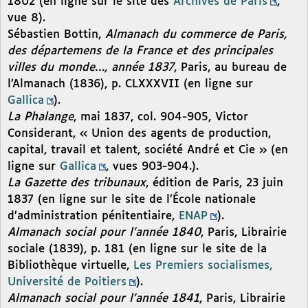
1802 (en ligne sur le site des
Archives de Paris
,
vue 8).
Sébastien Bottin,
Almanach du commerce de Paris,
des départemens de la France et des principales
villes du monde…, année 1837
, Paris, au bureau de
l’Almanach (1836), p. CLXXXVII (en ligne sur
Gallica
).
La Phalange
, mai 1837, col. 904-905, Victor
Considerant, « Union des agents de production,
capital, travail et talent, société André et Cie » (en
ligne sur
Gallica
, vues 903-904.).
La Gazette des tribunaux
, édition de Paris, 23 juin
1837 (en ligne sur le site de l’École nationale
d’administration pénitentiaire,
ENAP
).
Almanach social pour l’année 1840
, Paris, Librairie
sociale (1839), p. 181 (en ligne sur le site de la
Bibliothèque virtuelle,
Les Premiers socialismes,
Université de Poitiers
).
Almanach social pour l’année 1841
, Paris, Librairie