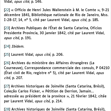
Vidal,
opus cité
, p. 146.
[
22
]
« Officio de Henri Jules Wallenstein à M. le Comte », 9-21
décembre 1841, Bibliothèque nationale de Rio de Janeiro, Mss.
I-28-17, 14, n° 5, cité par Laurent Vidal,
opus cité
, p. 185.
[
23
]
Archives Publiques de l’État de Santa Catarina, Oficios
Presidente Provincia, 30 janvier 1842, cité par Laurent Vidal,
opus cité
, p. 191.
[
24
]
Ibidem
.
[
25
]
Laurent Vidal,
opus cité
, p. 206.
[
26
]
Archives du ministère des Affaires étrangères (La
Courneuve), Correspondance commerciale des consuls, P 04210
(État civil de Rio, registre n° 5), cité par Laurent Vidal,
opus
cité
, p. 207.
[
27
]
Archives historiques de Joinville (Santa Catarina, Brésil),
Coleção Carlos Ficker, « Pétition de Derrion, Jamain…
adressée au président de la province », 21 février 1842, citée
par Laurent Vidal,
opus cité
, p. 214.
[
28
]
Archives historiques de Joinville (Santa Catarina, Brésil),