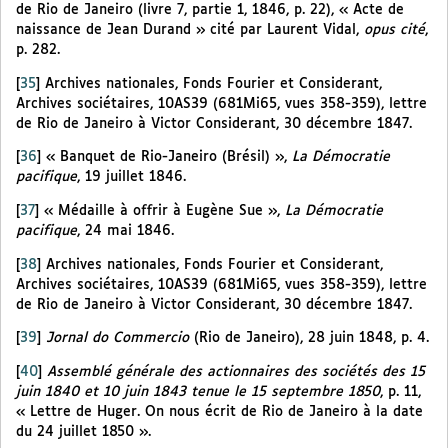
de Rio de Janeiro (livre 7, partie 1, 1846, p. 22), « Acte de
naissance de Jean Durand » cité par Laurent Vidal,
opus cité
,
p. 282.
[
35
]
Archives nationales, Fonds Fourier et Considerant,
Archives sociétaires, 10AS39 (681Mi65, vues 358-359), lettre
de Rio de Janeiro à Victor Considerant, 30 décembre 1847.
[
36
]
« Banquet de Rio-Janeiro (Brésil) »,
La Démocratie
pacifique
, 19 juillet 1846.
[
37
]
« Médaille à offrir à Eugène Sue »,
La Démocratie
pacifique
, 24 mai 1846.
[
38
]
Archives nationales, Fonds Fourier et Considerant,
Archives sociétaires, 10AS39 (681Mi65, vues 358-359), lettre
de Rio de Janeiro à Victor Considerant, 30 décembre 1847.
[
39
]
Jornal do Commercio
(Rio de Janeiro), 28 juin 1848, p. 4.
[
40
]
Assemblé générale des actionnaires des sociétés des 15
juin 1840 et 10 juin 1843 tenue le 15 septembre 1850
, p. 11,
« Lettre de Huger. On nous écrit de Rio de Janeiro à la date
du 24 juillet 1850 ».