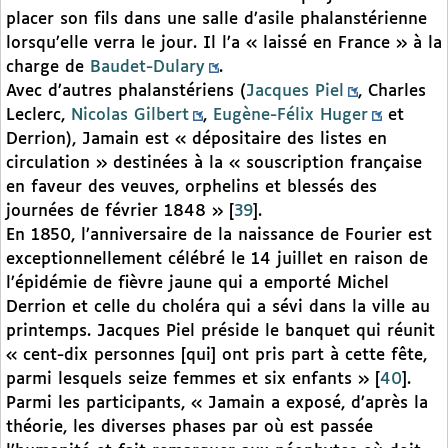
placer son fils dans une salle d’asile phalanstérienne
lorsqu’elle verra le jour. Il l’a « laissé en France » à la
charge de
Baudet-Dulary
.
Avec d’autres phalanstériens (
Jacques Piel
, Charles
Leclerc,
Nicolas Gilbert
,
Eugène-Félix Huger
et
Derrion), Jamain est « dépositaire des listes en
circulation » destinées à la « souscription française
en faveur des veuves, orphelins et blessés des
journées de février 1848 »
[
39
]
.
En 1850, l’anniversaire de la naissance de Fourier est
exceptionnellement célébré le 14 juillet en raison de
l’épidémie de fièvre jaune qui a emporté Michel
Derrion et celle du choléra qui a sévi dans la ville au
printemps. Jacques Piel préside le banquet qui réunit
« cent-dix personnes [qui] ont pris part à cette fête,
parmi lesquels seize femmes et six enfants »
[
40
]
.
Parmi les participants, « Jamain a exposé, d’après la
théorie, les diverses phases par où est passée