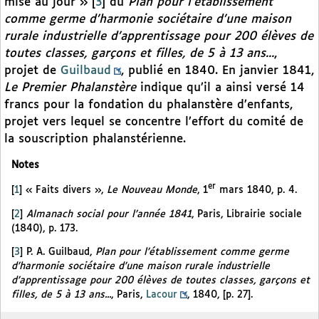
mise au jour »
[
3
]
du
Plan pour l’établissement
comme germe d’harmonie sociétaire d’une maison
rurale industrielle d’apprentissage pour 200 élèves de
toutes classes, garçons et filles, de 5 à 13 ans...
,
projet de
Guilbaud
, publié en 1840. En janvier 1841,
Le Premier Phalanstère
indique qu’il a ainsi versé 14
francs pour la fondation du phalanstère d’enfants,
projet vers lequel se concentre l’effort du comité de
la souscription phalanstérienne.
Notes
er
[
1
]
« Faits divers »,
Le Nouveau Monde
, 1
mars 1840, p. 4.
[
2
]
Almanach social pour l’année 1841
, Paris, Librairie sociale
(1840), p. 173.
[
3
]
P. A. Guilbaud,
Plan pour l’établissement comme germe
d’harmonie sociétaire d’une maison rurale industrielle
d’apprentissage pour 200 élèves de toutes classes, garçons et
filles, de 5 à 13 ans...
, Paris,
Lacour
, 1840, [p. 27].