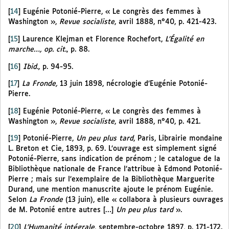
[
14
]
Eugénie Potonié-Pierre, « Le congrès des femmes à
Washington »,
Revue socialiste
, avril 1888, n°40, p. 421-423.
[
15
]
Laurence Klejman et Florence Rochefort,
L’Égalité en
marche…, op. cit.
, p. 88.
[
16
]
Ibid.,
p. 94-95.
[
17
]
La Fronde,
13 juin 1898, nécrologie d’Eugénie Potonié-
Pierre.
[
18
]
Eugénie Potonié-Pierre, « Le congrès des femmes à
Washington »,
Revue socialiste
, avril 1888, n°40, p. 421.
[
19
]
Potonié-Pierre,
Un peu plus tard
, Paris, Librairie mondaine
L. Breton et Cie, 1893, p. 69. L’ouvrage est simplement signé
Potonié-Pierre, sans indication de prénom ; le catalogue de la
Bibliothèque nationale de France l’attribue à Edmond Potonié-
Pierre ; mais sur l’exemplaire de la Bibliothèque Marguerite
Durand, une mention manuscrite ajoute le prénom Eugénie.
Selon
La Fronde
(13 juin), elle « collabora à plusieurs ouvrages
de M. Potonié entre autres […]
Un peu plus tard
».
[
20
]
L’Humanité intégrale
, septembre-octobre 1897, p. 171-172.