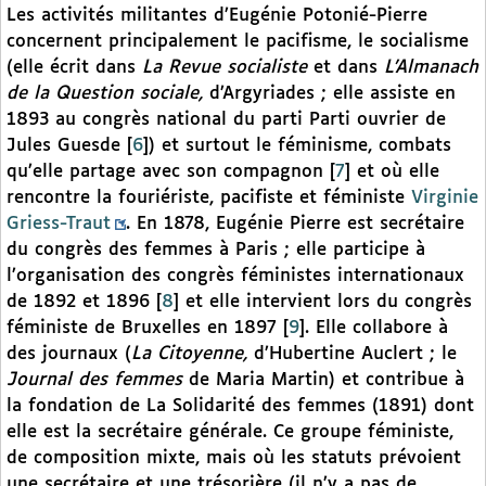
Les activités militantes d’Eugénie Potonié-Pierre
concernent principalement le pacifisme, le socialisme
(elle écrit dans
La Revue socialiste
et dans
L’Almanach
de la Question sociale,
d’Argyriades ; elle assiste en
1893 au congrès national du parti Parti ouvrier de
Jules Guesde
[
6
]
) et surtout le féminisme, combats
qu’elle partage avec son compagnon
[
7
]
et où elle
rencontre la fouriériste, pacifiste et féministe
Virginie
Griess-Traut
. En 1878, Eugénie Pierre est secrétaire
du congrès des femmes à Paris ; elle participe à
l’organisation des congrès féministes internationaux
de 1892 et 1896
[
8
]
et elle intervient lors du congrès
féministe de Bruxelles en 1897
[
9
]
. Elle collabore à
des journaux (
La Citoyenne,
d’Hubertine Auclert ; le
Journal des femmes
de Maria Martin) et contribue à
la fondation de La Solidarité des femmes (1891) dont
elle est la secrétaire générale. Ce groupe féministe,
de composition mixte, mais où les statuts prévoient
une secrétaire et une trésorière (il n’y a pas de