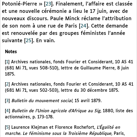
Potonié-Pierre »
[
23
]
. Finalement, l’affaire est classée
et une nouvelle cérémonie a lieu le 17 juin, avec de
nouveaux discours. Paule Minck réclame l’attribution
de son nom à une rue de Paris
[
24
]
. Cette demande
est renouvelée par des groupes féministes l’année
suivante
[
25
]
. En vain.
Notes
[
1
]
Archives nationales, fonds Fourier et Considerant, 10 AS 41
(681 Mi 71, vues 508-510), lettre de Guillaume Pierre, 8 juin
1875.
[
2
]
Archives nationales, fonds Fourier et Considerant, 10 AS 41
(681 Mi 71, vues 502-503), lettre du 30 décembre 1875.
[
3
]
Bulletin du mouvement social
, 15 avril 1879.
[
4
]
Bulletin de l’Union agricole d’Afrique au Sig
, 1880, liste des
actionnaires, p. 173-178.
[
5
]
Laurence Klejman et Florence Rochefort,
L’Égalité en
marche. Le féminisme sous la Troisième République,
Paris,