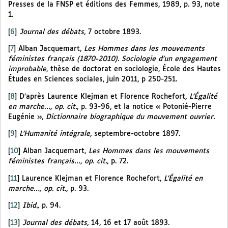
Presses de la FNSP et éditions des Femmes, 1989, p. 93, note
1.
[
6
]
Journal des débats,
7 octobre 1893.
[
7
]
Alban Jacquemart,
Les Hommes dans les mouvements
féministes français (1870-2010). Sociologie d’un engagement
improbable
, thèse de doctorat en sociologie, École des Hautes
Études en Sciences sociales, juin 2011, p 250-251.
[
8
]
D’après Laurence Klejman et Florence Rochefort,
L’Égalité
en marche…, op. cit.
, p. 93-96, et la notice « Potonié-Pierre
Eugénie »,
Dictionnaire biographique du mouvement ouvrier.
[
9
]
L’Humanité intégrale
, septembre-octobre 1897.
[
10
]
Alban Jacquemart,
Les Hommes dans les mouvements
féministes français…, op. cit.
, p. 72.
[
11
]
Laurence Klejman et Florence Rochefort,
L’Égalité en
marche…, op. cit.
, p. 93.
[
12
]
Ibid.,
p. 94.
[
13
]
Journal des débats,
14, 16 et 17 août 1893.