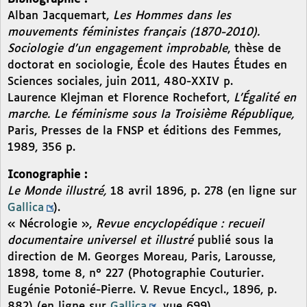
Alban Jacquemart,
Les Hommes dans les
mouvements féministes français (1870-2010).
Sociologie d’un engagement improbable
, thèse de
doctorat en sociologie, École des Hautes Études en
Sciences sociales, juin 2011, 480-XXIV p.
Laurence Klejman et Florence Rochefort,
L’Égalité en
marche. Le féminisme sous la Troisième République,
Paris, Presses de la FNSP et éditions des Femmes,
1989, 356 p.
Iconographie :
Le Monde illustré,
18 avril 1896, p. 278 (en ligne sur
Gallica
).
« Nécrologie »,
Revue encyclopédique : recueil
documentaire universel et illustré
publié sous la
direction de M. Georges Moreau, Paris, Larousse,
1898, tome 8, n° 227 (Photographie Couturier.
Eugénie Potonié-Pierre. V. Revue Encycl., 1896, p.
882) (en ligne sur
Gallica
, vue 699).