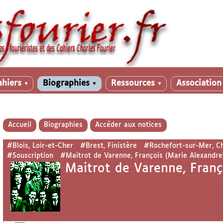
ahiers
Biographies
Ressources
Associatio
▼
▼
▼
Accueil
Biographies
Accéder aux notices
#Blois, Loir-et-Cher
#Brest, Finistère
#Rochefort-sur-Mer, C
#Souscription
#Maitrot de Varenne, François (Marie Alexandre
Maitrot de Varenne, Franç