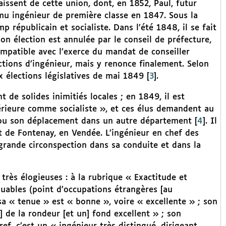
aissent de cette union, dont, en 1852, Paul, futur
omu ingénieur de première classe en 1847. Sous la
républicain et socialiste. Dans l’été 1848, il se fait
on élection est annulée par le conseil de préfecture,
ompatible avec l’exerce du mandat de conseiller
ctions d’ingénieur, mais y renonce finalement. Selon
x élections législatives de mai 1849
[
3
]
.
 de solides inimitiés locales ; en 1849, il est
érieure comme socialiste », et ces élus demandent au
é ou son déplacement dans un autre département
[
4
]
. Il
 de Fontenay, en Vendée. L’ingénieur en chef des
rande circonspection dans sa conduite et dans la
très élogieuses : à la rubrique « Exactitude et
rquables (point d’occupations étrangères [au
, sa « tenue » est « bonne », voire « excellente » ; son
] de la rondeur [et un] fond excellent » ; son