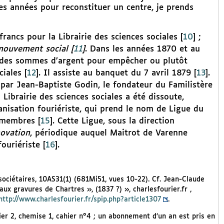
es années pour reconstituer un centre, je prends
rancs pour la Librairie des sciences sociales
[
10
]
;
mouvement social
[
11
]
. Dans les années 1870 et au
s des sommes d’argent pour empêcher ou plutôt
ciales
[
12
]
. Il assiste au banquet du 7 avril 1879
[
13
]
.
 par Jean-Baptiste Godin, le fondateur du Familistère
Librairie des sciences sociales a été dissoute,
anisation fouriériste, qui prend le nom de Ligue du
s membres
[
15
]
. Cette Ligue, sous la direction
ovation
, périodique auquel Maitrot de Varenne
ouriériste
[
16
]
.
sociétaires, 10AS31(1) (681Mi51, vues 10-22). Cf. Jean-Claude
ux gravures de Chartres », (1837 ?) », charlesfourier.fr ,
http://www.charlesfourier.fr/spip.php?article1307
.
ier 2, chemise 1, cahier n°4 ; un abonnement d’un an est pris en