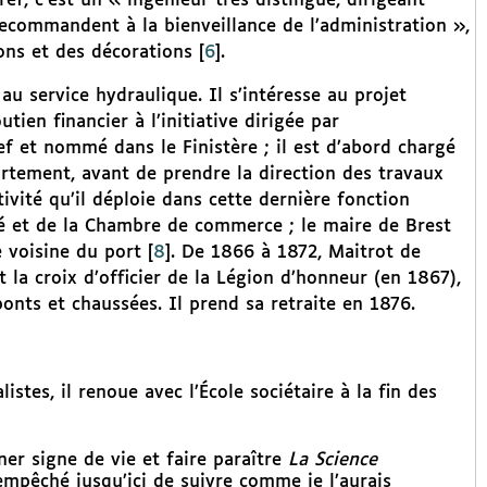
f, c’est un « ingénieur très distingué, dirigeant
 recommandent à la bienveillance de l’administration »,
ions et des décorations
[
6
]
.
au service hydraulique. Il s’intéresse au projet
tien financier à l’initiative dirigée par
ef et nommé dans le Finistère ; il est d’abord chargé
artement, avant de prendre la direction des travaux
vité qu’il déploie dans cette dernière fonction
ité et de la Chambre de commerce ; le maire de Brest
 voisine du port
[
8
]
. De 1866 à 1872, Maitrot de
t la croix d’officier de la Légion d’honneur (en 1867),
nts et chaussées. Il prend sa retraite en 1876.
listes, il renoue avec l’École sociétaire à la fin des
nner signe de vie et faire paraître
La Science
empêché jusqu’ici de suivre comme je l’aurais