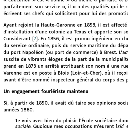
« éducation » est « bonne » ou même « parfaite ». Bre
parfaitement son service », il « a des qualités qui le
écrivent ses chefs qui sollicitent pour lui des promot
Ayant rejoint la Haute-Garonne en 1853, il est affecté 
d’installation d’une colonie au Texas et apporte son sou
Considerant
[
7
]
. En 1856, il est promu ingénieur en ch
du service ordinaire, puis du service maritime du dép
du port Napoléon (ou port de commerce) à Brest. L’acti
suscite de vibrants éloges de la part de la municipal
prend en 1873 un arrêté attribuant son nom à une rue
Varenne est en poste à Blois (Loir-et-Cher), où il reçoi
avant d’être nommé inspecteur général du corps des po
Un engagement fouriériste maintenu
Si, à partir de 1850, il avait dû taire ses opinions socia
années 1860.
Je vois avec bien du plaisir l’École sociétaire do
sociale
. Quoique mes occupations m’eurent [
sic
] 