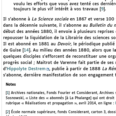
voulu les efforts que vous avez tenté ces dernièr
toujours le plus vif intérêt à vos travaux
[
9
]
.
Il s’abonne à
La Science sociale
en 1867 et verse 100 f
dans la décennie suivante, il s’abonne au
Bulletin du 
début des années 1880, il envoie à plusieurs reprise
repousser la liquidation de la Librairie des sciences so
Il est abonné en 1881 au
Devoir,
le périodique publié
de Guise
[
14
]
. Au milieu des années 1880, alors que la 
quelques disciples s’efforcent de reconstituer une org
progrès social ; Maitrot de Varenne fait partie de se
d’
Hippolyte Destrem
, publie à partir de 1888
La Rén
s’abonne, dernière manifestation de son engagement f
Notes
[
1
]
Archives nationales, Fonds Fourier et Considerant, Archives 
Sosnowski, « Liste des « abonnés [à La Phalange] qui ont droit a
rubrique « Réalisations et propagation », avril 2014, en ligne :
[
2
]
École normale supérieure, fonds Considerant, carton 3, doss