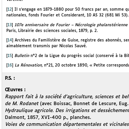
[
12
]
Il s’engage en 1879-1880 pour 50 francs par an, somme qu’
nationales, fonds Fourier et Considerant, 10 AS 32 (681 Mi 53).
[
13
]
107e anniversaire de Fourier – Nécrologie phalanstérienne 
Paris, Librairie des sciences sociales, 1879, p. 2.
[
14
]
Archives du Familistère de Guise, registre des abonnés, s
aimablement transmis par Nicolas Sauvé.
[
15
]
Bulletin
n°2 de la Ligue du progrès social (conservé à la Bi
[
16
]
La Rénovation,
n°21, 20 octobre 1890, « Petite correspond
P.S. :
Œuvres :
Rapport fait à la société d’agriculture, sciences et be
de M. Rodanet
(avec Boissac, Bonnet de Lescure, Eug. R
Hydraulique agricole. Des irrigations et dessècheme
Dalmont, 1857, XVI-400 p., planches.
Voies de communication départementales et vicinales. 