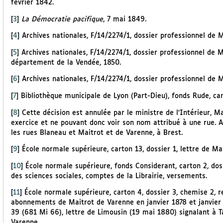
février 1842.
[
3
]
La Démocratie pacifique
, 7 mai 1849.
[
4
]
Archives nationales, F/14/2274/1, dossier professionnel de M
[
5
]
Archives nationales, F/14/2274/1, dossier professionnel de M
département de la Vendée, 1850.
[
6
]
Archives nationales, F/14/2274/1, dossier professionnel de 
[
7
]
Bibliothèque municipale de Lyon (Part-Dieu), fonds Rude, cart
[
8
]
Cette décision est annulée par le ministre de l’Intérieur, 
exercice et ne pouvant donc voir son nom attribué à une rue. A
les rues Blaneau et Maitrot et de Varenne, à Brest.
[
9
]
École normale supérieure, carton 13, dossier 1, lettre de Mai
[
10
]
École normale supérieure, fonds Considerant, carton 2, dos
des sciences sociales, comptes de la Librairie, versements.
[
11
]
École normale supérieure, carton 4, dossier 3, chemise 2, 
abonnements de Maitrot de Varenne en janvier 1878 et janvier 1
39 (681 Mi 66), lettre de Limousin (19 mai 1880) signalant à T
Varenne.