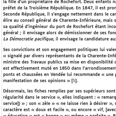
la fille d’un propriétaire de Rochefort. Deux enfants n
préfet de la Troisième République. En 1847, il est pr
Seconde République, il s’engage nettement dans le camp 
élire au conseil général de Charente-Inférieure, mais s
sa qualité d’ingénieur du port de Rochefort étant inc
général ; il envisage alors de démissionner de ses fon
La Démocratie pacifique,
il envisage la candidature au
Ses convictions et son engagement politiques lui valent
« signalé par divers représentants de la Charente-Inf
ministre des Travaux publics sa mise en disponibilit
est effectivement muté en 1850 dans l’arrondissement
ponts et chaussées en Vendée lui recommande « une g
manifestation de ses opinions »
[
5
]
.
Désormais, les fiches remplies par ses supérieurs sont 
régularité dans le service », elles indiquent : « rema
service]) » ; son « zèle » « ne laisse rien à désirer »
caractère est « doux et facile », ou encore « vif, [avec