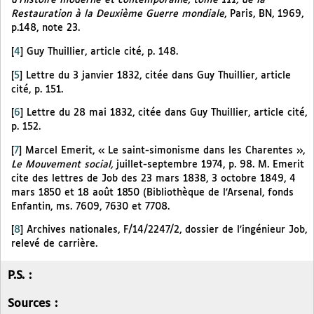
d’Histoire moderne et contemporaine, tome III, de la
Restauration à la Deuxième Guerre mondiale
, Paris, BN, 1969,
p.148, note 23.
[
4
]
Guy Thuillier, article cité, p. 148.
[
5
]
Lettre du 3 janvier 1832, citée dans Guy Thuillier, article
cité, p. 151.
[
6
]
Lettre du 28 mai 1832, citée dans Guy Thuillier, article cité,
p. 152.
[
7
]
Marcel Emerit, « Le saint-simonisme dans les Charentes »,
Le Mouvement social,
juillet-septembre 1974, p. 98. M. Emerit
cite des lettres de Job des 23 mars 1838, 3 octobre 1849, 4
mars 1850 et 18 août 1850 (Bibliothèque de l’Arsenal, fonds
Enfantin, ms. 7609, 7630 et 7708.
[
8
]
Archives nationales, F/14/2247/2, dossier de l’ingénieur Job,
relevé de carrière.
P.S. :
Sources :