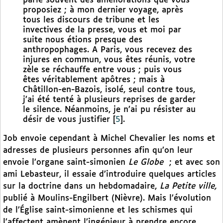
parlé souvent des améliorations que vous
proposiez ; à mon dernier voyage, après
tous les discours de tribune et les
invectives de la presse, vous et moi par
suite nous étions presque des
anthropophages. A Paris, vous recevez des
injures en commun, vous êtes réunis, votre
zèle se réchauffe entre vous ; puis vous
êtes véritablement apôtres ; mais à
Châtillon-en-Bazois, isolé, seul contre tous,
j’ai été tenté à plusieurs reprises de garder
le silence. Néanmoins, je n’ai pu résister au
désir de vous justifier
[
5
]
.
Job envoie cependant à Michel Chevalier les noms et
adresses de plusieurs personnes afin qu’on leur
envoie l’organe saint-simonien
Le Globe
; et avec son
ami Lebasteur, il essaie d’introduire quelques articles
sur la doctrine dans un hebdomadaire,
La Petite ville,
publié à Moulins-Engilbert (Nièvre). Mais l’évolution
de l’Église saint-simonienne et les schismes qui
l’affectent amènent l’ingénieur à prendre encore