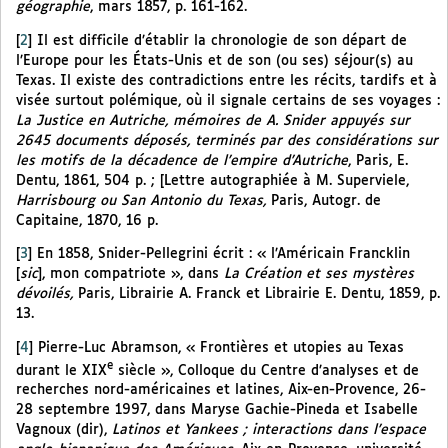
géographie
, mars 1857, p. 161-162.
[
2
]
Il est difficile d’établir la chronologie de son départ de
l’Europe pour les États-Unis et de son (ou ses) séjour(s) au
Texas. Il existe des contradictions entre les récits, tardifs et à
visée surtout polémique, où il signale certains de ses voyages :
La Justice en Autriche, mémoires de A. Snider appuyés sur
2645 documents déposés, terminés par des considérations sur
les motifs de la décadence de l’empire d’Autriche
, Paris, E.
Dentu, 1861, 504 p. ; [Lettre autographiée à M. Superviele,
Harrisbourg ou San Antonio du Texas,
Paris, Autogr. de
Capitaine, 1870, 16 p.
[
3
]
En 1858, Snider-Pellegrini écrit : « l’Américain Francklin
[
sic
], mon compatriote », dans
La Création et ses mystères
dévoilés,
Paris, Librairie A. Franck et Librairie E. Dentu, 1859, p.
13.
[
4
]
Pierre-Luc Abramson, « Frontières et utopies au Texas
e
durant le XIX
siècle », Colloque du Centre d’analyses et de
recherches nord-américaines et latines, Aix-en-Provence, 26-
28 septembre 1997, dans Maryse Gachie-Pineda et Isabelle
Vagnoux (dir),
Latinos et Yankees ; interactions dans l’espace