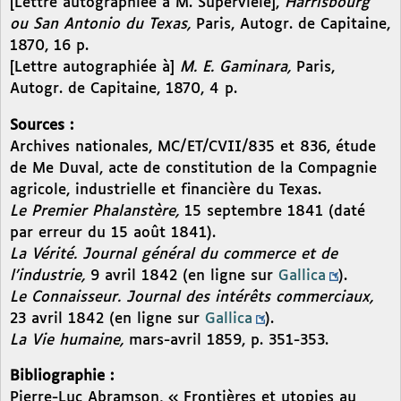
[Lettre autographiée à M. Superviele],
Harrisbourg
ou San Antonio du Texas,
Paris, Autogr. de Capitaine,
1870, 16 p.
[Lettre autographiée à]
M. E. Gaminara,
Paris,
Autogr. de Capitaine, 1870, 4 p.
Sources :
Archives nationales, MC/ET/CVII/835 et 836, étude
de Me Duval, acte de constitution de la Compagnie
agricole, industrielle et financière du Texas.
Le Premier Phalanstère,
15 septembre 1841 (daté
par erreur du 15 août 1841).
La Vérité. Journal général du commerce et de
l’industrie,
9 avril 1842 (en ligne sur
Gallica
).
Le Connaisseur. Journal des intérêts commerciaux,
23 avril 1842 (en ligne sur
Gallica
).
La Vie humaine,
mars-avril 1859, p. 351-353.
Bibliographie :
Pierre-Luc Abramson, « Frontières et utopies au