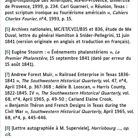
anglo-hispanique des Amériques,
Aix-en-Provence, université
de Provence, 1999, p. 234. Carl Guarneri, « Réunion, Texas :
post scriptum ironique au fouriérisme américain »,
Cahiers
Charles Fourier,
n°4, 1993, p. 15.
[
5
]
Archives nationales, MC/ET/CVII/835 et 836, étude de Me
Duval, lettre du général Hamilton à Snider-Pellegrini, 11 juin
1841 (version originale en anglais et traduction en français).
[
6
]
Eugène Stourm : « Événements phalanstériens »,
Le
Premier Phalanstère,
15 septembre 1841 (daté par erreur du
15 août 1841).
[
7
]
Andrew Forest Muir, « Railroad Enterprise in Texas 1836-
1841 »,
The Southwestern Historical Quarterly,
vol. 47, n°4,
April 1944, p. 367-368 ; Adèle B. Looscan, « Harris County,
1822-1845. IV »,
The Southwestern Historical Quarterly,
vol.
68, n°4, April 1965, p. 49-50 ; Carland Elaine Crook,
« Benjamin Théron and French Designs in Texas during the
Civil War »,
Southwestern Historical Quarterly
, April 1965, vol.
68, n°4, p. 445-446.
[
8
]
[Lettre autographiée à M. Superviele],
Harrisbourg …, op.
cit.