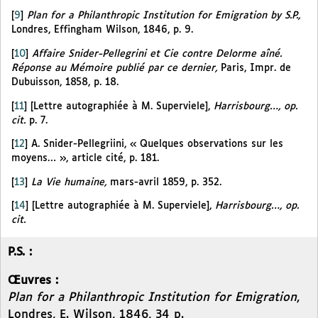
[
9
]
Plan for a Philanthropic Institution for Emigration by S.P.,
Londres, Effingham Wilson, 1846, p. 9.
[
10
]
Affaire Snider-Pellegrini et Cie contre Delorme aîné.
Réponse au Mémoire publié par ce dernier,
Paris, Impr. de
Dubuisson, 1858, p. 18.
[
11
]
[Lettre autographiée à M. Superviele],
Harrisbourg…, op.
cit.
p. 7.
[
12
]
A. Snider-Pellegriini, « Quelques observations sur les
moyens… », article cité, p. 181.
[
13
]
La Vie humaine,
mars-avril 1859, p. 352.
[
14
]
[Lettre autographiée à M. Superviele],
Harrisbourg…, op.
cit.
P.S. :
Œuvres :
Plan for a Philanthropic Institution for Emigration
,
Londres, E. Wilson, 1846, 34 p.