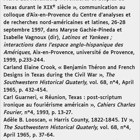
e
Texas durant le XIX
siècle », communication au
colloque d’Aix-en-Provence du Centre d’analyses et
de recherches nord-américaines et latines, 26-28
septembre 1997, dans Maryse Gachie-Pineda et
Isabelle Vagnoux (dir),
Latinos et Yankees ;
interactions dans l’espace anglo-hispanique des
Amériques,
Aix-en-Provence, université de Provence,
1999, p.233-244.
Carland Elaine Crook, « Benjamin Théron and French
Designs in Texas during the Civil War »,
The
Southwestern Historical Quaterly,
vol. 68, n°4, April
1965, p. 432-454.
Carl Guarneri, « Réunion, Texas : post-scriptum
ironique au fouriérisme américain »,
Cahiers Charles
Fourier,
n°4, 1993, p. 13-27.
Adèle B. Looscan, « Harris County, 1822-1845. IV »,
The Southwestern Historical Quaterly,
vol. 68, n°4,
April 1965, p. 37-64.