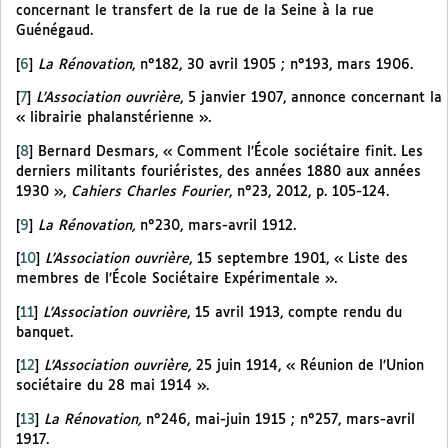
concernant le transfert de la rue de la Seine à la rue
Guénégaud.
[
6
]
La Rénovation
, n°182, 30 avril 1905 ; n°193, mars 1906.
[
7
]
L’Association ouvrière
, 5 janvier 1907, annonce concernant la
« librairie phalanstérienne ».
[
8
]
Bernard Desmars, « Comment l’École sociétaire finit. Les
derniers militants fouriéristes, des années 1880 aux années
1930 »,
Cahiers Charles Fourier
, n°23, 2012, p. 105-124.
[
9
]
La Rénovation,
n°230,
mars-avril 1912.
[
10
]
L’Association ouvrière
, 15 septembre 1901, « Liste des
membres de l’École Sociétaire Expérimentale ».
[
11
]
L’Association ouvrière
, 15 avril 1913, compte rendu du
banquet.
[
12
]
L’Association ouvrière,
25 juin 1914, « Réunion de l’Union
sociétaire du 28 mai 1914 ».
[
13
]
La Rénovation,
n°246, mai-juin 1915 ; n°257, mars-avril
1917.