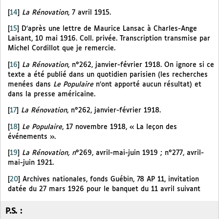
[
14
]
La Rénovation
, 7 avril 1915.
[
15
]
D’après une lettre de Maurice Lansac à Charles-Ange
Laisant, 10 mai 1916. Coll. privée. Transcription transmise par
Michel Cordillot que je remercie.
[
16
]
La Rénovation
, n°262, janvier-février 1918. On ignore si ce
texte a été publié dans un quotidien parisien (les recherches
menées dans
Le Populaire
n’ont apporté aucun résultat) et
dans la presse américaine.
[
17
]
La Rénovation
, n°262, janvier-février 1918.
[
18
]
Le Populaire
, 17 novembre 1918, « La leçon des
événements ».
[
19
]
La Rénovation, n
°269,
avril-mai-juin 1919 ; n°277, avril-
mai-juin 1921.
[
20
]
Archives nationales, fonds Guébin, 78 AP 11, invitation
datée du 27 mars 1926 pour le banquet du 11 avril suivant
P.S. :