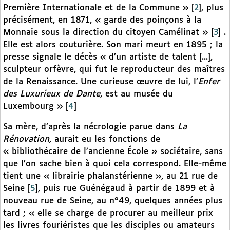
Première Internationale et de la Commune »
[
2
]
, plus
précisément, en 1871, « garde des poinçons à la
Monnaie sous la direction du citoyen Camélinat »
[
3
]
.
Elle est alors couturière. Son mari meurt en 1895 ; la
presse signale le décès « d’un artiste de talent [...],
sculpteur orfèvre, qui fut le reproducteur des maîtres
de la Renaissance. Une curieuse œuvre de lui, l’
Enfer
des Luxurieux de Dante
, est au musée du
Luxembourg »
[
4
]
Sa mère, d’après la nécrologie parue dans
La
Rénovation,
aurait eu les fonctions de
« bibliothécaire de l’ancienne École » sociétaire, sans
que l’on sache bien à quoi cela correspond. Elle-même
tient une « librairie phalanstérienne », au 21 rue de
Seine
[
5
]
, puis rue Guénégaud à partir de 1899 et à
nouveau rue de Seine, au n°49, quelques années plus
tard ; « elle se charge de procurer au meilleur prix
les livres fouriéristes que les disciples ou amateurs