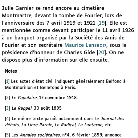
Julie Garnier se rend encore au cimetière
Montmartre, devant la tombe de Fourier, lors de
l’anniversaire des 7 avril 1919 et 1921
[
19
]
. Elle est
mentionnée comme devant participer le 11 avril 1926
à un banquet organisé par la Société des Amis de
Fourier et son secrétaire
Maurice Lansac
, sous la
présidence d’honneur de Charles Gide
[
20
]
. On ne
dispose plus d’information sur elle ensuite.
Notes
[
1
]
Les actes d’état civil indiquent généralement Belfond à
Montmorillon et Bellefond à Paris.
[
2
]
Le Populaire,
17 novembre 1918.
[
3
]
Le Rappel
, 30 août 1895
[
4
]
Le même texte paraît notamment dans le
Journal des
débats, La Libre Parole, Le Radical, La Lanterne
, etc.
[
5
]
Les
Annales sociétaires,
n°4, 6 février 1899, annonce