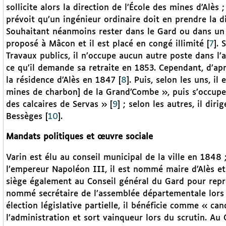
sollicite alors la direction de l’École des mines d’Alè
prévoit qu’un ingénieur ordinaire doit en prendre la di
Souhaitant néanmoins rester dans le Gard ou dans un d
proposé à Mâcon et il est placé en congé illimité
[
7
]
. 
Travaux publics, il n’occupe aucun autre poste dans l’
ce qu’il demande sa retraite en 1853. Cependant, d’ap
la résidence d’Alès en 1847
[
8
]
. Puis, selon les uns, i
mines de charbon] de la Grand’Combe », puis s’occupe 
des calcaires de Servas »
[
9
]
; selon les autres, il dir
Bessèges
[
10
]
.
Mandats politiques et œuvre sociale
Varin est élu au conseil municipal de la ville en 1848
l’empereur Napoléon III, il est nommé maire d’Alès et 
siège également au Conseil général du Gard pour représ
nommé secrétaire de l’assemblée départementale lors 
élection législative partielle, il bénéficie comme « c
l’administration et sort vainqueur lors du scrutin. Au Co