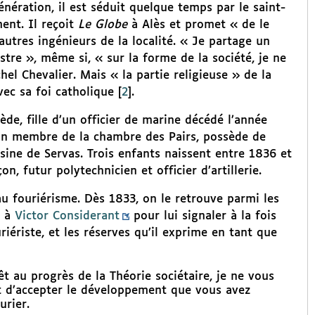
nération, il est séduit quelque temps par le saint-
ent. Il reçoit
Le Globe
à Alès et promet « de le
tres ingénieurs de la localité. « Je partage un
tre », même si, « sur la forme de la société, je ne
hel Chevalier. Mais « la partie religieuse » de la
ec sa foi catholique
[
2
]
.
de, fille d’un officier de marine décédé l’année
un membre de la chambre des Pairs, possède de
ine de Servas. Trois enfants naissent entre 1836 et
n, futur polytechnicien et officier d’artillerie.
au fouriérisme. Dès 1833, on le retrouve parmi les
t à
Victor Considerant
pour lui signaler à la fois
iériste, et les réserves qu’il exprime en tant que
t au progrès de la Théorie sociétaire, je ne vous
 d’accepter le développement que vous avez
urier.