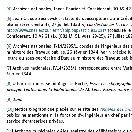
[
4
]
Archives nationales, fonds Fourier et Considerant, 10 AS 42 
[
5
]
Jean-Claude Sosnowski, « Liste de souscripteurs au « Crédi
phalanstère d’enfants, 27 juillet 1838 »,
charlesfourier.fr
, rubr
http://www.charlesfourier.fr/spip.php?article1301
(consulté le 
Considerant, 10 AS 31 (1), (681 Mi 51, vues 23-25), 27 juillet 18
[
6
]
Archives nationales, F/14/2335/1, dossier de l’ingénieur des 
ministère des Travaux publics, 26 février 1844. Varin précise l
lettre au sous-secrétaire d’État au ministère des Travaux publi
[
7
]
Archives nationales, F/14/2335/1, correspondance entre Varin
février 1844.
[
8
]
« Par intérim », selon Auguste Roche,
Essai de bibliographie
presque toutes dans la bibliothèque de M. Louis Fuzier, maire 
[
9
]
Ibid.
[
10
]
Notice biographique placée sur le site des
Annales des mi
publics ne mentionne ni la fonction d’« ingénieur en chef par in
service d’entreprises privées.
[
11
]
Archives municipales d’Alès, registre des délibérations du c