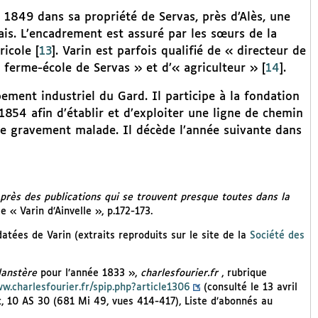
 1849 dans sa propriété de Servas, près d’Alès, une
lais. L’encadrement est assuré par les sœurs de la
ricole
[
13
]
. Varin est parfois qualifié de « directeur de
a ferme-école de Servas » et d’« agriculteur »
[
14
]
.
ement industriel du Gard. Il participe à la fondation
1854 afin d’établir et d’exploiter une ligne de chemin
be gravement malade. Il décède l’année suivante dans
’après des publications qui se trouvent presque toutes dans la
e « Varin d’Ainvelle », p.172-173.
datées de Varin (extraits reproduits sur le site de la
Société des
lanstère
pour l’année 1833 »,
charlesfourier.fr
, rubrique
ww.charlesfourier.fr/spip.php?article1306
(consulté le 13 avril
t, 10 AS 30 (681 Mi 49, vues 414-417), Liste d’abonnés au