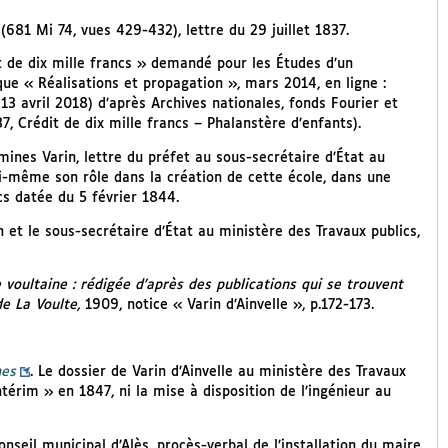
(681 Mi 74, vues 429-432), lettre du 29 juillet 1837.
t de dix mille francs » demandé pour les Études d’un
ique « Réalisations et propagation », mars 2014, en ligne :
13 avril 2018) d’après Archives nationales, fonds Fourier et
37, Crédit de dix mille francs – Phalanstère d’enfants).
mines Varin, lettre du préfet au sous-secrétaire d’État au
ui-même son rôle dans la création de cette école, dans une
cs datée du 5 février 1844.
 et le sous-secrétaire d’État au ministère des Travaux publics,
 voultaine : rédigée d’après des publications qui se trouvent
de La Voulte,
1909, notice « Varin d’Ainvelle », p.172-173.
nes
. Le dossier de Varin d’Ainvelle au ministère des Travaux
térim » en 1847, ni la mise à disposition de l’ingénieur au
onseil municipal d’Alès, procès-verbal de l’installation du maire