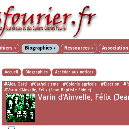
ahiers
Biographies
Ressources
Associatio
▼
▼
▼
Accueil
Biographies
Accéder aux notices
#Alès, Gard
#Catholicisme
#Colonie agricole
#Election
#R
#Varin d’Ainvelle, Félix (Jean Baptiste Fidèle)
Varin d’Ainvelle, Félix (Je