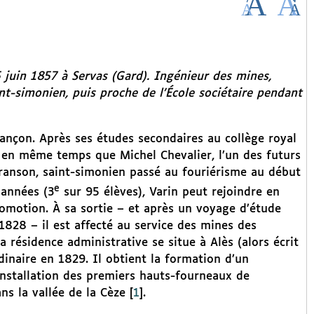
 juin 1857 à Servas (Gard). Ingénieur des mines,
int-simonien, puis proche de l’École sociétaire pendant
esançon. Après ses études secondaires au collège royal
3, en même temps que Michel Chevalier, l’un des futurs
ranson, saint-simonien passé au fouriérisme au début
e
 années (3
sur 95 élèves), Varin peut rejoindre en
romotion. À sa sortie – et après un voyage d’étude
828 – il est affecté au service des mines des
 résidence administrative se situe à Alès (alors écrit
dinaire en 1829. Il obtient la formation d’un
installation des premiers hauts-fourneaux de
ns la vallée de la Cèze
[
1
]
.