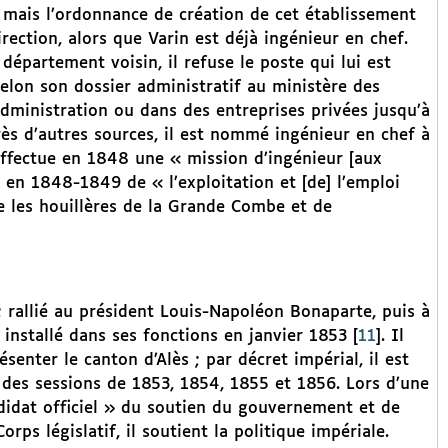
s ; mais l’ordonnance de création de cet établissement
rection, alors que Varin est déjà ingénieur en chef.
épartement voisin, il refuse le poste qui lui est
Selon son dossier administratif au ministère des
administration ou dans des entreprises privées jusqu’à
rès d’autres sources, il est nommé ingénieur en chef à
l effectue en 1848 une « mission d’ingénieur [aux
en 1848-1849 de « l’exploitation et [de] l’emploi
ige les houillères de la Grande Combe et de
 ; rallié au président Louis-Napoléon Bonaparte, puis à
installé dans ses fonctions en janvier 1853
[
11
]
. Il
enter le canton d’Alès ; par décret impérial, il est
des sessions de 1853, 1854, 1855 et 1856. Lors d’une
andidat officiel » du soutien du gouvernement et de
rps législatif, il soutient la politique impériale.