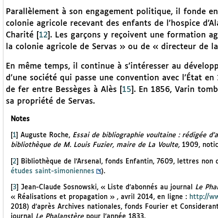
Parallèlement à son engagement politique, il fonde en
colonie agricole recevant des enfants de l’hospice d’A
Charité
[
12
]
. Les garçons y reçoivent une formation ag
la colonie agricole de Servas » ou de « directeur de l
En même temps, il continue à s’intéresser au développ
d’une société qui passe une convention avec l’État en 
de fer entre Bessèges à Alès
[
15
]
. En 1856, Varin tom
sa propriété de Servas.
Notes
[
1
]
Auguste Roche,
Essai de bibliographie voultaine : rédigée d
bibliothèque de M. Louis Fuzier, maire de La Voulte,
1909, notic
[
2
]
Bibliothèque de l’Arsenal, fonds Enfantin, 7609, lettres non 
études saint-simoniennes
).
[
3
]
Jean-Claude Sosnowski, « Liste d’abonnés au journal
Le Pha
« Réalisations et propagation » , avril 2014, en ligne :
http://w
2018) d’après Archives nationales, fonds Fourier et Consideran
journal
Le Phalanstère
pour l’année 1833.