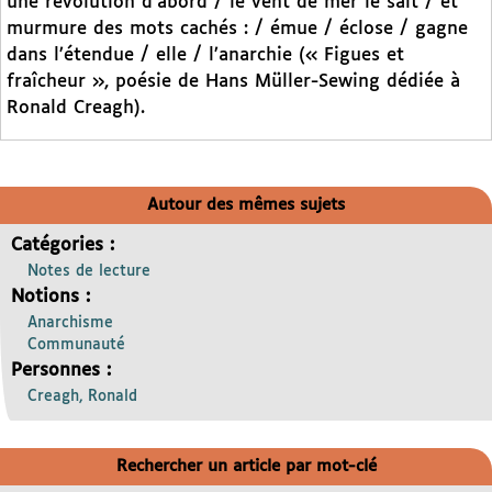
une révolution d’abord / le vent de mer le sait / et
murmure des mots cachés : / émue / éclose / gagne
dans l’étendue / elle / l’anarchie (« Figues et
fraîcheur », poésie de Hans Müller-Sewing dédiée à
Ronald Creagh).
Autour des mêmes sujets
Catégories :
Notes de lecture
Notions :
Anarchisme
Communauté
Personnes :
Creagh, Ronald
Rechercher un article par mot-clé