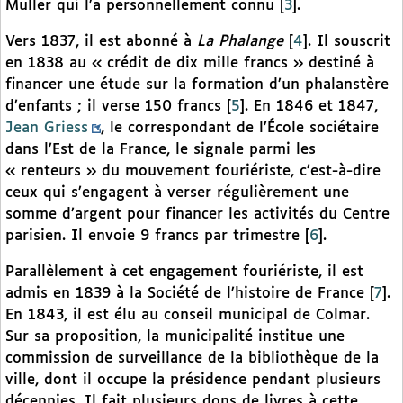
Muller qui l’a personnellement connu
[
3
]
.
Vers 1837, il est abonné à
La Phalange
[
4
]
. Il souscrit
en 1838 au « crédit de dix mille francs » destiné à
financer une étude sur la formation d’un phalanstère
d’enfants ; il verse 150 francs
[
5
]
. En 1846 et 1847,
Jean Griess
, le correspondant de l’École sociétaire
dans l’Est de la France, le signale parmi les
« renteurs » du mouvement fouriériste, c’est-à-dire
ceux qui s’engagent à verser régulièrement une
somme d’argent pour financer les activités du Centre
parisien. Il envoie 9 francs par trimestre
[
6
]
.
Parallèlement à cet engagement fouriériste, il est
admis en 1839 à la Société de l’histoire de France
[
7
]
.
En 1843, il est élu au conseil municipal de Colmar.
Sur sa proposition, la municipalité institue une
commission de surveillance de la bibliothèque de la
ville, dont il occupe la présidence pendant plusieurs
décennies. Il fait plusieurs dons de livres à cette