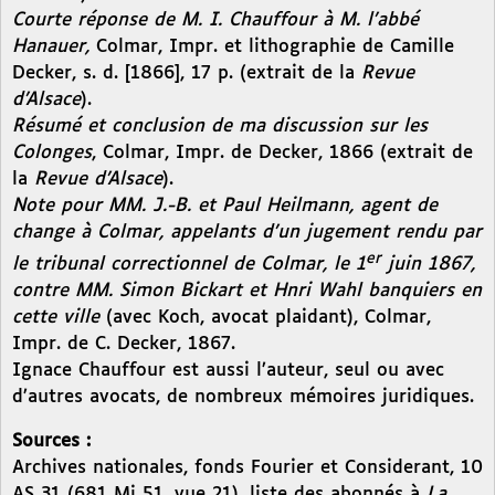
Courte réponse de M. I. Chauffour à M. l’abbé
Hanauer,
Colmar, Impr. et lithographie de Camille
Decker, s. d. [1866], 17 p. (extrait de la
Revue
d’Alsace
).
Résumé et conclusion de ma discussion sur les
Colonges
, Colmar, Impr. de Decker, 1866 (extrait de
la
Revue d’Alsace
).
Note pour MM. J.-B. et Paul Heilmann, agent de
change à Colmar, appelants d’un jugement rendu par
er
le tribunal correctionnel de Colmar, le 1
juin 1867,
contre MM. Simon Bickart et Hnri Wahl banquiers en
cette ville
(avec Koch, avocat plaidant), Colmar,
Impr. de C. Decker, 1867.
Ignace Chauffour est aussi l’auteur, seul ou avec
d’autres avocats, de nombreux mémoires juridiques.
Sources :
Archives nationales, fonds Fourier et Considerant, 10
AS 31 (681 Mi 51, vue 21), liste des abonnés à
La