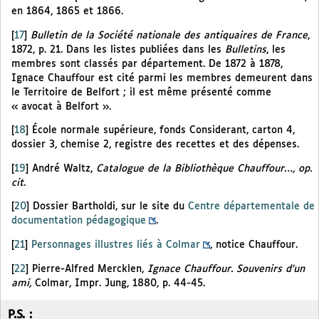
en 1864, 1865 et 1866.
[
17
]
Bulletin de la Société nationale des antiquaires de France
,
1872, p. 21. Dans les listes publiées dans les
Bulletins
, les
membres sont classés par département. De 1872 à 1878,
Ignace Chauffour est cité parmi les membres demeurent dans
le Territoire de Belfort ; il est même présenté comme
« avocat à Belfort ».
[
18
]
École normale supérieure, fonds Considerant, carton 4,
dossier 3, chemise 2, registre des recettes et des dépenses.
[
19
]
André Waltz,
Catalogue de la Bibliothèque Chauffour…, op.
cit
.
[
20
]
Dossier Bartholdi, sur le site du
Centre départementale de
documentation pédagogique
.
[
21
]
Personnages illustres liés à Colmar
, notice Chauffour.
[
22
]
Pierre-Alfred Mercklen,
Ignace Chauffour. Souvenirs d’un
ami,
Colmar, Impr. Jung, 1880, p. 44-45.
P.S. :