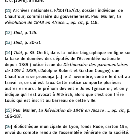
s. d. [1848], affiche.
[
11
]
Archives nationales, F/1bI/157/20, dossier individuel de
Chauffour, commissaire du gouvernement. Paul Muller,
La
Révolution de 1848 en Alsace…, op. cit.,
p. 118.
[
12
]
Ibid.,
p. 125.
[
13
]
Ibid.,
p. 30-31
[
14
]
Ibid.,
p. 33. On lit, dans la notice biographique en ligne sur
la base de données des députés de l’Assemblée nationale
depuis 1789 (notice issue du
Dictionnaire des parlementaires
de 1789 à 1889,
d’Adolphe Robert et Gaston Cougny) que
Chauffour « se prononça […] le 2 novembre, contre le droit au
travail », ce qui est faux. Cette notice comporte plusieurs
autres erreurs : le prénom devient « Jules Ignace » ; et on y
indique qu’il est avocat à Altkirch, alors que c’est son frère
Louis qui est inscrit au barreau de cette ville.
[
15
]
Paul Muller,
La Révolution de 1848 en Alsace …, op. cit.,
p.
186-187.
[
16
]
Bibliothèque municipale de Lyon, fonds Rude, carton 195,
envoi du compte rendu de l’assemblée générale de la société,