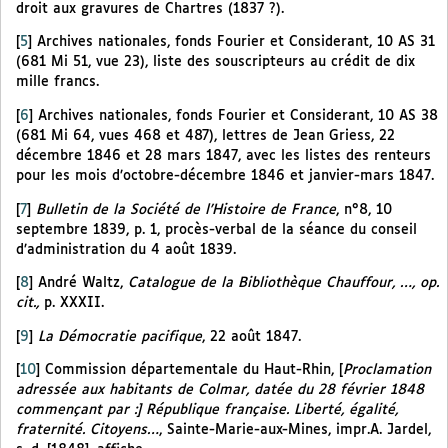
droit aux gravures de Chartres (1837 ?).
[
5
]
Archives nationales, fonds Fourier et Considerant, 10 AS 31
(681 Mi 51, vue 23), liste des souscripteurs au crédit de dix
mille francs.
[
6
]
Archives nationales, fonds Fourier et Considerant, 10 AS 38
(681 Mi 64, vues 468 et 487), lettres de Jean Griess, 22
décembre 1846 et 28 mars 1847, avec les listes des renteurs
pour les mois d’octobre-décembre 1846 et janvier-mars 1847.
[
7
]
Bulletin de la Société de l’Histoire de France
, n°8, 10
septembre 1839, p. 1, procès-verbal de la séance du conseil
d’administration du 4 août 1839.
[
8
]
André Waltz,
Catalogue de la Bibliothèque Chauffour, …, op.
cit.,
p. XXXII.
[
9
]
La Démocratie pacifique
, 22 août 1847.
[
10
]
Commission départementale du Haut-Rhin, [
Proclamation
adressée aux habitants de Colmar, datée du 28 février 1848
commençant par :] République française. Liberté, égalité,
fraternité. Citoyens…
, Sainte-Marie-aux-Mines, impr.A. Jardel,