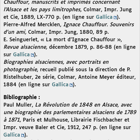
Chauffour, manuscrits et imprimés concernant
l’Alsace et les pays limitrophes,
Colmar, Impr. Jung
et Cie, 1889, LX-770 p. (en ligne sur
Gallica
).
Pierre-Alfred Mercklen,
Ignace Chauffour. Souvenirs
d’un ami,
Colmar, Impr. Jung, 1880, 89 p.
E. Seinguerlet, « La mort d’Ignace Chauffour »,
Revue alsacienne,
décembre 1879, p. 86-88 (en ligne
sur
Gallica
).
Biographies alsaciennes, avec portraits en
photographie
, recueil publié sous la direction de P.
Ristelhuber, 2e série, Colmar, Antoine Meyer éditeur,
1884 (en ligne sur
Gallica
).
Bibliographie :
Paul Muller,
La Révolution de 1848 en Alsace, avec
une biographie des parlementaires alsaciens de 1789
à 1871,
Paris et Mulhouse, Librairie Fischbacher et
Impr. veuve Baler et Cie, 1912, 247 p. (en ligne sur
Gallica
).