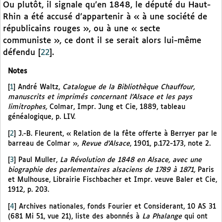
Ou plutôt, il signale qu’en 1848, le député du Haut-
Rhin a été accusé d’appartenir à « à une société de
républicains rouges », ou à une « secte
communiste », ce dont il se serait alors lui-même
défendu
[
22
]
.
Notes
[
1
]
André Waltz,
Catalogue de la Bibliothèque Chauffour,
manuscrits et imprimés concernant l’Alsace et les pays
limitrophes,
Colmar, Impr. Jung et Cie, 1889, tableau
généalogique, p. LIV.
[
2
]
J.-B. Fleurent, « Relation de la fête offerte à Berryer par le
barreau de Colmar »,
Revue d’Alsace
, 1901,
p.172-173, note 2.
[
3
]
Paul Muller,
La Révolution de 1848 en Alsace, avec une
biographie des parlementaires alsaciens de 1789 à 1871,
Paris
et Mulhouse, Librairie Fischbacher et Impr. veuve Baler et Cie,
1912, p. 203.
[
4
]
Archives nationales, fonds Fourier et Considerant, 10 AS 31
(681 Mi 51, vue 21), liste des abonnés à
La Phalange
qui ont