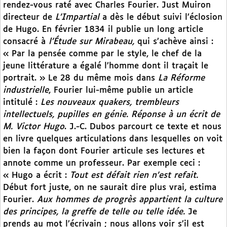
rendez-vous raté avec Charles Fourier. Just Muiron
directeur de
L’Impartial
a dès le début suivi l’éclosion
de Hugo. En février 1834 il publie un long article
consacré à
l’Étude sur Mirabeau,
qui s’achève ainsi :
« Par la pensée comme par le style, le chef de la
jeune littérature a égalé l’homme dont il traçait le
portrait. » Le 28 du même mois dans
La Réforme
industrielle
, Fourier lui-même publie un article
intitulé :
Les nouveaux quakers, trembleurs
intellectuels, pupilles en génie. Réponse à un écrit de
M. Victor Hugo
. J.-C. Dubos parcourt ce texte et nous
en livre quelques articulations dans lesquelles on voit
bien la façon dont Fourier articule ses lectures et
annote comme un professeur. Par exemple ceci :
« Hugo a écrit :
Tout est défait rien n’est refait.
Début fort juste, on ne saurait dire plus vrai, estima
Fourier.
Aux hommes de progrès appartient la culture
des principes, la greffe de telle ou telle idée.
Je
prends au mot l’écrivain ; nous allons voir s’il est