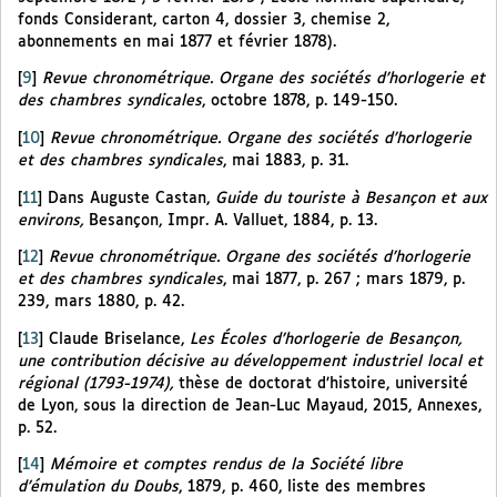
fonds Considerant, carton 4, dossier 3, chemise 2,
abonnements en mai 1877 et février 1878).
[
9
]
Revue chronométrique. Organe des sociétés d’horlogerie et
des chambres syndicales
, octobre 1878, p. 149-150.
[
10
]
Revue chronométrique. Organe des sociétés d’horlogerie
et des chambres syndicales
, mai 1883, p. 31.
[
11
]
Dans Auguste Castan,
Guide du touriste à Besançon et aux
environs,
Besançon, Impr. A. Valluet, 1884, p. 13.
[
12
]
Revue chronométrique. Organe des sociétés d’horlogerie
et des chambres syndicales
, mai 1877, p. 267 ; mars 1879, p.
239, mars 1880, p. 42.
[
13
]
Claude Briselance,
Les Écoles d’horlogerie de Besançon,
une contribution décisive au développement industriel local et
régional (1793-1974),
thèse de doctorat d’histoire, université
de Lyon, sous la direction de Jean-Luc Mayaud, 2015, Annexes,
p. 52.
[
14
]
Mémoire et comptes rendus de la Société libre
d’émulation du Doubs
, 1879, p. 460, liste des membres