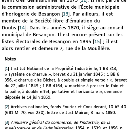
avant d’en démissionner en 1879
[
12
]
. Il fait partie de
la commission administrative de l’École municipale
d’horlogerie de Besançon
[
13
]
. Par ailleurs, il est
membre de la Société libre d’émulation du
Doubs
[
14
]
. Dans les années 1870, il siège au conseil
municipal de Besançon. Il est encore présent sur les
listes électorales de Besançon en 1895
[
15
]
; il est
alors rentier et demeure 7, rue de la Mouillère.
Notes
[
1
]
Institut National de la Propriété Industrielle, 1 BB 313,
« système de charrue », brevet du 31 janvier 1845 ; 1 BB 8
356, « charrue dite Bichet, à double et simple versoir », brevet
du 27 juillet 1849 ; 1 BB 4164, « machine à presser le foin et
la paille, à double effet, portative et horizontale », demande
déposée le 14 juin 1859.
[
2
]
Archives nationales, fonds Fourier et Considerant, 10 AS 40
(681 Mi 70, vue 230), lettre de Just Muiron, 3 mars 1850.
[
3
]
Annuaire général du commerce, de l’industrie, de la
magistrature et de l’administration
, 1854, p. 1539, et 1856, p.