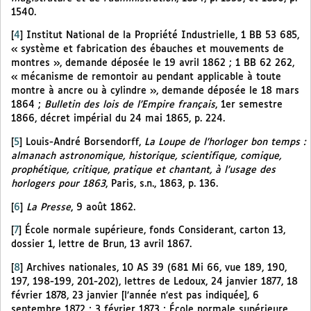
1540.
[
4
]
Institut National de la Propriété Industrielle, 1 BB 53 685,
« système et fabrication des ébauches et mouvements de
montres », demande déposée le 19 avril 1862 ; 1 BB 62 262,
« mécanisme de remontoir au pendant applicable à toute
montre à ancre ou à cylindre », demande déposée le 18 mars
1864 ;
Bulletin des lois de l’Empire français
, 1er semestre
1866, décret impérial du 24 mai 1865, p. 224.
[
5
]
Louis-André Borsendorff,
La Loupe de l’horloger bon temps :
almanach astronomique, historique, scientifique, comique,
prophétique, critique, pratique et chantant, à l’usage des
horlogers pour 1863
, Paris, s.n., 1863, p. 136.
[
6
]
La Presse
, 9 août 1862.
[
7
]
École normale supérieure, fonds Considerant, carton 13,
dossier 1, lettre de Brun, 13 avril 1867.
[
8
]
Archives nationales, 10 AS 39 (681 Mi 66, vue 189, 190,
197, 198-199, 201-202), lettres de Ledoux, 24 janvier 1877, 18
février 1878, 23 janvier [l’année n’est pas indiquée], 6
septembre 1872 ; 3 février 1873 ; École normale supérieure,