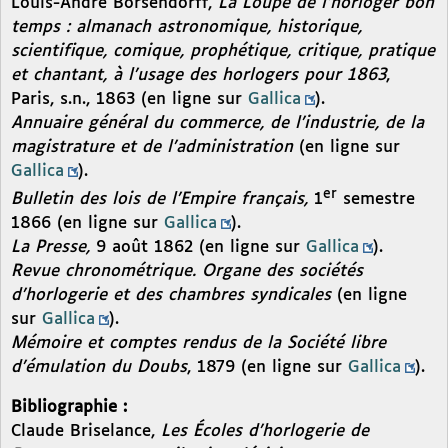
Louis-André Borsendorff,
La Loupe de l’horloger bon
temps : almanach astronomique, historique,
scientifique, comique, prophétique, critique, pratique
et chantant, à l’usage des horlogers pour 1863
,
Paris, s.n., 1863 (en ligne sur
Gallica
).
Annuaire général du commerce, de l’industrie, de la
magistrature et de l’administration
(en ligne sur
Gallica
).
er
Bulletin des lois de l’Empire français,
1
semestre
1866 (en ligne sur
Gallica
).
La Presse,
9 août 1862 (en ligne sur
Gallica
).
Revue chronométrique. Organe des sociétés
d’horlogerie et des chambres syndicales
(en ligne
sur
Gallica
).
Mémoire et comptes rendus de la Société libre
d’émulation du Doubs
, 1879 (en ligne sur
Gallica
).
Bibliographie :
Claude Briselance,
Les Écoles d’horlogerie de