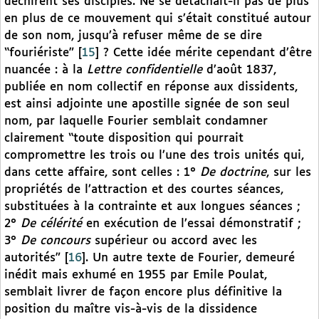
déchirent ses disciples. Ne se détachait-il pas de plus
en plus de ce mouvement qui s’était constitué autour
de son nom, jusqu’à refuser même de se dire
“fouriériste”
[
15
]
? Cette idée mérite cependant d’être
nuancée : à la
Lettre confidentielle
d’août 1837,
publiée en nom collectif en réponse aux dissidents,
est ainsi adjointe une apostille signée de son seul
nom, par laquelle Fourier semblait condamner
clairement “toute disposition qui pourrait
compromettre les trois ou l’une des trois unités qui,
dans cette affaire, sont celles : 1°
De doctrine
, sur les
propriétés de l’attraction et des courtes séances,
substituées à la contrainte et aux longues séances ;
2°
De célérité
en exécution de l’essai démonstratif ;
3°
De concours
supérieur ou accord avec les
autorités”
[
16
]
. Un autre texte de Fourier, demeuré
inédit mais exhumé en 1955 par Emile Poulat,
semblait livrer de façon encore plus définitive la
position du maître vis-à-vis de la dissidence