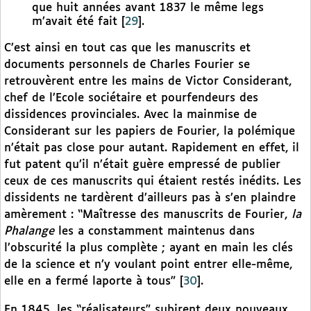
que huit années avant 1837 le même legs
m’avait été fait
[
29
]
.
C’est ainsi en tout cas que les manuscrits et
documents personnels de Charles Fourier se
retrouvèrent entre les mains de Victor Considerant,
chef de l’Ecole sociétaire et pourfendeurs des
dissidences provinciales. Avec la mainmise de
Considerant sur les papiers de Fourier, la polémique
n’était pas close pour autant. Rapidement en effet, il
fut patent qu’il n’était guère empressé de publier
ceux de ces manuscrits qui étaient restés inédits. Les
dissidents ne tardèrent d’ailleurs pas à s’en plaindre
amèrement : “Maîtresse des manuscrits de Fourier,
la
Phalange
les a constamment maintenus dans
l’obscurité la plus complète ; ayant en main les clés
de la science et n’y voulant point entrer elle-même,
elle en a fermé laporte à tous”
[
30
]
.
En 1845, les “réalisateurs” subirent deux nouveaux