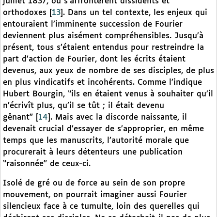
juillet 1837, où s’affrontèrent dissidents et
orthodoxes
[
13
]
. Dans un tel contexte, les enjeux qui
entouraient l’imminente succession de Fourier
deviennent plus aisément compréhensibles. Jusqu’à
présent, tous s’étaient entendus pour restreindre la
part d’action de Fourier, dont les écrits étaient
devenus, aux yeux de nombre de ses disciples, de plus
en plus vindicatifs et incohérents. Comme l’indique
Hubert Bourgin, “ils en étaient venus à souhaiter qu’il
n’écrivît plus, qu’il se tût ; il était devenu
gênant”
[
14
]
. Mais avec la discorde naissante, il
devenait crucial d’essayer de s’approprier, en même
temps que les manuscrits, l’autorité morale que
procurerait à leurs détenteurs une publication
“raisonnée” de ceux-ci.
Isolé de gré ou de force au sein de son propre
mouvement, on pourrait imaginer aussi Fourier
silencieux face à ce tumulte, loin des querelles qui