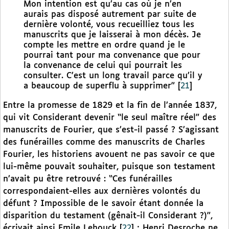
Mon intention est qu’au cas où je n’en
aurais pas disposé autrement par suite de
dernière volonté, vous recueilliez tous les
manuscrits que je laisserai à mon décès. Je
compte les mettre en ordre quand je le
pourrai tant pour ma convenance que pour
la convenance de celui qui pourrait les
consulter. C’est un long travail parce qu’il y
a beaucoup de superflu à supprimer”
[
21
]
Entre la promesse de 1829 et la fin de l’année 1837,
qui vit Considerant devenir “le seul maître réel” des
manuscrits de Fourier, que s’est-il passé ? S’agissant
des funérailles comme des manuscrits de Charles
Fourier, les historiens avouent ne pas savoir ce que
lui-même pouvait souhaiter, puisque son testament
n’avait pu être retrouvé : “Ces funérailles
correspondaient-elles aux dernières volontés du
défunt ? Impossible de le savoir étant donnée la
disparition du testament (gênait-il Considerant ?)”,
écrivait ainsi Emile Lehouck
[
22
]
; Henri Desroche ne