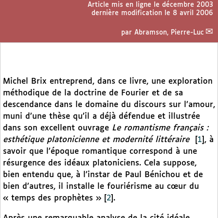
Article mis en ligne le
décembre 2003
dernière modification le 8 avril 2006
par
Abramson, Pierre-Luc
Michel Brix entreprend, dans ce livre, une exploration
méthodique de la doctrine de Fourier et de sa
descendance dans le domaine du discours sur l’amour,
muni d’une thèse qu’il a déjà défendue et illustrée
dans son excellent ouvrage
Le romantisme français :
esthétique platonicienne et modernité littéraire
[
1
]
, à
savoir que l’époque romantique correspond à une
résurgence des idéaux platoniciens. Cela suppose,
bien entendu que, à l’instar de Paul Bénichou et de
bien d’autres, il installe le fouriérisme au cœur du
« temps des prophètes »
[
2
]
.