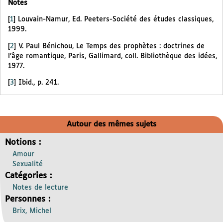
Notes
[
1
]
Louvain-Namur, Ed. Peeters-Société des études classiques,
1999.
[
2
]
V. Paul Bénichou, Le Temps des prophètes : doctrines de
l’âge romantique, Paris, Gallimard, coll. Bibliothèque des idées,
1977.
[
3
]
Ibid., p. 241.
Autour des mêmes sujets
Notions :
Amour
Sexualité
Catégories :
Notes de lecture
Personnes :
Brix, Michel