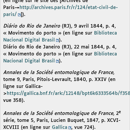
(en ligne sur le site des [Archives de
Paris→
http://archives.paris.fr/r/124/etat-civil-de-
paris/
]).
Diário do Rio de Janeiro
(RJ), 9 avril 1844, p. 4,
« Movimento do porto » (en ligne sur
Biblioteca
Nacional Digital Brasil
).
Diário do Rio de Janeiro (RJ), 22 mai 1844, p. 4,
« Movimento do porto » (en ligne sur
Biblioteca
Nacional Digital Brasil
).
Annales de la Société entomologique de France
,
tome 9, Paris, Pitois-Levrault, 1840, p. XXIV (en
ligne sur Gallica-
>
https://gallica.bnf.fr/ark:/12148/bpt6k6333564b/f35
vue 358).
e
Annales de la Société entomologique de France
, 2
série, tome 5, Paris, Lucien Buquet, 1847, p. XCVI-
XCVIII (en ligne sur
Gallica
, vue 724).