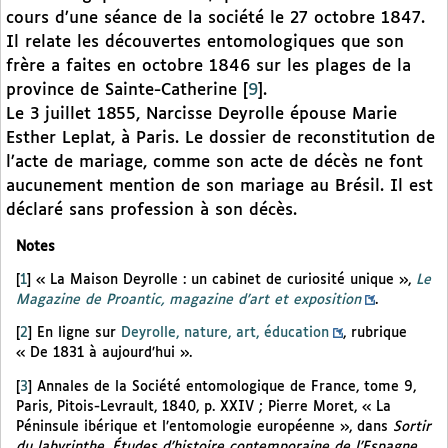
cours d’une séance de la société le 27 octobre 1847.
Il relate les découvertes entomologiques que son
frère a faites en octobre 1846 sur les plages de la
province de Sainte-Catherine
[
9
]
.
Le 3 juillet 1855, Narcisse Deyrolle épouse Marie
Esther Leplat, à Paris. Le dossier de reconstitution de
l’acte de mariage, comme son acte de décès ne font
aucunement mention de son mariage au Brésil. Il est
déclaré sans profession à son décès.
Notes
[
1
]
« La Maison Deyrolle : un cabinet de curiosité unique »,
Le
Magazine de Proantic, magazine d’art et exposition
.
[
2
]
En ligne sur
Deyrolle, nature, art, éducation
, rubrique
« De 1831 à aujourd’hui ».
[
3
]
Annales de la Société entomologique de France, tome 9,
Paris, Pitois-Levrault, 1840, p. XXIV ; Pierre Moret, « La
Péninsule ibérique et l’entomologie européenne », dans
Sortir
du labyrinthe. Études d’histoire contemporaine de l’Espagne
.