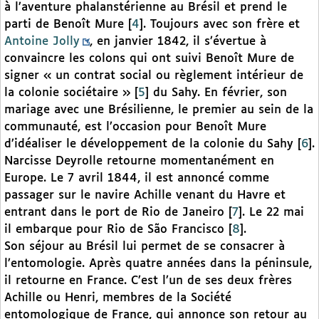
à l’aventure phalanstérienne au Brésil et prend le
parti de Benoît Mure
[
4
]
. Toujours avec son frère et
Antoine Jolly
, en janvier 1842, il s’évertue à
convaincre les colons qui ont suivi Benoît Mure de
signer « un contrat social ou règlement intérieur de
la colonie sociétaire »
[
5
]
du Sahy. En février, son
mariage avec une Brésilienne, le premier au sein de la
communauté, est l’occasion pour Benoît Mure
d’idéaliser le développement de la colonie du Sahy
[
6
]
.
Narcisse Deyrolle retourne momentanément en
Europe. Le 7 avril 1844, il est annoncé comme
passager sur le navire Achille venant du Havre et
entrant dans le port de Rio de Janeiro
[
7
]
. Le 22 mai
il embarque pour Rio de São Francisco
[
8
]
.
Son séjour au Brésil lui permet de se consacrer à
l’entomologie. Après quatre années dans la péninsule,
il retourne en France. C’est l’un de ses deux frères
Achille ou Henri, membres de la Société
entomologique de France, qui annonce son retour au