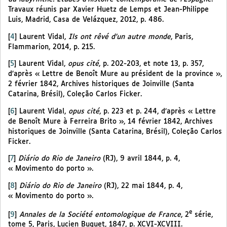
Travaux réunis par Xavier Huetz de Lemps et Jean-Philippe
Luis, Madrid, Casa de Velázquez, 2012, p. 486.
[
4
]
Laurent Vidal,
Ils ont rêvé d’un autre monde
, Paris,
Flammarion, 2014, p. 215.
[
5
]
Laurent Vidal,
opus cité
, p. 202-203, et note 13, p. 357,
d’après « Lettre de Benoît Mure au président de la province »,
2 février 1842, Archives historiques de Joinville (Santa
Catarina, Brésil), Coleção Carlos Ficker.
[
6
]
Laurent Vidal,
opus cité
, p. 223 et p. 244, d’après « Lettre
de Benoît Mure à Ferreira Brito », 14 février 1842, Archives
historiques de Joinville (Santa Catarina, Brésil), Coleção Carlos
Ficker.
[
7
]
Diário do Rio de Janeiro
(RJ), 9 avril 1844, p. 4,
« Movimento do porto ».
[
8
]
Diário do Rio de Janeiro
(RJ), 22 mai 1844, p. 4,
« Movimento do porto ».
e
[
9
]
Annales de la Société entomologique de France
, 2
série,
tome 5, Paris, Lucien Buquet, 1847, p. XCVI-XCVIII.