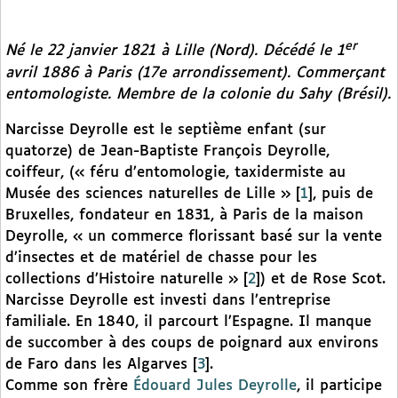
er
Né le 22 janvier 1821 à Lille (Nord). Décédé le 1
avril 1886 à Paris (17e arrondissement). Commerçant
entomologiste. Membre de la colonie du Sahy (Brésil).
Narcisse Deyrolle est le septième enfant (sur
quatorze) de Jean-Baptiste François Deyrolle,
coiffeur, (« féru d’entomologie, taxidermiste au
Musée des sciences naturelles de Lille »
[
1
]
, puis de
Bruxelles, fondateur en 1831, à Paris de la maison
Deyrolle, « un commerce florissant basé sur la vente
d’insectes et de matériel de chasse pour les
collections d’Histoire naturelle »
[
2
]
) et de Rose Scot.
Narcisse Deyrolle est investi dans l’entreprise
familiale. En 1840, il parcourt l’Espagne. Il manque
de succomber à des coups de poignard aux environs
de Faro dans les Algarves
[
3
]
.
Comme son frère
Édouard Jules Deyrolle
, il participe