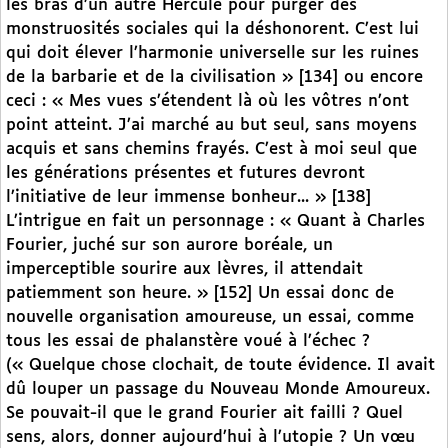
les bras d’un autre Hercule pour purger des
monstruosités sociales qui la déshonorent. C’est lui
qui doit élever l’harmonie universelle sur les ruines
de la barbarie et de la civilisation » [134] ou encore
ceci : « Mes vues s’étendent là où les vôtres n’ont
point atteint. J’ai marché au but seul, sans moyens
acquis et sans chemins frayés. C’est à moi seul que
les générations présentes et futures devront
l’initiative de leur immense bonheur... » [138]
L’intrigue en fait un personnage : « Quant à Charles
Fourier, juché sur son aurore boréale, un
imperceptible sourire aux lèvres, il attendait
patiemment son heure. » [152] Un essai donc de
nouvelle organisation amoureuse, un essai, comme
tous les essai de phalanstère voué à l’échec ?
(« Quelque chose clochait, de toute évidence. Il avait
dû louper un passage du Nouveau Monde Amoureux.
Se pouvait-il que le grand Fourier ait failli ? Quel
sens, alors, donner aujourd’hui à l’utopie ? Un vœu