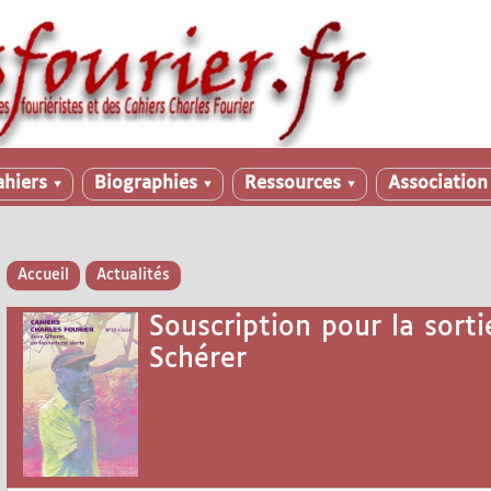
ahiers
Biographies
Ressources
Associatio
▼
▼
▼
Accueil
Actualités
Souscription pour la sor
Schérer