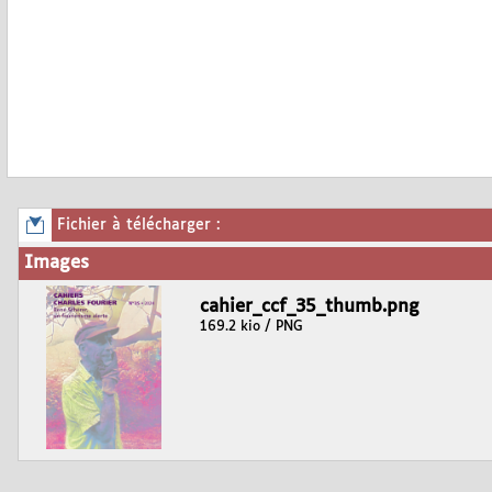
Fichier à télécharger :
Images
cahier_ccf_35_thumb.png
169.2 kio / PNG