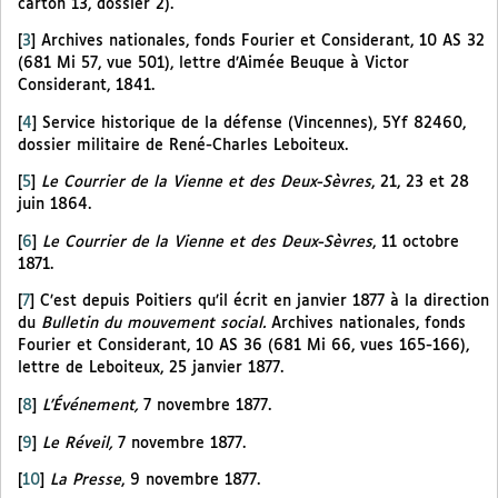
carton 13, dossier 2).
[
3
]
Archives nationales, fonds Fourier et Considerant, 10 AS 32
(681 Mi 57, vue 501), lettre d’Aimée Beuque à Victor
Considerant, 1841.
[
4
]
Service historique de la défense (Vincennes), 5Yf 82460,
dossier militaire de René-Charles Leboiteux.
[
5
]
Le Courrier de la Vienne et des Deux-Sèvres
, 21, 23 et 28
juin 1864.
[
6
]
Le Courrier de la Vienne et des Deux-Sèvres
, 11 octobre
1871.
[
7
]
C’est depuis Poitiers qu’il écrit en janvier 1877 à la direction
du
Bulletin du mouvement social.
Archives nationales, fonds
Fourier et Considerant, 10 AS 36 (681 Mi 66, vues 165-166),
lettre de Leboiteux, 25 janvier 1877.
[
8
]
L’Événement,
7 novembre 1877.
[
9
]
Le Réveil,
7 novembre 1877.
[
10
]
La Presse
, 9 novembre 1877.