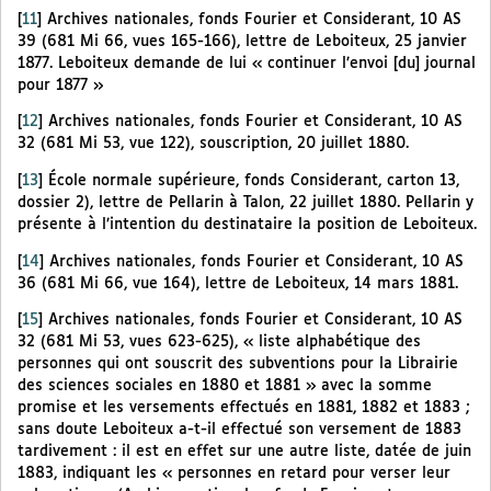
[
11
]
Archives nationales, fonds Fourier et Considerant, 10 AS
39 (681 Mi 66, vues 165-166), lettre de Leboiteux, 25 janvier
1877. Leboiteux demande de lui « continuer l’envoi [du] journal
pour 1877 »
[
12
]
Archives nationales, fonds Fourier et Considerant, 10 AS
32 (681 Mi 53, vue 122), souscription, 20 juillet 1880.
[
13
]
École normale supérieure, fonds Considerant, carton 13,
dossier 2), lettre de Pellarin à Talon, 22 juillet 1880. Pellarin y
présente à l’intention du destinataire la position de Leboiteux.
[
14
]
Archives nationales, fonds Fourier et Considerant, 10 AS
36 (681 Mi 66, vue 164), lettre de Leboiteux, 14 mars 1881.
[
15
]
Archives nationales, fonds Fourier et Considerant, 10 AS
32 (681 Mi 53, vues 623-625), « liste alphabétique des
personnes qui ont souscrit des subventions pour la Librairie
des sciences sociales en 1880 et 1881 » avec la somme
promise et les versements effectués en 1881, 1882 et 1883 ;
sans doute Leboiteux a-t-il effectué son versement de 1883
tardivement : il est en effet sur une autre liste, datée de juin
1883, indiquant les « personnes en retard pour verser leur