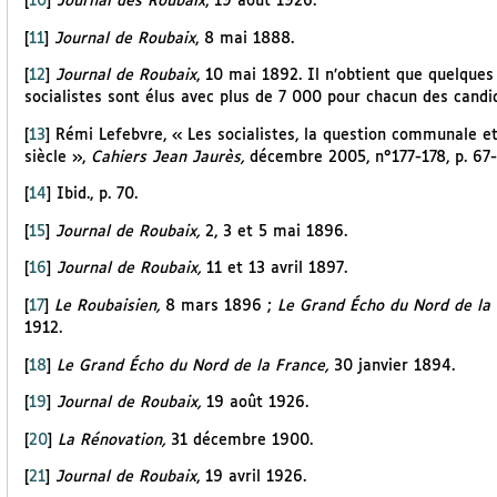
[
10
]
Journal des Roubaix
, 19 août 1926.
[
11
]
Journal de Roubaix
, 8 mai 1888.
[
12
]
Journal de Roubaix
, 10 mai 1892. Il n’obtient que quelques
socialistes sont élus avec plus de 7 000 pour chacun des candi
[
13
]
Rémi Lefebvre, « Les socialistes, la question communale et 
siècle »,
Cahiers Jean Jaurès,
décembre 2005, n°177-178, p. 67-
[
14
]
Ibid., p. 70.
[
15
]
Journal de Roubaix,
2, 3 et 5 mai 1896.
[
16
]
Journal de Roubaix,
11 et 13 avril 1897.
[
17
]
Le Roubaisien,
8 mars 1896 ;
Le Grand Écho du Nord de la
1912.
[
18
]
Le Grand Écho du Nord de la France,
30 janvier 1894.
[
19
]
Journal de Roubaix,
19 août 1926.
[
20
]
La Rénovation,
31 décembre 1900.
[
21
]
Journal de Roubaix
, 19 avril 1926.