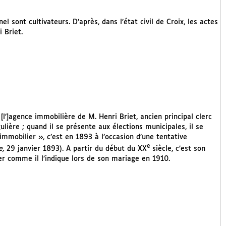
 sont cultivateurs. D’après, dans l’état civil de Croix, les actes
 Briet.
[l’]agence immobilière de M. Henri Briet, ancien principal clerc
ulière ; quand il se présente aux élections municipales, il se
 immobilier », c’est en 1893 à l’occasion d’une tentative
e
e,
29 janvier 1893). A partir du début du XX
siècle, c’est son
ier comme il l’indique lors de son mariage en 1910.