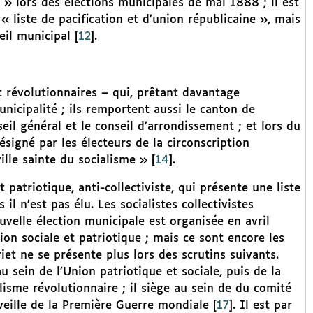
 » lors des élections municipales de mai 1888 ; il est
 « liste de pacification et d’union républicaine », mais
eil municipal
[
12
]
.
 et révolutionnaires – qui, prêtant davantage
unicipalité ; ils remportent aussi le canton de
eil général et le conseil d’arrondissement ; et lors du
ésigné par les électeurs de la circonscription
lle sainte du socialisme »
[
14
]
.
patriotique, anti-collectiviste, qui présente une liste
il n’est pas élu. Les socialistes collectivistes
uvelle élection municipale est organisée en avril
ion sociale et patriotique ; mais ce sont encore les
riet ne se présente plus lors des scrutins suivants.
au sein de l’Union patriotique et sociale, puis de la
lisme révolutionnaire ; il siège au sein de du comité
veille de la Première Guerre mondiale
[
17
]
. Il est par