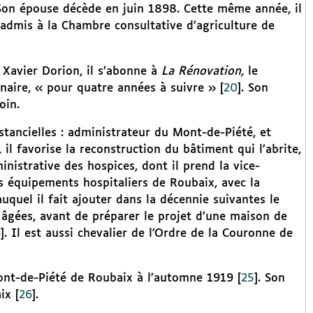
Son épouse décède en juin 1898. Cette même année, il
t admis à la Chambre consultative d’agriculture de
Xavier Dorion, il s’abonne à
La Rénovation,
le
nnaire, « pour quatre années à suivre »
[
20
]
. Son
oin.
istancielles : administrateur du Mont-de-Piété, et
 il favorise la reconstruction du bâtiment qui l’abrite,
nistrative des hospices, dont il prend la vice-
s équipements hospitaliers de Roubaix, avec la
uquel il fait ajouter dans la décennie suivantes le
gées, avant de préparer le projet d’une maison de
3
]
. Il est aussi chevalier de l’Ordre de la Couronne de
ont-de-Piété de Roubaix à l’automne 1919
[
25
]
. Son
ix
[
26
]
.