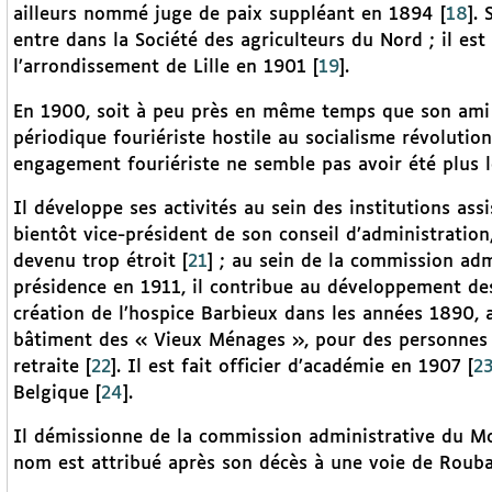
ailleurs nommé juge de paix suppléant en 1894
[
18
]
. 
entre dans la Société des agriculteurs du Nord ; il es
l’arrondissement de Lille en 1901
[
19
]
.
En 1900, soit à peu près en même temps que son ami 
périodique fouriériste hostile au socialisme révolutio
engagement fouriériste ne semble pas avoir été plus l
Il développe ses activités au sein des institutions ass
bientôt vice-président de son conseil d’administration,
devenu trop étroit
[
21
]
; au sein de la commission admi
présidence en 1911, il contribue au développement de
création de l’hospice Barbieux dans les années 1890, a
bâtiment des « Vieux Ménages », pour des personnes â
retraite
[
22
]
. Il est fait officier d’académie en 1907
[
2
Belgique
[
24
]
.
Il démissionne de la commission administrative du M
nom est attribué après son décès à une voie de Rouba