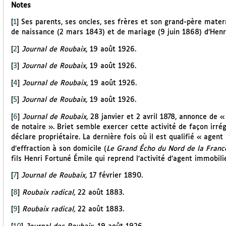
Notes
[
1
]
Ses parents, ses oncles, ses frères et son grand-père maternel
de naissance (2 mars 1843) et de mariage (9 juin 1868) d’Henri
[
2
]
Journal de Roubaix
, 19 août 1926.
[
3
]
Journal de Roubaix
, 19 août 1926.
[
4
]
Journal de Roubaix
, 19 août 1926.
[
5
]
Journal de Roubaix,
19 août 1926.
[
6
]
Journal de Roubaix,
28 janvier et 2 avril 1878, annonce de « 
de notaire ». Briet semble exercer cette activité de façon irrég
déclare propriétaire. La dernière fois où il est qualifié « agent
d’effraction à son domicile (
Le Grand Écho du Nord de la Franc
fils Henri Fortuné Émile qui reprend l’activité d’agent immobil
[
7
]
Journal de Roubaix,
17 février 1890.
[
8
]
Roubaix radical,
22 août 1883.
[
9
]
Roubaix radical,
22 août 1883.