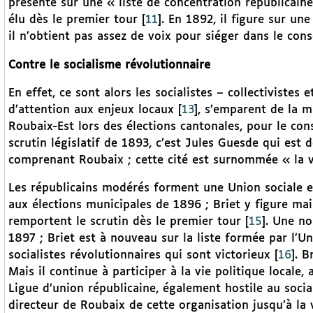
présente sur une « liste de concentration républicaine
élu dès le premier tour
[
11
]
. En 1892, il figure sur une
il n’obtient pas assez de voix pour siéger dans le cons
Contre le socialisme révolutionnaire
En effet, ce sont alors les socialistes – collectivistes
d’attention aux enjeux locaux
[
13
]
, s’emparent de la m
Roubaix-Est lors des élections cantonales, pour le cons
scrutin législatif de 1893, c’est Jules Guesde qui est d
comprenant Roubaix ; cette cité est surnommée « la vi
Les républicains modérés forment une Union sociale et 
aux élections municipales de 1896 ; Briet y figure mais 
remportent le scrutin dès le premier tour
[
15
]
. Une no
1897 ; Briet est à nouveau sur la liste formée par l’Un
socialistes révolutionnaires qui sont victorieux
[
16
]
. B
Mais il continue à participer à la vie politique locale, 
Ligue d’union républicaine, également hostile au socia
directeur de Roubaix de cette organisation jusqu’à la 