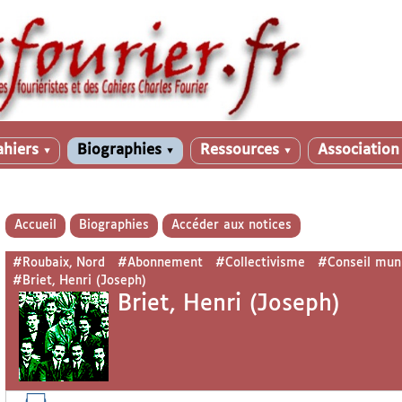
ahiers
Biographies
Ressources
Associatio
▼
▼
▼
Accueil
Biographies
Accéder aux notices
#Roubaix, Nord
#Abonnement
#Collectivisme
#Conseil muni
#Briet, Henri (Joseph)
Briet, Henri (Joseph)