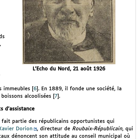
ds
,
L’Echo du Nord, 21 août 1926
.
es immeubles
[
6
]
. En 1889, il fonde une société, la
 boissons alcoolisées
[
7
]
.
s d’assistance
 fait partie des républicains opportunistes qui
Xavier Dorion
, directeur de
Roubaix-Républicain
, qui
caux dénoncent son attitude au conseil municipal où