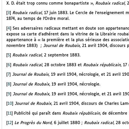
X. D. était trop connu comme bonapartiste »,
Roubaix radical,
[
3
]
Roubaix radical,
17 juin 1883. Le Cercle de l’enseignement m
1874, au temps de l’Ordre moral.
[
4
]
Ses adversaires radicaux mettant en doute son appartenance
expose sa carte d’adhérent dans la vitrine de la Librairie roub
appartenance à « la première et la plus sérieuse des associati
novembre 1883)
;
Journal de Roubaix,
21 avril 1904, discours
[
5
]
Roubaix radical,
2 septembre 1883.
[
6
]
Roubaix radical
, 28 octobre 1883 et
Roubaix républicain,
17
[
7
]
Journal de Roubaix,
19 avril 1904, nécrologie, et 21 avril 1
[
8
]
Journal de Roubaix,
19 avril 1904, nécrologie.
[
9
]
Journal de Roubaix,
19 avril 1904, nécrologie, et 21 avril 
[
10
]
Journal de Roubaix,
21 avril 1904, discours de Charles Lam
[
11
]
Publicité qui paraît dans
Roubaix républicain
, de décembre 
[
12
]
Le Progrès du Nord,
6 juillet 1880 ;
Roubaix radical,
28 oct