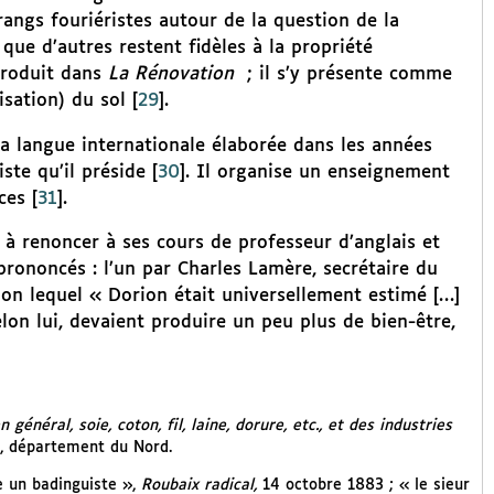
rangs fouriéristes autour de la question de la
 que d’autres restent fidèles à la propriété
eproduit dans
La Rénovation
; il s’y présente comme
isation) du sol
[
29
]
.
 la langue internationale élaborée dans les années
te qu’il préside
[
30
]
. Il organise un enseignement
ces
[
31
]
.
à renoncer à ses cours de professeur d’anglais et
prononcés : l’un par Charles Lamère, secrétaire du
lon lequel « Dorion était universellement estimé […]
lon lui, devaient produire un peu plus de bien-être,
énéral, soie, coton, fil, laine, dorure, etc., et des industries
88, département du Nord.
e un badinguiste »,
Roubaix radical,
14 octobre 1883 ; « le sieur