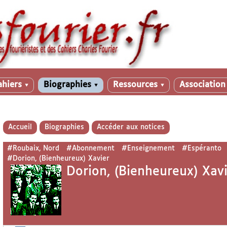
ahiers
Biographies
Ressources
Associatio
▼
▼
▼
Accueil
Biographies
Accéder aux notices
#Roubaix, Nord
#Abonnement
#Enseignement
#Espéranto
#Dorion, (Bienheureux) Xavier
Dorion, (Bienheureux) Xav