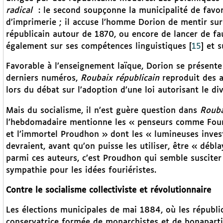
radical
: le second soupçonne la municipalité de favori
d’imprimerie ; il accuse l’homme Dorion de mentir s
républicain autour de 1870, ou encore de lancer de fa
également sur ses compétences linguistiques
[
15
]
et s
Favorable à l’enseignement laïque, Dorion se présen
derniers numéros,
Roubaix républicain
reproduit des a
lors du débat sur l’adoption d’une loi autorisant le d
Mais du socialisme, il n’est guère question dans
Rouba
l’hebdomadaire mentionne les « penseurs comme Fourie
et l’immortel Proudhon » dont les « lumineuses inves
devraient, avant qu’on puisse les utiliser, être « déb
parmi ces auteurs, c’est Proudhon qui semble susciter 
sympathie pour les idées fouriéristes.
Contre le socialisme collectiviste et révolutionnaire
Les élections municipales de mai 1884, où les républi
conservatrice formée de monarchistes et de bonaparti