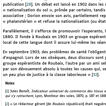
publication
[
28
]
. Un débat est lancé en 1902 dans les 
« nationalisation du sol », prônée par certains, tandis
associative ; Dorion envoie son avis, partiellement r
« phalanstérien » et refuse la nationalisation (ou état
Parallèlement, il s’efforce de promouvoir l’esperanto,
1880. Il fonde à Roubaix en 1903 un groupe espérantis
local de cette langue dont il assure lui-même les séan
En septembre 1903, des problèmes de santé l’obligent 
d’espagnol. Lors de ses obsèques, deux discours sont 
groupe espérantiste de Roubaix, l’autre par un ami se
par son dévouement absolu à toutes les causes qui, se
un peu plus de justice à la classe laborieuse »
[
32
]
.
Notes
[
1
]
Jules Benoît,
Indicateur universel du commerce des tissus en g
qui s’y rattachent
, Lyon, Moniteur des soies, 1870, p. 187 et 1
[
2
]
« Le rédacteur gérant [de
Roubaix républicain
] était naguèr