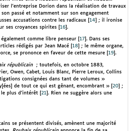
ser l’entreprise Dorion dans la réalisation de travaux
ur son passé et notamment sur son engagement
usses accusations contre les radicaux
[
14
]
; il ironise
ur ses croyances spirites
[
16
]
.
te également comme libre penseur
[
17
]
. Dans ses
rticles rédigés par Jean Macé
[
18
]
; le même organe,
ivorce, se prononce en faveur de cette mesure
[
19
]
.
ix républicain
; toutefois, en octobre 1883,
r, Owen, Cabet, Louis Blanc, Pierre Leroux, Collins
tigations consignées dans tant de volumes »
lay[ées] de tout ce qui est gênant, encombrant »
[
20
]
;
le plus d’intérêt
[
21
]
. Rien ne suggère alors une
cains se présentent divisés, amènent une majorité
stes.
Roubaix républicain
annonce la fin de sa