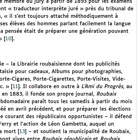
e membre du jury à partir de 1893 pour les examens
ment « traducteur interprète juré » près du tribunal de
s, « il s’est toujours attaché méthodiquement à
 ses élèves des hommes parlant facilement la langue
e sa pensée était de préparer une génération pouvant
»
[
10
]
.
ie – la Librairie roubaisienne dont les publicités
ntaisie pour cadeaux, Albums pour photographies,
rte-Cigares, Porte-Cigarettes, Porte-Visites, Vide-
c. »
[
11
]
. Il collabore en outre à
L’Ami du Progrès,
au
s en 1883, il fonde son propre journal,
Roubaix
hebdomadaire paraît tous les samedis à partir du mois
réé en avril précédent, et pour préparer les élections
le courant des républicains opportunistes – il défend
s Ferry et l’action de Léon Gambetta, auquel un
a mort
[
13
]
– et soutient la municipalité de Roubaix,
 sont vives entre
Roubaix républicain
et
Roubaix