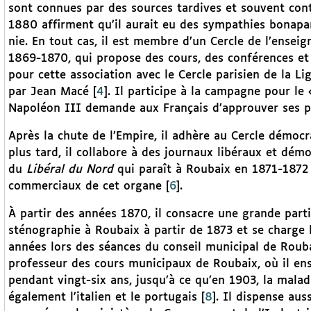
sont connues par des sources tardives et souvent cont
1880 affirment qu’il aurait eu des sympathies bonapa
nie. En tout cas, il est membre d’un Cercle de l’ensei
1869-1870, qui propose des cours, des conférences et 
pour cette association avec le Cercle parisien de la L
par Jean Macé
[
4
]
. Il participe à la campagne pour le
Napoléon III demande aux Français d’approuver ses p
Après la chute de l’Empire, il adhère au Cercle démoc
plus tard, il collabore à des journaux libéraux et dém
du
Libéral du Nord
qui paraît à Roubaix en 1871-1872 
commerciaux de cet organe
[
6
]
.
À partir des années 1870, il consacre une grande part
sténographie à Roubaix à partir de 1873 et se charge
années lors des séances du conseil municipal de Roub
professeur des cours municipaux de Roubaix, où il ensei
pendant vingt-six ans, jusqu’à ce qu’en 1903, la maladie
également l’italien et le portugais
[
8
]
. Il dispense aus