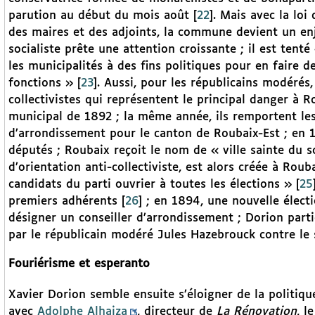
parution au début du mois août
[
22
]
. Mais avec la loi
des maires et des adjoints, la commune devient un en
socialiste prête une attention croissante ; il est tenté
les municipalités à des fins politiques pour en faire d
fonctions »
[
23
]
. Aussi, pour les républicains modérés,
collectivistes qui représentent le principal danger à Ro
municipal de 1892 ; la même année, ils remportent les 
d’arrondissement pour le canton de Roubaix-Est ; en 1
députés ; Roubaix reçoit le nom de « ville sainte du s
d’orientation anti-collectiviste, est alors créée à Rou
candidats du parti ouvrier à toutes les élections »
[
25
premiers adhérents
[
26
]
; en 1894, une nouvelle électi
désigner un conseiller d’arrondissement ; Dorion part
par le républicain modéré Jules Hazebrouck contre le s
Fouriérisme et esperanto
Xavier Dorion semble ensuite s’éloigner de la politiqu
avec
Adolphe Alhaiza
, directeur de
La Rénovation
, l