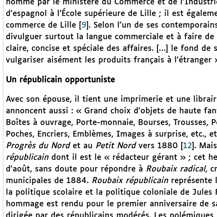
nommé par le ministère du Commerce et de l’Industri
d’espagnol à l’École supérieure de Lille ; il est égale
commerce de Lille
[
9
]
. Selon l’un de ses contemporain
divulguer surtout la langue commerciale et à faire de
claire, concise et spéciale des affaires. […] le fond d
vulgariser aisément les produits français à l’étranger 
Un républicain opportuniste
Avec son épouse, il tient une imprimerie et une librair
annoncent aussi : « Grand choix d’objets de haute fa
Boîtes à ouvrage, Porte-monnaie, Bourses, Trousses, Po
Poches, Encriers, Emblèmes, Images à surprise, etc., et
Progrès du Nord
et au
Petit Nord
vers 1880
[
12
]
. Mai
républicain
dont il est le « rédacteur gérant » ; cet 
d’août, sans doute pour répondre à
Roubaix radical,
c
municipales de 1884.
Roubaix républicain
représente 
la politique scolaire et la politique coloniale de Jule
hommage est rendu pour le premier anniversaire de s
dirigée par des républicains modérés. Les polémiques