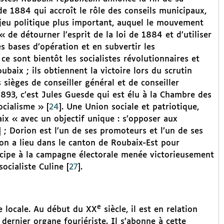
 de 1884 qui accroît le rôle des conseils municipaux,
jeu politique plus important, auquel le mouvement
 « de détourner l’esprit de la loi de 1884 et d’utiliser
es bases d’opération et en subvertir les
 ce sont bientôt les socialistes révolutionnaires et
ubaix ; ils obtiennent la victoire lors du scrutin
sièges de conseiller général et de conseiller
893, c’est Jules Guesde qui est élu à la Chambre des
ocialisme »
[
24
]
. Une Union sociale et patriotique,
baix « avec un objectif unique : s’opposer aux
]
; Dorion est l’un de ses promoteurs et l’un de ses
on a lieu dans le canton de Roubaix-Est pour
icipe à la campagne électorale menée victorieusement
ocialiste Culine
[
27
]
.
e
e locale. Au début du XX
siècle, il est en relation
e dernier organe fouriériste. Il s’abonne à cette