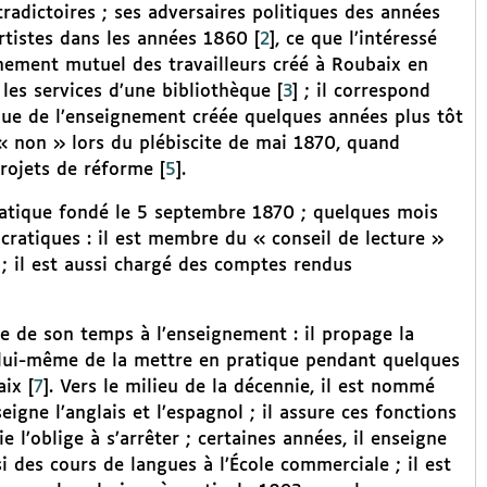
radictoires ; ses adversaires politiques des années
rtistes dans les années 1860
[
2
]
, ce que l’intéressé
gnement mutuel des travailleurs créé à Roubaix en
les services d’une bibliothèque
[
3
]
; il correspond
igue de l’enseignement créée quelques années plus tôt
 « non » lors du plébiscite de mai 1870, quand
rojets de réforme
[
5
]
.
ratique fondé le 5 septembre 1870 ; quelques mois
ocratiques : il est membre du « conseil de lecture »
; il est aussi chargé des comptes rendus
ie de son temps à l’enseignement : il propage la
 lui-même de la mettre en pratique pendant quelques
aix
[
7
]
. Vers le milieu de la décennie, il est nommé
gne l’anglais et l’espagnol ; il assure ces fonctions
 l’oblige à s’arrêter ; certaines années, il enseigne
si des cours de langues à l’École commerciale ; il est