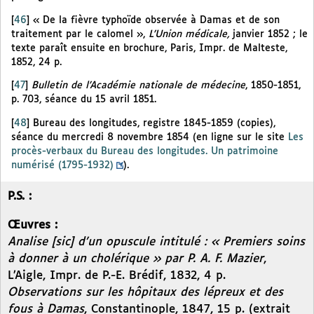
[
46
]
« De la fièvre typhoïde observée à Damas et de son
traitement par le calomel »,
L’Union médicale,
janvier 1852 ; le
texte paraît ensuite en brochure, Paris, Impr. de Malteste,
1852, 24 p.
[
47
]
Bulletin de l’Académie nationale de médecine
, 1850-1851,
p. 703, séance du 15 avril 1851.
[
48
]
Bureau des longitudes, registre 1845-1859 (copies),
séance du mercredi 8 novembre 1854 (en ligne sur le site
Les
procès-verbaux du Bureau des longitudes. Un patrimoine
numérisé (1795-1932)
).
P.S. :
Œuvres :
Analise [sic] d’un opuscule intitulé : « Premiers soins
à donner à un cholérique » par P. A. F. Mazier
,
L’Aigle, Impr. de P.-E. Brédif, 1832, 4 p.
Observations sur les hôpitaux des lépreux et des
fous à Damas
, Constantinople, 1847, 15 p. (extrait