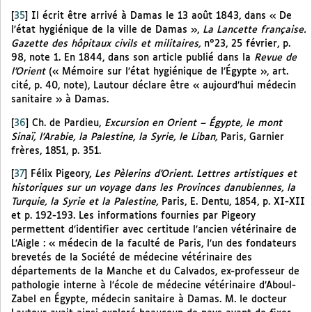
[
35
]
Il écrit être arrivé à Damas le 13 août 1843, dans « De
l’état hygiénique de la ville de Damas »,
La Lancette française.
Gazette des hôpitaux civils et militaires,
n°23, 25 février, p.
98, note 1. En 1844, dans son article publié dans la
Revue de
l’Orient
(« Mémoire sur l’état hygiénique de l’Égypte », art.
cité, p. 40, note), Lautour déclare être « aujourd’hui médecin
sanitaire » à Damas.
[
36
]
Ch. de Pardieu,
Excursion en Orient – Égypte, le mont
Sinaï, l’Arabie, la Palestine, la Syrie, le Liban,
Paris, Garnier
frères, 1851, p. 351.
[
37
]
Félix Pigeory,
Les Pèlerins d’Orient. Lettres artistiques et
historiques sur un voyage dans les Provinces danubiennes, la
Turquie, la Syrie et la Palestine,
Paris, E. Dentu, 1854, p. XI-XII
et p. 192-193. Les informations fournies par Pigeory
permettent d’identifier avec certitude l’ancien vétérinaire de
L’Aigle : « médecin de la faculté de Paris, l’un des fondateurs
brevetés de la Société de médecine vétérinaire des
départements de la Manche et du Calvados, ex-professeur de
pathologie interne à l’école de médecine vétérinaire d’Aboul-
Zabel en Égypte, médecin sanitaire à Damas. M. le docteur