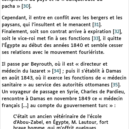
pacha »
[
30
]
.
Cependant, il entre en conflit avec les bergers et les
paysans, qui l’insultent et le menacent
[
31
]
.
Finalement, soit son contrat arrive à expiration
[
32
]
,
soit le vice-roi met fin à ses fonctions
[
33
]
, il quitte
l’Égypte au début des années 1840 et semble cesser
ses relations avec le mouvement fouriériste.
Il passe par Beyrouth, où il est « directeur et
médecin du lazaret »
[
34
]
; puis il s’établit à Damas
en août 1843, où il exerce les fonctions de « médecin
sanitaire » au service des autorités ottomanes
[
35
]
.
Un voyageur de passage en Syrie, Charles de Pardieu,
rencontre à Damas en novembre 1849 ce « médecin
français […] au compte du gouvernement turc » :
C’était un ancien vétérinaire de l’école
d’Abou-Zabel, en Égypte, M. Lautour, fort
brave homme, qui m’offrit quelques