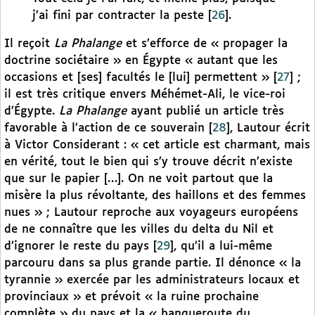
j’ai fini par contracter la peste
[
26
]
.
Il reçoit
La Phalange
et s’efforce de « propager la
doctrine sociétaire » en Égypte « autant que les
occasions et [ses] facultés le [lui] permettent »
[
27
]
;
il est très critique envers Méhémet-Ali, le vice-roi
d’Égypte.
La Phalange
ayant publié un article très
favorable à l’action de ce souverain
[
28
]
, Lautour écrit
à Victor Considerant : « cet article est charmant, mais
en vérité, tout le bien qui s’y trouve décrit n’existe
que sur le papier […]. On ne voit partout que la
misère la plus révoltante, des haillons et des femmes
nues » ; Lautour reproche aux voyageurs européens
de ne connaître que les villes du delta du Nil et
d’ignorer le reste du pays
[
29
]
, qu’il a lui-même
parcouru dans sa plus grande partie. Il dénonce « la
tyrannie » exercée par les administrateurs locaux et
provinciaux » et prévoit « la ruine prochaine
complète » du pays et la « banqueroute du