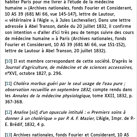
habiter Paris pour me livrer à l’étude de la médecine
humaine » (Archives nationales, fonds Fourier et Considerant,
10 AS 39 (681 Mi 66, vue 145-147), lettre de Lautour,
« vétérinaire à l’Aigle », à Jules Lechevalier). Dans une lettre
adressée à Abel Transon, datée du 20 juillet 1832, il confirme
son intention « d’aller d’ici très peu de temps suivre des cours
de médecine humaine » à Paris (Archives nationales, fonds
Fourier et Considerant, 10 AS 39 (681 Mi 66, vue 151-152),
lettre de Lautour à Abel Transon, 20 juillet 1832).
[
10
]
Il est membre correspondant de cette société. D’après le
Journal d’agriculture, de médecine et de sciences accessoires
,
n°XVI, octobre 1827, p. 296.
[
11
]
Choléra morbus guéri par le seul usage de l’eau pure ;
observation recueillie en septembre 1832
, compte rendu dans
les
Annales de la médecine physiologique
, tome XXII, 1832, p.
367-368.
[
12
]
Analise
[
sic
]
d’un opuscule intitulé : « Premiers soins à
donner à un cholérique » par P. A. F. Mazier
, L’Aigle, Impr. de P.-
E. Brédif, 1832, 4 p.
[
13
]
Archives nationales, fonds Fourier et Considerant, 10 AS