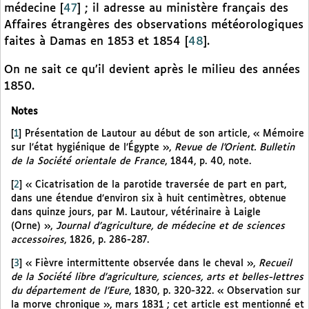
médecine
[
47
]
; il adresse au ministère français des
Affaires étrangères des observations météorologiques
faites à Damas en 1853 et 1854
[
48
]
.
On ne sait ce qu’il devient après le milieu des années
1850.
Notes
[
1
]
Présentation de Lautour au début de son article, « Mémoire
sur l’état hygiénique de l’Égypte »,
Revue de l’Orient. Bulletin
de la Société orientale de France
, 1844, p. 40, note.
[
2
]
« Cicatrisation de la parotide traversée de part en part,
dans une étendue d’environ six à huit centimètres, obtenue
dans quinze jours, par M. Lautour, vétérinaire à Laigle
(Orne) »,
Journal d’agriculture, de médecine et de sciences
accessoires
, 1826, p. 286-287.
[
3
]
« Fièvre intermittente observée dans le cheval »,
Recueil
de la Société libre d’agriculture, sciences, arts et belles-lettres
du département de l’Eure
, 1830, p. 320-322. « Observation sur
la morve chronique », mars 1831 ; cet article est mentionné et