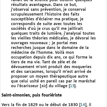
fallait de la science pour obtenir quelques
résultats avantageux. Dans ce but,
j’observai sans prévention, je conservai
scrupuleusement l’histoire des faits
susceptibles d’éclairer ma pratique, je
correspondis de suite avec toutes les
sociétés d’où je crus qu’il me jaillirait
quelques traits de lumière, j’analysai toutes
les vieilles théories médicales, je dévorai les
ouvrages nouveaux ; je portai mes
recherches jusque dans le domaine de la
médecine de l’homme. Voilà mon
occupation depuis dix ans, ce qui forme le
tiers de ma vie. Tant de zèle et de
dévouement m’ont produit des moqueries
et des sarcasmes, lorsqu’il m’est arrivé de
proposer un moyen thérapeutique autre
que celui usité en pareil cas par le maréchal
ou l’écarisseur [
sic
] du village
[
13
]
.
Saint-simonien, puis fouriériste
Vers la fin de 1829 ou le début de 1830
[
14
]
, il