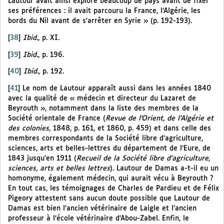
Lautour avait ainsi exploré beaucoup de pays avant de fixer
ses préférences : il avait parcouru la France, l’Algérie, les
bords du Nil avant de s’arrêter en Syrie » (p. 192-193).
[
38
]
Ibid.,
p. XI.
[
39
]
Ibid.
, p. 196.
[
40
]
Ibid.,
p. 192.
[
41
]
Le nom de Lautour apparaît aussi dans les années 1840
avec la qualité de « médecin et directeur du Lazaret de
Beyrouth », notamment dans la liste des membres de la
Société orientale de France (
Revue de l’Orient, de l’Algérie et
des colonies,
1848, p. 161, et 1860, p. 459) et dans celle des
membres correspondants de la Société libre d’agriculture,
sciences, arts et belles-lettres du département de l’Eure, de
1843 jusqu’en 1911 (
Recueil de la Société libre d’agriculture,
sciences, arts et belles lettres
). Lautour de Damas a-t-il eu un
homonyme, également médecin, qui aurait vécu à Beyrouth ?
En tout cas, les témoignages de Charles de Pardieu et de Félix
Pigeory attestent sans aucun doute possible que Lautour de
Damas est bien l’ancien vétérinaire de Laigle et l’ancien
professeur à l’école vétérinaire d’Abou-Zabel. Enfin, le