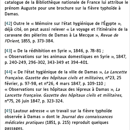
catalogue de la Bibliothèque nationale de France lui attribue le
prénom Auguste pour une brochure sur la fièvre typhoïde à
Damas.
[
42
]
Outre le « Mémoire sur l’état hygiénique de l’Égypte »,
déjà cité, on peut aussi relever « Le voyage et l’itinéraire de la
caravane des pèlerins de Damas à La Mecque »,
Revue de
l’Orient,
1855, p. 373-384.
[
43
]
« De la rédhibition en Syrie », 1846, p. 78-81 ;
« Observations sur les animaux domestiques en Syrie », 1847,
p. 240-249, 296-302, 343-349 et 394-401.
[
44
]
« De l’état hygiénique de la ville de Damas »,
La Lancette
française. Gazette des hôpitaux civils et militaires,
n°23, 25
février, p. 97-98, et n°26, 4 mars 1847, p. 109-110 ;
« Observations sur les hôpitaux des lépreux à Damas »,
La
Lancette française. Gazette des hôpitaux civils et militaires
,
n°75, 26 juin 1847, p. 323-324.
[
45
]
Lautour adresse « un travail sur la fièvre typhoïde
observée à Damas » dont le
Journal des connaissances
médicales pratiques
(1851, p. 215) reproduit quelques
passages.