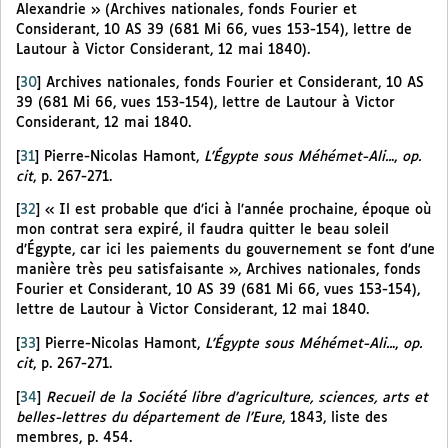
Alexandrie » (Archives nationales, fonds Fourier et
Considerant, 10 AS 39 (681 Mi 66, vues 153-154), lettre de
Lautour à Victor Considerant, 12 mai 1840).
[
30
]
Archives nationales, fonds Fourier et Considerant, 10 AS
39 (681 Mi 66, vues 153-154), lettre de Lautour à Victor
Considerant, 12 mai 1840.
[
31
]
Pierre-Nicolas Hamont,
L’Égypte sous Méhémet-Ali..
.,
op.
cit
, p. 267-271.
[
32
]
« Il est probable que d’ici à l’année prochaine, époque où
mon contrat sera expiré, il faudra quitter le beau soleil
d’Égypte, car ici les paiements du gouvernement se font d’une
manière très peu satisfaisante », Archives nationales, fonds
Fourier et Considerant, 10 AS 39 (681 Mi 66, vues 153-154),
lettre de Lautour à Victor Considerant, 12 mai 1840.
[
33
]
Pierre-Nicolas Hamont,
L’Égypte sous Méhémet-Ali..
.,
op.
cit
, p. 267-271.
[
34
]
Recueil de la Société libre d’agriculture, sciences, arts et
belles-lettres du département de l’Eure
, 1843, liste des
membres, p. 454.