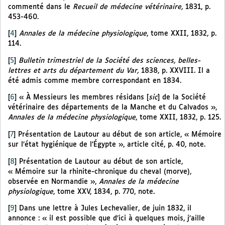
commenté dans le
Recueil de médecine vétérinaire,
1831, p.
453-460.
[
4
]
Annales de la médecine physiologique
, tome XXII, 1832, p.
114.
[
5
]
Bulletin trimestriel de la Société des sciences, belles-
lettres et arts du département du Var,
1838, p. XXVIII. Il a
été admis comme membre correspondant en 1834.
[
6
]
« À Messieurs les membres résidans [
sic
] de la Société
vétérinaire des départements de la Manche et du Calvados »,
Annales de la médecine physiologique
, tome XXII, 1832, p. 125.
[
7
]
Présentation de Lautour au début de son article, « Mémoire
sur l’état hygiénique de l’Égypte », article cité, p. 40, note.
[
8
]
Présentation de Lautour au début de son article,
« Mémoire sur la rhinite-chronique du cheval (morve),
observée en Normandie »,
Annales de la médecine
physiologique
, tome XXV, 1834, p. 770, note.
[
9
]
Dans une lettre à Jules Lechevalier, de juin 1832, il
annonce : « il est possible que d’ici à quelques mois, j’aille