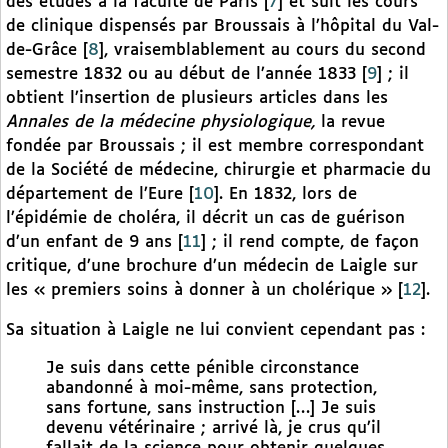
des études à la faculté de Paris
[
7
]
et suit les cours
de clinique dispensés par Broussais à l’hôpital du Val-
de-Grâce
[
8
]
, vraisemblablement au cours du second
semestre 1832 ou au début de l’année 1833
[
9
]
; il
obtient l’insertion de plusieurs articles dans les
Annales de la médecine physiologique,
la revue
fondée par Broussais ; il est membre correspondant
de la Société de médecine, chirurgie et pharmacie du
département de l’Eure
[
10
]
. En 1832, lors de
l’épidémie de choléra, il décrit un cas de guérison
d’un enfant de 9 ans
[
11
]
; il rend compte, de façon
critique, d’une brochure d’un médecin de Laigle sur
les « premiers soins à donner à un cholérique »
[
12
]
.
Sa situation à Laigle ne lui convient cependant pas :
Je suis dans cette pénible circonstance
abandonné à moi-même, sans protection,
sans fortune, sans instruction […] Je suis
devenu vétérinaire ; arrivé là, je crus qu’il