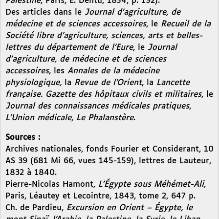
Palestine
, Paris, E. Dentu, 1854, p. 192).
Des articles dans le
Journal d’agriculture, de
médecine et de sciences accessoires
, le
Recueil de la
Société libre d’agriculture, sciences, arts et belles-
lettres du département de l’Eure
, le
Journal
d’agriculture, de médecine et de sciences
accessoires
, les
Annales de la médecine
physiologique,
la
Revue de l’Orient
, la
Lancette
française. Gazette des hôpitaux civils et militaires
, le
Journal des connaissances médicales pratiques
,
L’Union médicale
,
Le Phalanstère
.
Sources :
Archives nationales, fonds Fourier et Considerant, 10
AS 39 (681 Mi 66, vues 145-159), lettres de Lauteur,
1832 à 1840.
Pierre-Nicolas Hamont,
L’Égypte sous Méhémet-Ali,
Paris, Léautey et Lecointre, 1843, tome 2, 647 p.
Ch. de Pardieu,
Excursion en Orient – Égypte, le