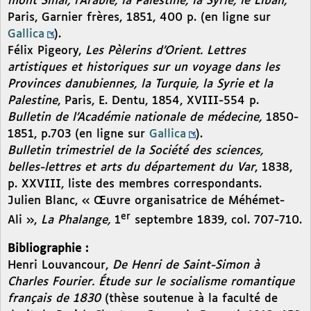
mont Sinaï, l’Arabie, la Palestine, la Syrie, le Liban,
Paris, Garnier frères, 1851, 400 p. (en ligne sur
Gallica
).
Félix Pigeory,
Les Pèlerins d’Orient. Lettres
artistiques et historiques sur un voyage dans les
Provinces danubiennes, la Turquie, la Syrie et la
Palestine
, Paris, E. Dentu, 1854, XVIII-554 p.
Bulletin de l’Académie nationale de médecine,
1850-
1851, p.703 (en ligne sur
Gallica
).
Bulletin trimestriel de la Société des sciences,
belles-lettres et arts du département du Var
, 1838,
p. XXVIII, liste des membres correspondants.
Julien Blanc, « Œuvre organisatrice de Méhémet-
er
Ali »,
La Phalange,
1
septembre 1839, col. 707-710.
Bibliographie :
Henri Louvancour,
De Henri de Saint-Simon à
Charles Fourier. Étude sur le socialisme romantique
français de 1830
(thèse soutenue à la faculté de