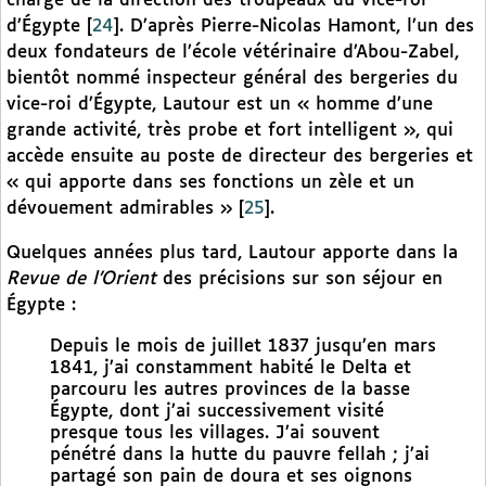
chargé de la direction des troupeaux du vice-roi
d’Égypte
[
24
]
. D’après Pierre-Nicolas Hamont, l’un des
deux fondateurs de l’école vétérinaire d’Abou-Zabel,
bientôt nommé inspecteur général des bergeries du
vice-roi d’Égypte, Lautour est un « homme d’une
grande activité, très probe et fort intelligent », qui
accède ensuite au poste de directeur des bergeries et
« qui apporte dans ses fonctions un zèle et un
dévouement admirables »
[
25
]
.
Quelques années plus tard, Lautour apporte dans la
Revue de l’Orient
des précisions sur son séjour en
Égypte :
Depuis le mois de juillet 1837 jusqu’en mars
1841, j’ai constamment habité le Delta et
parcouru les autres provinces de la basse
Égypte, dont j’ai successivement visité
presque tous les villages. J’ai souvent
pénétré dans la hutte du pauvre fellah ; j’ai
partagé son pain de doura et ses oignons