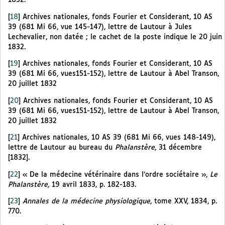
[
18
]
Archives nationales, fonds Fourier et Considerant, 10 AS
39 (681 Mi 66, vue 145-147), lettre de Lautour à Jules
Lechevalier, non datée ; le cachet de la poste indique le 20 juin
1832.
[
19
]
Archives nationales, fonds Fourier et Considerant, 10 AS
39 (681 Mi 66, vues151-152), lettre de Lautour à Abel Transon,
20 juillet 1832
[
20
]
Archives nationales, fonds Fourier et Considerant, 10 AS
39 (681 Mi 66, vues151-152), lettre de Lautour à Abel Transon,
20 juillet 1832
[
21
]
Archives nationales, 10 AS 39 (681 Mi 66, vues 148-149),
lettre de Lautour au bureau du
Phalanstère
, 31 décembre
[1832].
[
22
]
« De la médecine vétérinaire dans l’ordre sociétaire »,
Le
Phalanstère,
19 avril 1833, p. 182-183.
[
23
]
Annales de la médecine physiologique
, tome XXV, 1834, p.
770.