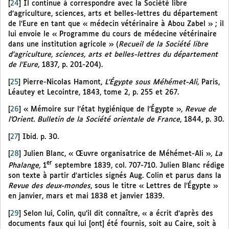
[
24
]
Il continue à correspondre avec la Société libre
d’agriculture, sciences, arts et belles-lettres du département
de l’Eure en tant que « médecin vétérinaire à Abou Zabel » ; il
lui envoie le « Programme du cours de médecine vétérinaire
dans une institution agricole » (
Recueil de la Société libre
d’agriculture, sciences, arts et belles-lettres du département
de l’Eure
, 1837, p. 201-204).
[
25
]
Pierre-Nicolas Hamont,
L’Égypte sous Méhémet-Ali,
Paris,
Léautey et Lecointre, 1843, tome 2, p. 255 et 267.
[
26
]
« Mémoire sur l’état hygiénique de l’Égypte »,
Revue de
l’Orient. Bulletin de la Société orientale de France
, 1844, p. 30.
[
27
]
Ibid. p. 30.
[
28
]
Julien Blanc, « Œuvre organisatrice de Méhémet-Ali »,
La
er
Phalange,
1
septembre 1839, col. 707-710. Julien Blanc rédige
son texte à partir d’articles signés Aug. Colin et parus dans la
Revue des deux-mondes
, sous le titre « Lettres de l’Égypte »
en janvier, mars et mai 1838 et janvier 1839.
[
29
]
Selon lui, Colin, qu’il dit connaître, « a écrit d’après des
documents faux qui lui [ont] été fournis, soit au Caire, soit à