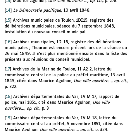
[
13
]
Maurice Agulhon,
Une ville ouvrière …, op. cit.,
p. 278.
[
14
]
La Démocratie pacifique
, 10 avril 1848.
[
15
]
Archives municipales de Toulon, 1DI15, registre des
délibérations municipales, séance du 7 septembre 1848,
installation du nouveau conseil municipal.
[
16
]
Archives municipales, 1DL16, registre des délibérations
municipales ; Thouron est encore présent lors de la séance du
26 mai 1849. Il n’est plus mentionné ensuite dans la liste des
présents aux réunions du conseil municipal.
[
17
]
Archives de la Marine de Toulon, II A2 2, lettre du
commissaire central de la police au préfet maritime, 13 avril
1849, citée dans Maurice Agulhon,
Une ville ouvrière…, op. cit.,
p. 322.
[
18
]
Archives départementales du Var, IV M 17, rapport de
police, mai 1851, cité dans Maurice Agulhon,
Une ville
ouvrière…, op. cit.,
p. 3
[
19
]
Archives départementales du Var, IV M 18, lettre du
commissaire central au préfet, 5 novembre 1851, citée dans
Maurice Agulhon,
Une ville ouvrière…, op. cit.,
p. 324.