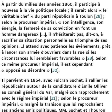
À partir du milieu des années 1860, il participe à
nouveau à la vie politique locale ; il serait alors « le
véritable chef » du parti républicain à Toulon
[
28
]
;
selon le procureur impérial, « son intelligence, son
énergie, la fermeté de sa conviction en font un
homme dangereux […], il n’hésiterait pas, dit-on, à
sacrifier sa situation personnelle au triomphe de ses
opinions. Il attend avec patience les événements, prêt
à lancer son armée d’ouvriers dans la rue si les
circonstances lui semblaient favorables »
[
29
]
. Selon
ce même procureur impérial, il est cependant
« opposé au désordre »
[
30
]
.
Il parvient en 1864, avec Fulcran Suchet, à rallier les
républicains autour de la candidature d’Émile Olliver
au conseil général du Var, malgré son rapprochement
avec le régime impérial
[
31
]
; selon le procureur
impérial, « malgré la trahison que lui reprochaient
ses anciens amis politiques, MM. Suchet et Thouron