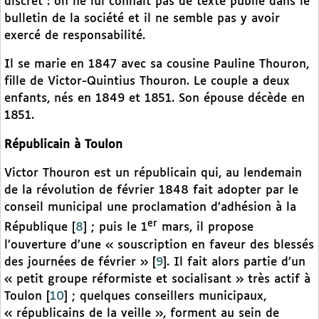
discret : on ne lui connaît pas de texte publié dans le
bulletin de la société et il ne semble pas y avoir
exercé de responsabilité.
Il se marie en 1847 avec sa cousine Pauline Thouron,
fille de Victor-Quintius Thouron. Le couple a deux
enfants, nés en 1849 et 1851. Son épouse décède en
1851.
Républicain à Toulon
Victor Thouron est un républicain qui, au lendemain
de la révolution de février 1848 fait adopter par le
conseil municipal une proclamation d’adhésion à la
er
République
[
8
]
; puis le 1
mars, il propose
l’ouverture d’une « souscription en faveur des blessés
des journées de février »
[
9
]
. Il fait alors partie d’un
« petit groupe réformiste et socialisant » très actif à
Toulon
[
10
]
; quelques conseillers municipaux,
« républicains de la veille », forment au sein de