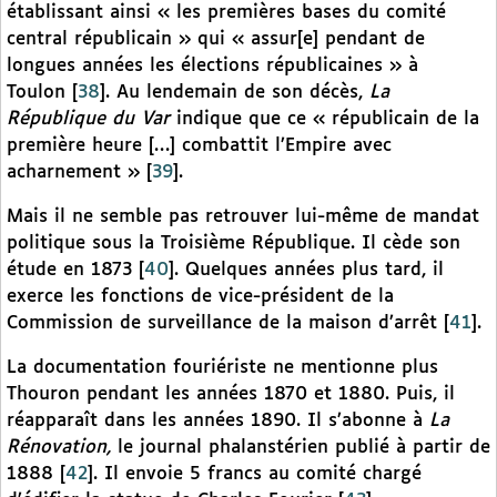
établissant ainsi « les premières bases du comité
central républicain » qui « assur[e] pendant de
longues années les élections républicaines » à
Toulon
[
38
]
. Au lendemain de son décès,
La
République du Var
indique que ce « républicain de la
première heure […] combattit l’Empire avec
acharnement »
[
39
]
.
Mais il ne semble pas retrouver lui-même de mandat
politique sous la Troisième République. Il cède son
étude en 1873
[
40
]
. Quelques années plus tard, il
exerce les fonctions de vice-président de la
Commission de surveillance de la maison d’arrêt
[
41
]
.
La documentation fouriériste ne mentionne plus
Thouron pendant les années 1870 et 1880. Puis, il
réapparaît dans les années 1890. Il s’abonne à
La
Rénovation,
le journal phalanstérien publié à partir de
1888
[
42
]
. Il envoie 5 francs au comité chargé