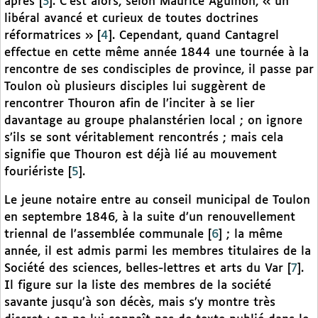
après
[
3
]
. C’est alors, selon Maurice Agulhon, « un
libéral avancé et curieux de toutes doctrines
réformatrices »
[
4
]
. Cependant, quand Cantagrel
effectue en cette même année 1844 une tournée à la
rencontre de ses condisciples de province, il passe par
Toulon où plusieurs disciples lui suggèrent de
rencontrer Thouron afin de l’inciter à se lier
davantage au groupe phalanstérien local ; on ignore
s’ils se sont véritablement rencontrés ; mais cela
signifie que Thouron est déjà lié au mouvement
fouriériste
[
5
]
.
Le jeune notaire entre au conseil municipal de Toulon
en septembre 1846, à la suite d’un renouvellement
triennal de l’assemblée communale
[
6
]
; la même
année, il est admis parmi les membres titulaires de la
Société des sciences, belles-lettres et arts du Var
[
7
]
.
Il figure sur la liste des membres de la société
savante jusqu’à son décès, mais s’y montre très