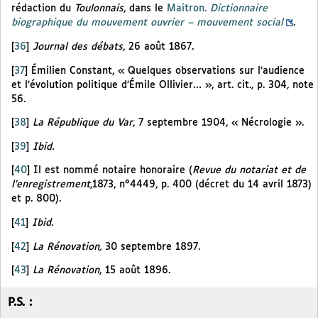
rédaction du
Toulonnais
, dans le
Maitron.
Dictionnaire
biographique du mouvement ouvrier – mouvement social
.
[
36
]
Journal des débats
, 26 août 1867.
[
37
]
Émilien Constant, « Quelques observations sur l’audience
et l’évolution politique d’Émile Ollivier… », art. cit., p. 304, note
56.
[
38
]
La République du Var
, 7 septembre 1904, « Nécrologie ».
[
39
]
Ibid.
[
40
]
Il est nommé notaire honoraire (
Revue du notariat et de
l’enregistrement
,1873, n°4449, p. 400 (décret du 14 avril 1873)
et p. 800).
[
41
]
Ibid.
[
42
]
La Rénovation,
30 septembre 1897.
[
43
]
La Rénovation
, 15 août 1896.
P.S. :