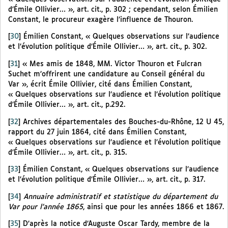
d’Émile Ollivier… », art. cit., p. 302 ; cependant, selon Émilien
Constant, le procureur exagère l’influence de Thouron.
[
30
]
Émilien Constant, « Quelques observations sur l’audience
et l’évolution politique d’Émile Ollivier… », art. cit., p. 302.
[
31
]
« Mes amis de 1848, MM. Victor Thouron et Fulcran
Suchet m’offrirent une candidature au Conseil général du
Var », écrit Émile Ollivier, cité dans Émilien Constant,
« Quelques observations sur l’audience et l’évolution politique
d’Émile Ollivier… », art. cit., p.292.
[
32
]
Archives départementales des Bouches-du-Rhône, 12 U 45,
rapport du 27 juin 1864, cité dans Émilien Constant,
« Quelques observations sur l’audience et l’évolution politique
d’Émile Ollivier… », art. cit., p. 315.
[
33
]
Émilien Constant, « Quelques observations sur l’audience
et l’évolution politique d’Émile Ollivier… », art. cit., p. 317.
[
34
]
Annuaire administratif et statistique du département du
Var pour l’année 1865
, ainsi que pour les années 1866 et 1867.
[
35
]
D’après la notice d’Auguste Oscar Tardy, membre de la