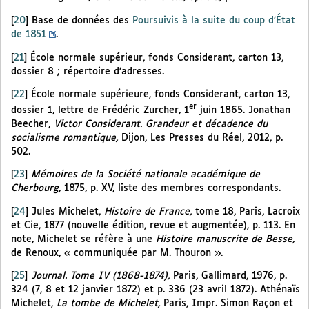
[
20
]
Base de données des
Poursuivis à la suite du coup d’État
de 1851
.
[
21
]
École normale supérieur, fonds Considerant, carton 13,
dossier 8 ; répertoire d’adresses.
[
22
]
École normale supérieure, fonds Considerant, carton 13,
er
dossier 1, lettre de Frédéric Zurcher, 1
juin 1865. Jonathan
Beecher,
Victor Considerant. Grandeur et décadence du
socialisme romantique,
Dijon, Les Presses du Réel, 2012, p.
502.
[
23
]
Mémoires de la Société nationale académique de
Cherbourg
, 1875, p. XV, liste des membres correspondants.
[
24
]
Jules Michelet,
Histoire de France,
tome 18, Paris, Lacroix
et Cie, 1877 (nouvelle édition, revue et augmentée), p. 113. En
note, Michelet se réfère à une
Histoire manuscrite de Besse,
de Renoux, « communiquée par M. Thouron ».
[
25
]
Journal. Tome IV (1868-1874),
Paris, Gallimard, 1976, p.
324 (7, 8 et 12 janvier 1872) et p. 336 (23 avril 1872). Athénaïs
Michelet,
La tombe de Michelet,
Paris, Impr. Simon Raçon et