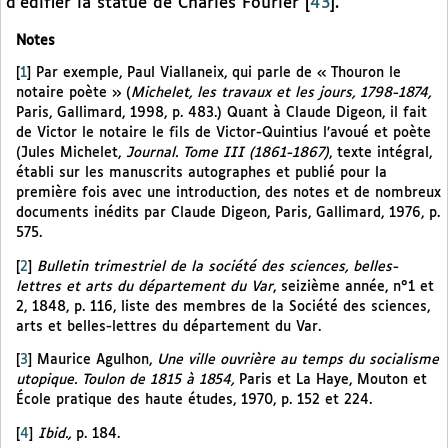
d’édifier la statue de Charles Fourier
[
43
]
.
Notes
[
1
]
Par exemple, Paul Viallaneix, qui parle de « Thouron le
notaire poète » (
Michelet, les travaux et les jours, 1798-1874,
Paris, Gallimard, 1998, p. 483.) Quant à Claude Digeon, il fait
de Victor le notaire le fils de Victor-Quintius l’avoué et poète
(Jules Michelet,
Journal. Tome III (1861-1867)
, texte intégral,
établi sur les manuscrits autographes et publié pour la
première fois avec une introduction, des notes et de nombreux
documents inédits par Claude Digeon, Paris, Gallimard, 1976, p.
575.
[
2
]
Bulletin trimestriel de la société des sciences, belles-
lettres et arts du département du Var
, seizième année, n°1 et
2, 1848, p. 116, liste des membres de la Société des sciences,
arts et belles-lettres du département du Var.
[
3
]
Maurice Agulhon,
Une ville ouvrière au temps du socialisme
utopique. Toulon de 1815 à 1854,
Paris et La Haye, Mouton et
École pratique des haute études, 1970, p. 152 et 224.
[
4
]
Ibid.,
p. 184.