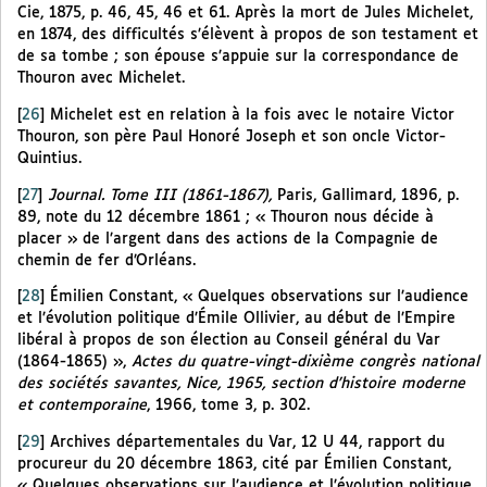
Cie, 1875, p. 46, 45, 46 et 61. Après la mort de Jules Michelet,
en 1874, des difficultés s’élèvent à propos de son testament et
de sa tombe ; son épouse s’appuie sur la correspondance de
Thouron avec Michelet.
[
26
]
Michelet est en relation à la fois avec le notaire Victor
Thouron, son père Paul Honoré Joseph et son oncle Victor-
Quintius.
[
27
]
Journal. Tome III (1861-1867),
Paris, Gallimard, 1896, p.
89, note du 12 décembre 1861 ; « Thouron nous décide à
placer » de l’argent dans des actions de la Compagnie de
chemin de fer d’Orléans.
[
28
]
Émilien Constant, « Quelques observations sur l’audience
et l’évolution politique d’Émile Ollivier, au début de l’Empire
libéral à propos de son élection au Conseil général du Var
(1864-1865) »,
Actes du quatre-vingt-dixième congrès national
des sociétés savantes, Nice, 1965, section d’histoire moderne
et contemporaine
, 1966, tome 3, p. 302.
[
29
]
Archives départementales du Var, 12 U 44, rapport du
procureur du 20 décembre 1863, cité par Émilien Constant,
« Quelques observations sur l’audience et l’évolution politique