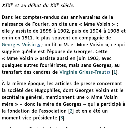
e
e
XIX
et au début du XX
siècle.
Dans les comptes-rendus des anniversaires de la
naissance de Fourier, on cite une « Mme Voisin » ;
elle y assiste de 1898 à 1902, puis de 1904 à 1908 et
enfin en 1911, le plus souvent en compagnie de
Georges Voisin
; on lit « M. et Mme Voisin », ce qui
suggère qu’elle est l’épouse de Georges. Cette
« Mme Voisin » assiste aussi en juin 1903, avec
quelques autres fouriéristes, mais sans Georges, au
transfert des cendres de
Virginie Griess-Traut
[
1
]
.
À la même époque, les articles de presse concernant
la société des Hugophiles, dont Georges Voisin est le
secrétaire général, mentionnent une « Mme Voisin
mère » – donc la mère de Georges – qui a participé à
la fondation de l’association
[
2
]
et en a été un
moment vice-présidente
[
3
]
.