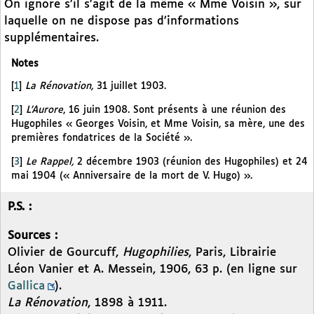
On ignore s’il s’agit de la même « Mme Voisin », sur
laquelle on ne dispose pas d’informations
supplémentaires.
Notes
[
1
]
La Rénovation,
31 juillet 1903.
[
2
]
L’Aurore
, 16 juin 1908. Sont présents à une réunion des
Hugophiles « Georges Voisin, et Mme Voisin, sa mère, une des
premières fondatrices de la Société ».
[
3
]
Le Rappel,
2 décembre 1903 (réunion des Hugophiles) et 24
mai 1904 (« Anniversaire de la mort de V. Hugo) ».
P.S. :
Sources :
Olivier de Gourcuff,
Hugophilies
, Paris, Librairie
Léon Vanier et A. Messein, 1906, 63 p. (en ligne sur
Gallica
).
La Rénovation
, 1898 à 1911.