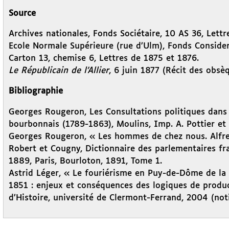
Source
Archives nationales, Fonds Sociétaire, 10 AS 36, Lett
Ecole Normale Supérieure (rue d’Ulm), Fonds Consider
Carton 13, chemise 6, Lettres de 1875 et 1876.
Le Républicain de l’Allier
, 6 juin 1877 (Récit des obsèq
Bibliographie
Georges Rougeron, Les Consultations politiques dans l
bourbonnais (1789-1863), Moulins, Imp. A. Pottier et C
Georges Rougeron, « Les hommes de chez nous. Alfr
Robert et Cougny, Dictionnaire des parlementaires fran
1889, Paris, Bourloton, 1891, Tome 1.
Astrid Léger, « Le fouriérisme en Puy-de-Dôme de la
1851 : enjeux et conséquences des logiques de product
d’Histoire, université de Clermont-Ferrand, 2004 (not