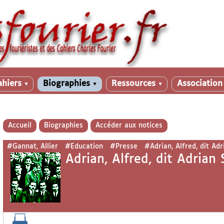
ahiers
Biographies
Ressources
Associatio
▼
▼
▼
Accueil
Biographies
Accéder aux notices
#Gannat, Allier
#Education
#Presse
#Adrian, Alfred, dit Ad
Adrian, Alfred, dit Adrian