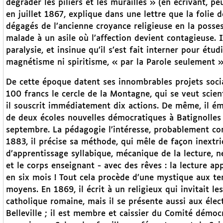
dégrader les piliers et les murailles » (en écrivant, pe
en juillet 1867, explique dans une lettre que la folie
dégagés de l’ancienne croyance religieuse en la possess
malade à un asile où l’affection devient contagieuse. Il
paralysie, et insinue qu’il s’est fait interner pour étudi
magnétisme ni spiritisme, « par la Parole seulement »
De cette époque datent ses innombrables projets soci
100 francs le cercle de la Montagne, qui se veut scienti
il souscrit immédiatement dix actions. De même, il é
de deux écoles nouvelles démocratiques à Batignolles
septembre. La pédagogie l’intéresse, probablement co
1883, il précise sa méthode, qui mêle de façon inextr
d’apprentissage syllabique, mécanique de la lecture, n
et le corps enseignant - avec des rêves : la lecture ap
en six mois ! Tout cela procède d’une mystique aux ten
moyens. En 1869, il écrit à un religieux qui invitait le
catholique romaine, mais il se présente aussi aux élec
Belleville ; il est membre et caissier du Comité démocra