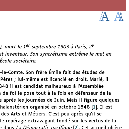
er
e
, mort le 1
septembre 1903 à Paris, 2
et inventeur. Son syncrétisme extrême le met en
École sociétaire.
-le-Comte. Son frère Émile fait des études de
Pères ; lui-même est licencié en droit. Marié, il
848 il est candidat malheureux à l’Assemblée
e foi le pose tout à la fois en défenseur de la
che après les journées de Juin. Mais il figure quelques
phalanstérien organisé en octobre 1848
[
1
]
. Il est
 des Arts et Métiers. C’est peu après qu’il se
e repérage extravagant fondé sur les vertus de la
le dans
La Démocratie pacifique
[
2
]
. Cet accueil ulcère