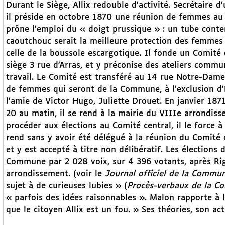
Durant le Siège, Allix redouble d’activité. Secrétaire
il préside en octobre 1870 une réunion de femmes au
prône l’emploi du « doigt prussique » : un tube conte
caoutchouc serait la meilleure protection des femmes c
celle de la boussole escargotique. Il fonde un Comité
siège 3 rue d’Arras, et y préconise des ateliers comm
travail. Le Comité est transféré au 14 rue Notre-Dame
de femmes qui seront de la Commune, à l’exclusion d’É
l’amie de Victor Hugo, Juliette Drouet. En janvier 1871
20 au matin, il se rend à la mairie du VIIIe arrondis
procéder aux élections au Comité central, il le force 
rend sans y avoir été délégué à la réunion du Comité c
et y est accepté à titre non délibératif. Les élections
Commune par 2 028 voix, sur 4 396 votants, après Riga
arrondissement. (voir le
Journal officiel de la Commu
sujet à de curieuses lubies » (
Procès-verbaux de la 
« parfois des idées raisonnables ». Malon rapporte à
que le citoyen Allix est un fou. » Ses théories, son ac