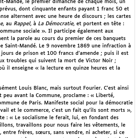
aint-Mandé, le premier dimanche de chaque mois, un
 prévus, dont cinquante enfants payant 1 franc 50 et
nse alternent avec une heure de discours ; les cartes
e
, au
Rappel
, à
La Démocratie
, et portent en tête :
é, Commune sociale ». Il participe également aux
ent la parole au cours du premier de ces banquets
de Saint-Mandé. Le 9 novembre 1869 une infraction à
e jours de prison et 100 francs d’amende ; puis il est
aux troubles qui suivent la mort de Victor Noir ;
ù il enseigne « la lecture en quinze heures et la
sément Louis Blanc, mais surtout Fourier. C’est ainsi
it peu avant la Commune, proclame : « Liberté,
 Commune de Paris. Manifeste social pour la démocratie
avail et le commerce, c’est un fait qu’ils sont morts »,
te : « Le socialisme le ferait, lui, en fondant des
llons, travaillons pour nous faire les vêtements, le
 entre frères, sœurs, sans vendre, ni acheter, si ce