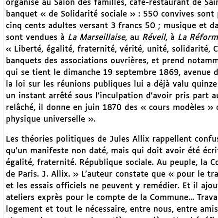
organise au Salon des familles, café-restaurant de S
banquet « de Solidarité sociale » : 550 convives sont
cinq cents adultes versant 3 francs 50 ; musique et da
sont vendues à
La Marseillaise
, au
Réveil
, à
La Réform
« Liberté, égalité, fraternité, vérité, unité, solidarit
banquets des associations ouvrières, et prend notamm
qui se tient le dimanche 19 septembre 1869, avenue 
la loi sur les réunions publiques lui a déjà valu quinz
un instant arrêté sous l’inculpation d’avoir pris part 
relâché, il donne en juin 1870 des « cours modèles » o
physique universelle ».
Les théories politiques de Jules Allix rappellent confu
qu’un manifeste non daté, mais qui doit avoir été écr
égalité, fraternité. République sociale. Au peuple, la
de Paris. J. Allix. » L’auteur constate que « pour le tr
et les essais officiels ne peuvent y remédier. Et il ajou
ateliers exprès pour le compte de la Commune... Travai
logement et tout le nécessaire, entre nous, entre amis,