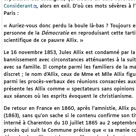
Considerant
, alors en exil. D’où ces mots sévères à l
Paris :
« Auriez-vous donc perdu la boule là-bas ? Toujours 
personne de la
Démocratie
en reproduisant cette tar
scientifique de ce pauvre Allix. »
Le 16 novembre 1853, Jules Allix est condamné par la 
bannissement avec circonstances atténuantes à la sui
avec sa famille. Il compte parmi les familiers de la m
discret ; le nom d’Allix, ceux de Mme et Mlle Allix fig
parmi les procès-verbaux des réunions consacrées aux 
présente les Allix comme « spectateurs sans opinions
aux séances où les esprits évoquent le christianisme.
De retour en France en 1860, après l’amnistie, Allix p
(1863), sans qu’on sache si le contenu confirme son tit
interné à Charenton du 10 juillet 1865 au 2 septembr
procès qui suit la Commune précise que « sa manie con