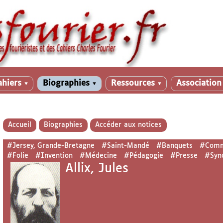
ahiers
Biographies
Ressources
Associatio
▼
▼
▼
Accueil
Biographies
Accéder aux notices
#Jersey, Grande-Bretagne
#Saint-Mandé
#Banquets
#Comm
#Folie
#Invention
#Médecine
#Pédagogie
#Presse
#Syn
Allix, Jules