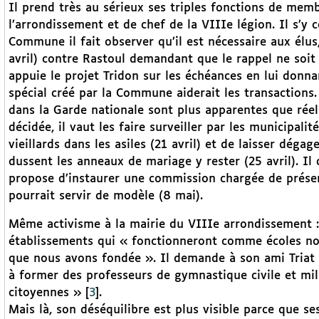
Il prend très au sérieux ses triples fonctions de me
l’arrondissement et de chef de la VIIIe légion. Il s’y
Commune il fait observer qu’il est nécessaire aux élus, 
avril) contre Rastoul demandant que le rappel ne soit 
appuie le projet Tridon sur les échéances en lui donn
spécial créé par la Commune aiderait les transactions. 
dans la Garde nationale sont plus apparentes que réell
décidée, il vaut les faire surveiller par les municipali
vieillards dans les asiles (21 avril) et de laisser dégag
dussent les anneaux de mariage y rester (25 avril). Il 
propose d’instaurer une commission chargée de présen
pourrait servir de modèle (8 mai).
Même activisme à la mairie du VIIIe arrondissement : i
établissements qui « fonctionneront comme écoles nou
que nous avons fondée ». Il demande à son ami Triat 
à former des professeurs de gymnastique civile et mili
citoyennes »
[
3
]
.
Mais là, son déséquilibre est plus visible parce que s