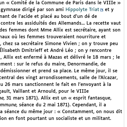
 d’un « Comité de la Commune de Paris dans le VIIIe »
 gymnase dirigé par son ami
Hippolyte Triat
et y
nant de l’acide et placé au bout d’un dé de
ontre les assiduités des Allemands... La recette vaut
 des femmes dont Mme Allix est secrétaire, ayant son
unaux où les femmes trouveraient nourriture et
, chez sa secrétaire Simone Vivien ; on y trouve peu
lisabeth Dmitrieff et André Léo ; on y rencontre
, Allix est enfermé à Mazas et délivré le 18 mars ; le
sement : sur le refus du maire, Denormandie, de
à démissionner et prend sa place. Le même jour, il se
entral des vingt arrondissements, salle de l’Alcazar,
 du 26 mars sanctionnent le fait en l’envoyant à la
ult, Vaillant et Arnould, pour le VIIIe
ne
, 31 mars 1871). Allix est un « esprit fantasque,
Commune
, séance du 2 mai 1871). Cependant, il a
 la séance du même jour : « Constamment, on nous dit
tion en font pourtant un socialiste et un militant.