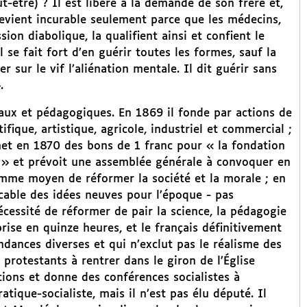
ut-être) ? Il est libéré à la demande de son frère et,
 devient incurable seulement parce que les médecins,
ion diabolique, la qualifient ainsi et confient le
 se fait fort d’en guérir toutes les formes, sauf la
er sur le vif l’aliénation mentale. Il dit guérir sans
.
aux et pédagogiques. En 1869 il fonde par actions de
fique, artistique, agricole, industriel et commercial ;
met en 1870 des bons de 1 franc pour « la fondation
 » et prévoit une assemblée générale à convoquer en
mme moyen de réformer la société et la morale ; en
icable des idées neuves pour l’époque - pas
écessité de réformer de pair la science, la pédagogie
prise en quinze heures, et le français définitivement
dances diverses et qui n’exclut pas le réalisme des
s protestants à rentrer dans le giron de l’Église
tions et donne des conférences socialistes à
tique-socialiste, mais il n’est pas élu député. Il