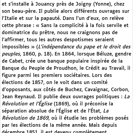
et s’installe à Jouancy près de Joigny (Yonne), chez
son beau-père. Il publie alors différents ouvrages sur
l’Italie et sur la papauté. Dans l’un d’eux, on relève
cette phrase : « Sans la complicité à la fois servile et
dominatrice du prêtre, nous ne craignons pas de
l’affirmer, tous les autres despotismes seraient
impossibles » (
L’indépendance du pape et le droit des
peuples
, 1860, p. 18). En 1864, lorsque Béluze, gendre
de Cabet, crée une banque populaire inspirée de la
Banque du Peuple de Proudhon, le Crédit au Travail, il
figure parmi les premiers sociétaires. Lors des
élections de 1857, on le voit dans un comité
d’opposants, aux côtés de Buchez, Cavaignac, Corbon,
Jean Reynaud. Il publie deux ouvrages politiques :
La
Révolution et l’Église
(1869), où il préconise la
séparation absolue de l’Église et de l’État,
La
Révolution de 1869
, où il étudie les problèmes posés
par les élections de la même année. Mais depuis
décembre 1851, il est devenu complètement