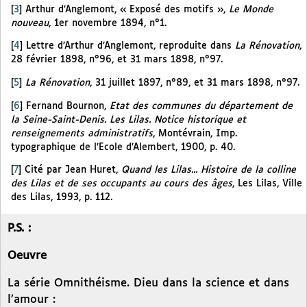
[
3
]
Arthur d’Anglemont, « Exposé des motifs »,
Le Monde
nouveau
, 1er novembre 1894, n°1.
[
4
]
Lettre d’Arthur d’Anglemont, reproduite dans
La Rénovation
,
28 février 1898, n°96, et 31 mars 1898, n°97.
[
5
]
La Rénovation
, 31 juillet 1897, n°89, et 31 mars 1898, n°97.
[
6
]
Fernand Bournon,
Etat des communes du département de
la Seine-Saint-Denis. Les Lilas. Notice historique et
renseignements administratifs
, Montévrain, Imp.
typographique de l’Ecole d’Alembert, 1900, p. 40.
[
7
]
Cité par Jean Huret,
Quand les Lilas... Histoire de la colline
des Lilas et de ses occupants au cours des âges
, Les Lilas, Ville
des Lilas, 1993, p. 112.
P.S. :
Oeuvre
La série Omnithéisme. Dieu dans la science et dans
l’amour :