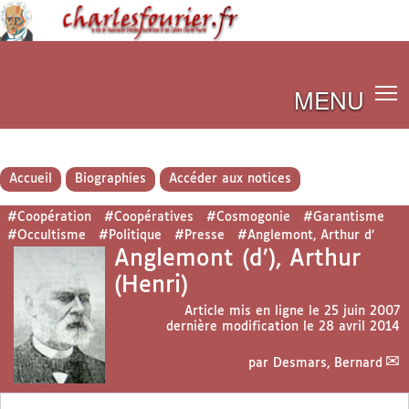
MENU
Accueil
Biographies
Accéder aux notices
#Coopération
#Coopératives
#Cosmogonie
#Garantisme
#Occultisme
#Politique
#Presse
#Anglemont, Arthur d’
Anglemont (d’), Arthur
(Henri)
Article mis en ligne le
25 juin 2007
dernière modification le 28 avril 2014
par
Desmars, Bernard