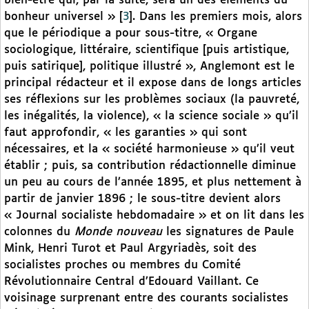
bien-être qui, par la suite, sera un des éléments du
bonheur universel »
[
3
]
. Dans les premiers mois, alors
que le périodique a pour sous-titre, « Organe
sociologique, littéraire, scientifique [puis artistique,
puis satirique], politique illustré », Anglemont est le
principal rédacteur et il expose dans de longs articles
ses réflexions sur les problèmes sociaux (la pauvreté,
les inégalités, la violence), « la science sociale » qu’il
faut approfondir, « les garanties » qui sont
nécessaires, et la « société harmonieuse » qu’il veut
établir ; puis, sa contribution rédactionnelle diminue
un peu au cours de l’année 1895, et plus nettement à
partir de janvier 1896 ; le sous-titre devient alors
« Journal socialiste hebdomadaire » et on lit dans les
colonnes du
Monde nouveau
les signatures de Paule
Mink, Henri Turot et Paul Argyriadès, soit des
socialistes proches ou membres du Comité
Révolutionnaire Central d’Edouard Vaillant. Ce
voisinage surprenant entre des courants socialistes