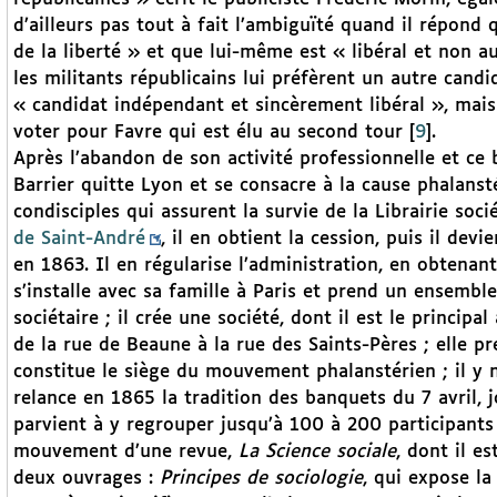
d’ailleurs pas tout à fait l’ambiguïté quand il répond
de la liberté » et que lui-même est « libéral et non au
les militants républicains lui préfèrent un autre cand
« candidat indépendant et sincèrement libéral », mais s
voter pour Favre qui est élu au second tour
[
9
]
.
Après l’abandon de son activité professionnelle et ce
Barrier quitte Lyon et se consacre à la cause phalansté
condisciples qui assurent la survie de la Librairie soci
de Saint-André
, il en obtient la cession, puis il dev
en 1863. Il en régularise l’administration, en obtenan
s’installe avec sa famille à Paris et prend un ensemble 
sociétaire ; il crée une société, dont il est le principa
de la rue de Beaune à la rue des Saints-Pères ; elle pr
constitue le siège du mouvement phalanstérien ; il 
relance en 1865 la tradition des banquets du 7 avril, j
parvient à y regrouper jusqu’à 100 à 200 participants 
mouvement d’une revue,
La Science sociale
, dont il es
deux ouvrages :
Principes de sociologie
, qui expose la