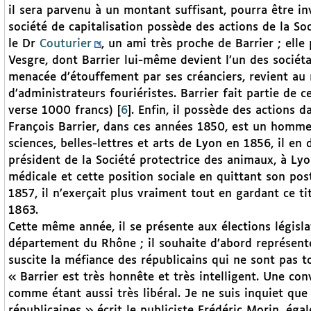
il sera parvenu à un montant suffisant, pourra être in
société de capitalisation possède des actions de la So
le Dr
Couturier
, un ami très proche de Barrier ; elle
Vesgre, dont Barrier lui-même devient l’un des sociét
menacée d’étouffement par ses créanciers, revient au 
d’administrateurs fouriéristes. Barrier fait partie de c
verse 1000 francs)
[
6
]
. Enfin, il possède des actions d
François Barrier, dans ces années 1850, est un homme
sciences, belles-lettres et arts de Lyon en 1856, il en
président de la Société protectrice des animaux, à Lyo
médicale et cette position sociale en quittant son post
1857, il n’exerçait plus vraiment tout en gardant ce t
1863.
Cette même année, il se présente aux élections législ
département du Rhône ; il souhaite d’abord représente
suscite la méfiance des républicains qui ne sont pas to
« Barrier est très honnête et très intelligent. Une conv
comme étant aussi très libéral. Je ne suis inquiet que 
républicaines » écrit le publiciste Frédéric Morin, ég