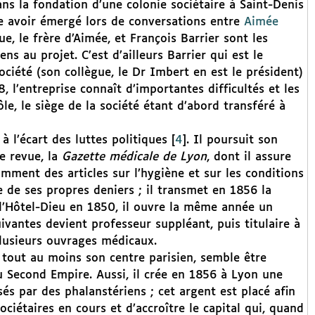
ans la fondation d’une colonie sociétaire à Saint-Denis
ble avoir émergé lors de conversations entre
Aimée
que, le frère d’Aimée, et François Barrier sont les
ns au projet. C’est d’ailleurs Barrier qui est le
ociété (son collègue, le Dr Imbert en est le président)
 l’entreprise connaît d’importantes difficultés et les
le, le siège de la société étant d’abord transféré à
 l’écart des luttes politiques
[
4
]
. Il poursuit son
ne revue, la
Gazette médicale de Lyon
, dont il assure
tamment des articles sur l’hygiène et sur les conditions
e de ses propres deniers ; il transmet en 1856 la
 l’Hôtel-Dieu en 1850, il ouvre la même année un
uivantes devient professeur suppléant, puis titulaire à
plusieurs ouvrages médicaux.
e, tout au moins son centre parisien, semble être
 Second Empire. Aussi, il crée en 1856 à Lyon une
sés par des phalanstériens ; cet argent est placé afin
ciétaires en cours et d’accroître le capital qui, quand