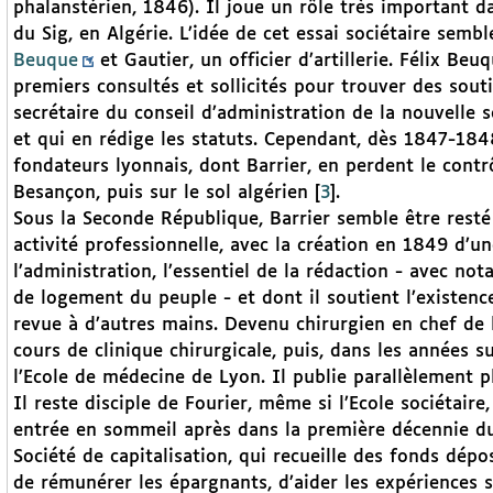
phalanstérien, 1846). Il joue un rôle très important d
du Sig, en Algérie. L’idée de cet essai sociétaire sem
Beuque
et Gautier, un officier d’artillerie. Félix Beu
premiers consultés et sollicités pour trouver des soutie
secrétaire du conseil d’administration de la nouvelle s
et qui en rédige les statuts. Cependant, dès 1847-1848,
fondateurs lyonnais, dont Barrier, en perdent le contrô
Besançon, puis sur le sol algérien
[
3
]
.
Sous la Seconde République, Barrier semble être resté à
activité professionnelle, avec la création en 1849 d’u
l’administration, l’essentiel de la rédaction - avec no
de logement du peuple - et dont il soutient l’existenc
revue à d’autres mains. Devenu chirurgien en chef de
cours de clinique chirurgicale, puis, dans les années s
l’Ecole de médecine de Lyon. Il publie parallèlement 
Il reste disciple de Fourier, même si l’Ecole sociétair
entrée en sommeil après dans la première décennie du
Société de capitalisation, qui recueille des fonds dépo
de rémunérer les épargnants, d’aider les expériences so