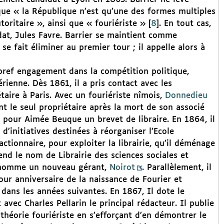
 que « la République n’est qu’une des formes multiples
toritaire », ainsi que « fouriériste »
[
8
]
. En tout cas,
idat, Jules Favre. Barrier se maintient comme
e fait éliminer au premier tour ; il appelle alors à
 bref engagement dans la compétition politique,
rienne. Dès 1861, il a pris contact avec les
étaire à Paris. Avec un fouriériste nîmois,
Donnedieu
ient le seul propriétaire après la mort de son associé
t pour Aimée Beuque un brevet de libraire. En 1864, il
d’initiatives destinées à réorganiser l’Ecole
l actionnaire, pour exploiter la librairie, qu’il déménage
end le nom de Librairie des sciences sociales et
y nomme un nouveau gérant,
Noirot
. Parallèlement, il
our anniversaire de la naissance de Fourier et
dans les années suivantes. En 1867, Il dote le
t avec Charles Pellarin le principal rédacteur. Il publie
 théorie fouriériste en s’efforçant d’en démontrer le