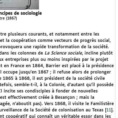
incipes de sociologie
tre (1867)
ntre plusieurs courants, et notamment entre les
et la coopération comme vecteurs de progrès social,
 provoquera une rapide transformation de la société.
 dans les colonnes de
La Science sociale
, incline plutôt
ux entreprises plus ou moins inspirées par le projet
nt en France en 1864, Barrier est placé à la présidence
il occupe jusqu’en 1867 ; il refuse alors de prolonger
 1865 à 1868, il est président de la société civile
fois, semble-t-il, à la Colonie, d’autant qu’il possède
l incite ses condisciples à fonder de nouvelles
 est effectivement créée à Besançon ; mais la
ée, n’aboutit pas). Vers 1868, il visite le Familistère
urveillance de la Société de colonisation au Texas
[
11
]
.
nt coopératif qui connaît un véritable essor dans les