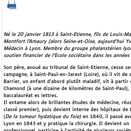
Né le 20 janvier 1813 à Saint-Etienne, fils de Louis-M
Montfort l’Amaury (alors Seine-et-Oise, aujourd’hui Yve
Médecin à Lyon. Membre du groupe phalanstérien lyon
soutien financier de l’Ecole sociétaire dans les années
Son père, avoué au tribunal de Saint-Etienne, cesse ses
campagne, à Saint-Paul-en-Jarest (Loire), où il vit de 
Barrier, un enfant d’abord plutôt maladif, vit à partir 
Chamond (à une dizaine de kilomètres de Saint-Paul), 
baccalauréat es lettres.
Il entame alors de brillantes études de médecine, réus
classé premier), puis devient interne des hôpitaux de
(
De la tumeur hydatique du foie)
en 1840, il passé av
Lyon en 1843 et y pratique la chirurgie. Il devient un
professionnel, participe à l’activité de plusieurs socié