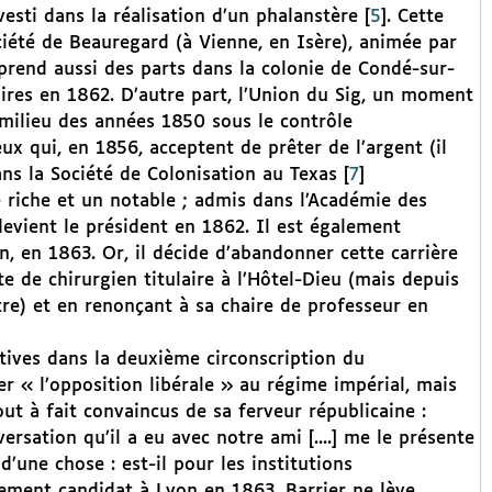
vesti dans la réalisation d’un phalanstère
[
5
]
. Cette
ciété de Beauregard (à Vienne, en Isère), animée par
 prend aussi des parts dans la colonie de Condé-sur-
aires en 1862. D’autre part, l’Union du Sig, un moment
milieu des années 1850 sous le contrôle
eux qui, en 1856, acceptent de prêter de l’argent (il
ans la Société de Colonisation au Texas
[
7
]
 riche et un notable ; admis dans l’Académie des
 devient le président en 1862. Il est également
n, en 1863. Or, il décide d’abandonner cette carrière
e de chirurgien titulaire à l’Hôtel-Dieu (mais depuis
itre) et en renonçant à sa chaire de professeur en
atives dans la deuxième circonscription du
r « l’opposition libérale » au régime impérial, mais
ut à fait convaincus de sa ferveur républicaine :
ersation qu’il a eu avec notre ami [....] me le présente
d’une chose : est-il pour les institutions
alement candidat à Lyon en 1863. Barrier ne lève