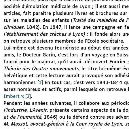
Société d’émulation médicale de Lyon ; il est aussi m
articles, fait paraître plusieurs livres et brochures su
sur les maladies des enfants (
Traité des maladies de 
cliniques
, 1842). En 1847, il lance une campagne en fa
l’établissement des crèches à Lyon)
; il fonde alors un
on retrouve plusieurs membres de l’Ecole sociétaire.
Lui-même est devenu fouriériste au début des années 1
amis, le Docteur Garin, c’est lors d’un voyage en Suiss
fourni pour le majorat, qu’il aurait découvert Fourier
Théorie des Quatre mouvements
, le titre lui-même éve
helvétique et cette lecture aurait provoqué son adhési
harmoniennes
[
1
]
En tout cas, c’est vers 1843-1844 qu’
assez nombreux et actifs, parmi lesquels on retrouve l
Imbert
[
2
]
.
Pendant les années suivantes, il collabore aux périodi
l’industrie
,
L’Avenir
, présente certains aspects de la doc
et de l’humanité
, 1846) ou la défend contre ses advers
M. Massot, avocat-général à la Cour royale de Lyon, su