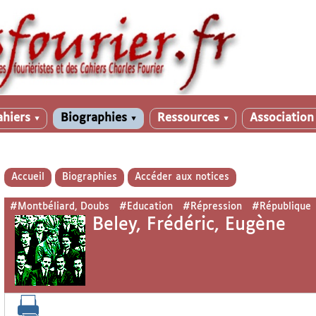
ahiers
Biographies
Ressources
Associatio
▼
▼
▼
Accueil
Biographies
Accéder aux notices
#Montbéliard, Doubs
#Education
#Répression
#République
Beley, Frédéric, Eugène