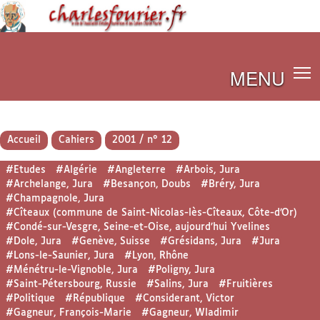
MENU
Accueil
Cahiers
2001 / n° 12
#Etudes
#Algérie
#Angleterre
#Arbois, Jura
#Archelange, Jura
#Besançon, Doubs
#Bréry, Jura
#Champagnole, Jura
#Cîteaux (commune de Saint-Nicolas-lès-Cîteaux, Côte-d’Or)
#Condé-sur-Vesgre, Seine-et-Oise, aujourd’hui Yvelines
#Dole, Jura
#Genève, Suisse
#Grésidans, Jura
#Jura
#Lons-le-Saunier, Jura
#Lyon, Rhône
#Ménétru-le-Vignoble, Jura
#Poligny, Jura
#Saint-Pétersbourg, Russie
#Salins, Jura
#Fruitières
#Politique
#République
#Considerant, Victor
#Gagneur, François-Marie
#Gagneur, Wladimir