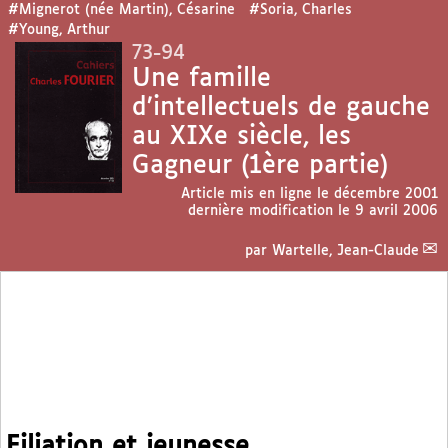
#Mignerot (née Martin), Césarine
#Soria, Charles
#Young, Arthur
73-94
Une famille
d’intellectuels de gauche
au XIXe siècle, les
Gagneur (1ère partie)
Article mis en ligne le
décembre 2001
dernière modification le 9 avril 2006
par
Wartelle, Jean-Claude
Filiation et jeunesse