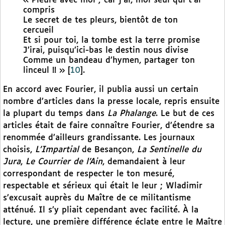
« Pleure avec moi ; car j’ai, moi seul qui t’ai
compris
Le secret de tes pleurs, bientôt de ton
cercueil
Et si pour toi, la tombe est la terre promise
J’irai, puisqu’ici-bas le destin nous divise
Comme un bandeau d’hymen, partager ton
linceul !! »
[
10
]
.
En accord avec Fourier, il publia aussi un certain
nombre d’articles dans la presse locale, repris ensuite
la plupart du temps dans
La Phalange
. Le but de ces
articles était de faire connaître Fourier, d’étendre sa
renommée d’ailleurs grandissante. Les journaux
choisis,
L’Impartial
de Besançon,
La Sentinelle du
Jura
,
Le Courrier de l’Ain
, demandaient à leur
correspondant de respecter le ton mesuré,
respectable et sérieux qui était le leur ; Wladimir
s’excusait auprès du Maître de ce militantisme
atténué. Il s’y pliait cependant avec facilité. À la
lecture, une première différence éclate entre le Maître