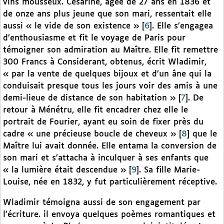
vins mousseux. Césarine, âgée de 27 ans en 1836 et
de onze ans plus jeune que son mari, ressentait elle
aussi « le vide de son existence »
[
6
]
. Elle s’engagea
d’enthousiasme et fit le voyage de Paris pour
témoigner son admiration au Maître. Elle fit remettre
300 Francs à Considerant, obtenus, écrit Wladimir,
« par la vente de quelques bijoux et d’un âne qui la
conduisait presque tous les jours voir des amis à une
demi-lieue de distance de son habitation »
[
7
]
. De
retour à Ménétru, elle fit encadrer chez elle le
portrait de Fourier, ayant eu soin de fixer près du
cadre « une précieuse boucle de cheveux »
[
8
]
que le
Maître lui avait donnée. Elle entama la conversion de
son mari et s’attacha à inculquer à ses enfants que
« la lumière était descendue »
[
9
]
. Sa fille Marie-
Louise, née en 1832, y fut particulièrement réceptive.
Wladimir témoigna aussi de son engagement par
l’écriture. il envoya quelques poèmes romantiques et