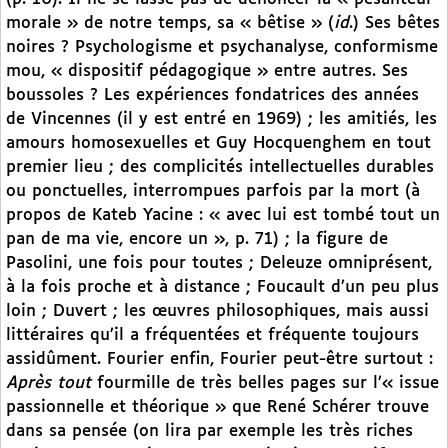
morale » de notre temps, sa « bêtise » (
id
.) Ses bêtes
noires ? Psychologisme et psychanalyse, conformisme
mou, « dispositif pédagogique » entre autres. Ses
boussoles ? Les expériences fondatrices des années
de Vincennes (il y est entré en 1969) ; les amitiés, les
amours homosexuelles et Guy Hocquenghem en tout
premier lieu ; des complicités intellectuelles durables
ou ponctuelles, interrompues parfois par la mort (à
propos de Kateb Yacine : « avec lui est tombé tout un
pan de ma vie, encore un », p. 71) ; la figure de
Pasolini, une fois pour toutes ; Deleuze omniprésent,
à la fois proche et à distance ; Foucault d’un peu plus
loin ; Duvert ; les œuvres philosophiques, mais aussi
littéraires qu’il a fréquentées et fréquente toujours
assidûment. Fourier enfin, Fourier peut-être surtout :
Après tout
fourmille de très belles pages sur l’« issue
passionnelle et théorique » que René Schérer trouve
dans sa pensée (on lira par exemple les très riches