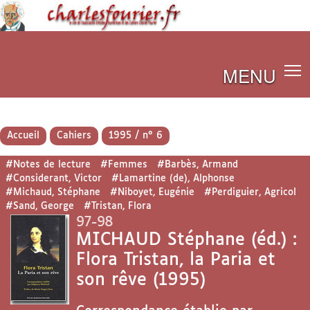
MENU
Accueil
Cahiers
1995 / n° 6
#Notes de lecture
#Femmes
#Barbès, Armand
#Considerant, Victor
#Lamartine (de), Alphonse
#Michaud, Stéphane
#Niboyet, Eugénie
#Perdiguier, Agricol
#Sand, George
#Tristan, Flora
97-98
MICHAUD Stéphane (éd.) :
Flora Tristan, la Paria et
son rêve (1995)