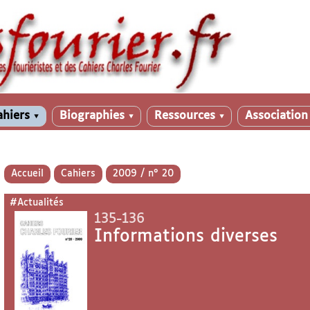
ahiers
Biographies
Ressources
Associatio
▼
▼
▼
Accueil
Cahiers
2009 / n° 20
#Actualités
135-136
Informations diverses