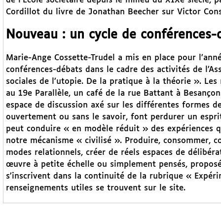
de l’Ecole sociétaire depuis le milieu du XIXe siècle, 
Cordillot du livre de Jonathan Beecher sur Victor Cons
Nouveau : un cycle de conférences-
Marie-Ange Cossette-Trudel a mis en place pour l’ann
conférences-débats dans le cadre des activités de l’As
sociales de l’utopie. De la pratique à la théorie ». Le
au 19e Parallèle, un café de la rue Battant à Besançon.
espace de discussion axé sur les différentes formes de
ouvertement ou sans le savoir, font perdurer un esprit
peut conduire « en modèle réduit » des expériences qu
notre mécanisme « civilisé ». Produire, consommer, 
modes relationnels, créer de réels espaces de délibéra
œuvre à petite échelle ou simplement pensés, proposés
s’inscrivent dans la continuité de la rubrique « Expé
renseignements utiles se trouvent sur le site.