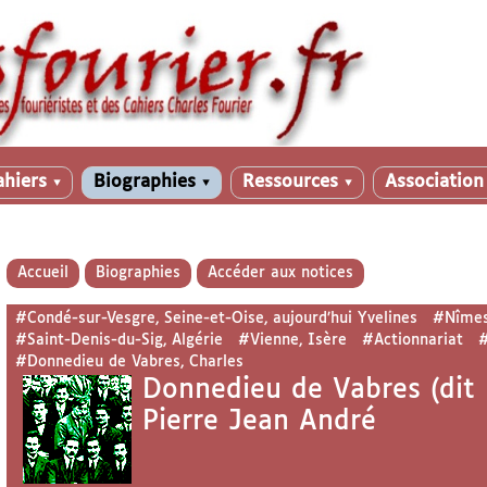
ahiers
Biographies
Ressources
Associatio
▼
▼
▼
Accueil
Biographies
Accéder aux notices
#Condé-sur-Vesgre, Seine-et-Oise, aujourd’hui Yvelines
#Nîmes
#Saint-Denis-du-Sig, Algérie
#Vienne, Isère
#Actionnariat
#
#Donnedieu de Vabres, Charles
Donnedieu de Vabres (dit 
Pierre Jean André