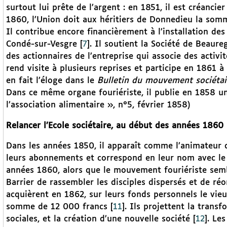
surtout lui prête de l’argent : en 1851, il est créancie
1860, l’Union doit aux héritiers de Donnedieu la som
Il contribue encore financièrement à l’installation des
Condé-sur-Vesgre
[
7
]
. Il soutient la Société de Beaureg
des actionnaires de l’entreprise qui associe des activit
rend visite à plusieurs reprises et participe en 1861 
en fait l’éloge dans le
Bulletin du mouvement sociétai
Dans ce même organe fouriériste, il publie en 1858 un 
l’association alimentaire », n°5, février 1858)
Relancer l’Ecole sociétaire, au début des années 1860
Dans les années 1850, il apparaît comme l’animateur d’
leurs abonnements et correspond en leur nom avec le c
années 1860, alors que le mouvement fouriériste sembl
Barrier de rassembler les disciples dispersés et de ré
acquièrent en 1862, sur leurs fonds personnels le vieux
somme de 12 000 francs
[
11
]
. Ils projettent la trans
sociales, et la création d’une nouvelle société
[
12
]
. Le