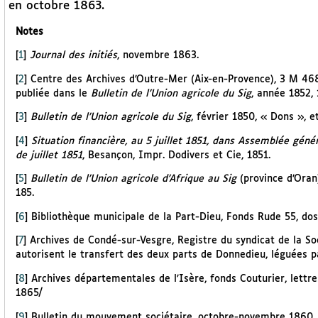
en octobre 1863.
Notes
[
1
]
Journal des initiés
, novembre 1863.
[
2
]
Centre des Archives d’Outre-Mer (Aix-en-Provence), 3 M 468, 
publiée dans le
Bulletin de l’Union agricole du Sig
, année 1852, 
[
3
]
Bulletin de l’Union agricole du Sig
, février 1850, « Dons », e
[
4
]
Situation financière, au 5 juillet 1851, dans Assemblée géné
de juillet 1851
, Besançon, Impr. Dodivers et Cie, 1851.
[
5
]
Bulletin de l’Union agricole d’Afrique au Sig
(province d’Oran).
185.
[
6
]
Bibliothèque municipale de la Part-Dieu, Fonds Rude 55, doss
[
7
]
Archives de Condé-sur-Vesgre, Registre du syndicat de la Soc
autorisent le transfert des deux parts de Donnedieu, léguées p
[
8
]
Archives départementales de l’Isère, fonds Couturier, lettr
1865/
[
9
]
Bulletin du mouvement sociétaire, octobre-novembre 1860, 