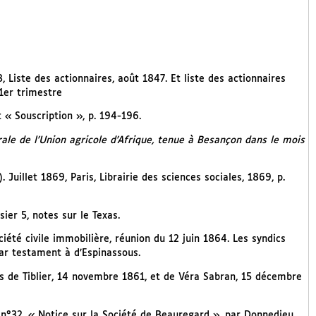
Liste des actionnaires, août 1847. Et liste des actionnaires
1er trimestre
t « Souscription », p. 194-196.
rale de l’Union agricole d’Afrique, tenue à Besançon dans le mois
 Juillet 1869, Paris, Librairie des sciences sociales, 1869, p.
ier 5, notes sur le Texas.
iété civile immobilière, réunion du 12 juin 1864. Les syndics
ar testament à d’Espinassous.
es de Tiblier, 14 novembre 1861, et de Véra Sabran, 15 décembre
n°32, « Notice sur la Société de Beauregard », par Donnedieu