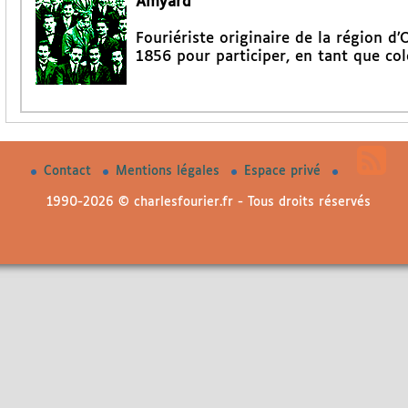
Amyard
Fouriériste originaire de la région d
1856 pour participer, en tant que col
Contact
Mentions légales
Espace privé
1990-2026 © charlesfourier.fr - Tous droits réservés