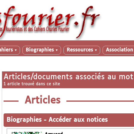
ahiers
Biographies
Ressources
Associatio
▼
▼
▼
Articles/documents associés au mot
1 article trouvé dans ce site
Articles
Biographies
-
Accéder aux notices