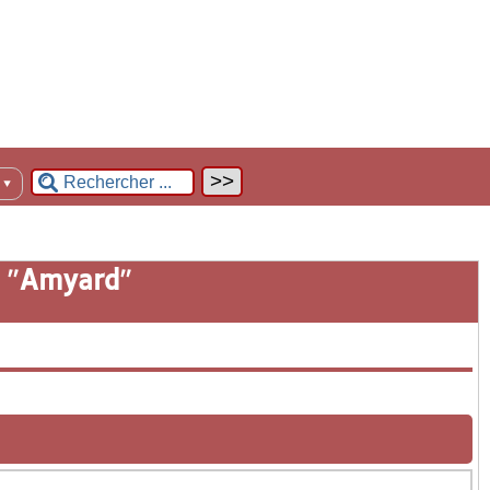
n
▼
 "
Amyard
"