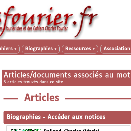
ahiers
Biographies
Ressources
Associatio
▼
▼
▼
Articles/documents associés au mot
5 articles trouvés dans ce site
Articles
Biographies
-
Accéder aux notices