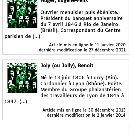
Huger, Eugène-Félix
Ouvrier menuisier puis ébéniste.
Président du banquet anniversaire
du 7 avril 1846 à Rio de Janeiro
(Brésil). Correspondant du Centre
parisien de (…)
Article mis en ligne le
11 janvier 2020
dernière modification le 27 décembre 2021
Joly (ou Jolly), Benoît
Né le 13 juin 1806 à Lurcy (Ain).
Cordonnier à Lyon (Rhône). Poète.
Membre du Groupe phalanstérien
des travailleurs de Lyon de 1845 à
1847. (…)
Article mis en ligne le
30 décembre 2013
dernière modification le 2 janvier 2014