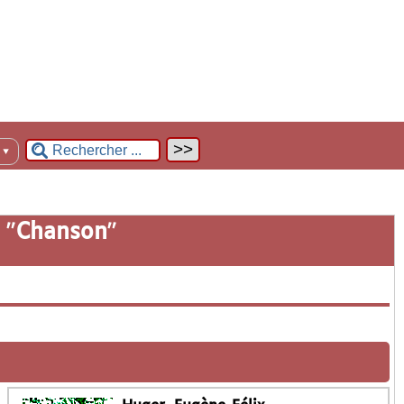
n
▼
 "
Chanson
"