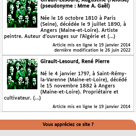
Girault-Lesourd, Augustine (Héloïse)
(pseudonyme : Mme A. Gaël)
Née le 16 octobre 1810 à Paris
(Seine), décédée le 9 juillet 1890, à
Angers (Maine-et-Loire). Artiste
peintre. Auteur d’ouvrages sur l’Algérie et (…)
Article mis en ligne le
19 janvier 2014
dernière modification le 26 juin 2022
Girault-Lesourd, René Pierre
Né le 4 janvier 1797, à Saint-Rémy-
la-Varenne (Maine-et-Loire), décédé
le 15 novembre 1882 à Angers
(Maine-et-Loire). Propriétaire et
cultivateur. (…)
Article mis en ligne le
19 janvier 2014
Vous appréciez ce site ?