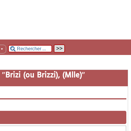
n
▼
 "
Brizi (ou Brizzi), (Mlle)
"