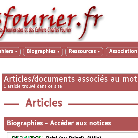
ahiers
Biographies
Ressources
Associatio
▼
▼
▼
Articles/documents associés au mot
1 article trouvé dans ce site
Articles
Biographies
-
Accéder aux notices