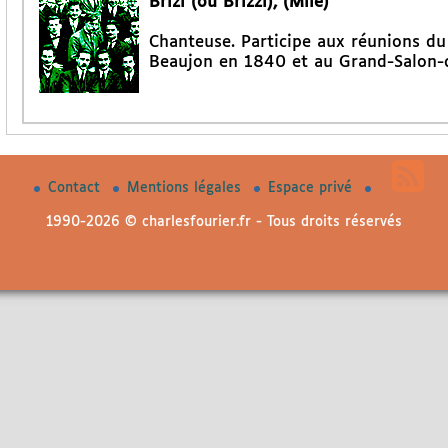
Brizi (ou Brizzi), (Mlle)
Chanteuse. Participe aux réunions d
Beaujon en 1840 et au Grand-Salon-d
Contact
Mentions légales
Espace privé
1990-2026 © charlesfourier.fr - Tous droits réservés