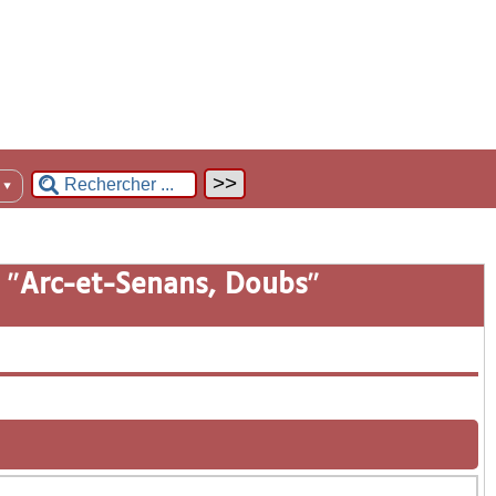
n
▼
 "
Arc-et-Senans, Doubs
"